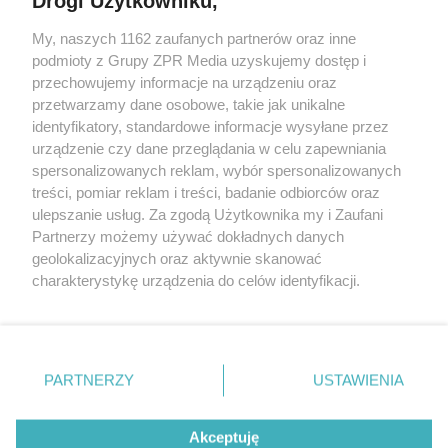
Drogi Użytkowniku,
My, naszych 1162 zaufanych partnerów oraz inne
Żaden utwór zamieszczony w serwisie nie może być powielany i
podmioty z Grupy ZPR Media uzyskujemy dostęp i
rozpowszechniany lub dalej rozpowszechniany w jakikolwiek sposób (w
przechowujemy informacje na urządzeniu oraz
tym także elektroniczny lub mechaniczny) na jakimkolwiek polu
eksploatacji w jakiejkolwiek formie, włącznie z umieszczaniem w
przetwarzamy dane osobowe, takie jak unikalne
Internecie bez pisemnej zgody właściciela praw. Jakiekolwiek użycie lub
identyfikatory, standardowe informacje wysyłane przez
wykorzystanie utworów w całości lub w części z naruszeniem prawa,
tzn. bez właściwej zgody, jest zabronione pod groźbą kary i może być
urządzenie czy dane przeglądania w celu zapewniania
ścigane prawnie.
spersonalizowanych reklam, wybór spersonalizowanych
treści, pomiar reklam i treści, badanie odbiorców oraz
ulepszanie usług. Za zgodą Użytkownika my i Zaufani
Partnerzy możemy używać dokładnych danych
geolokalizacyjnych oraz aktywnie skanować
charakterystykę urządzenia do celów identyfikacji.
Ponieważ cenimy Twoją prywatność, prosimy o zgodę na
O nas
korzystanie z tych technologii poprzez kliknięcie
Informacje prawne
„Akceptuję”. Zgoda jest dobrowolna i zawsze możesz ją
zmienić/wycofać klikając przycisk ustawień prywatności
PARTNERZY
USTAWIENIA
Nasze serwisy
znajdujący się w lewym dolnym rogu strony
. Niektóre
rodzaje przetwarzania danych nie wymagają zgody
© 2026 Grupa ZPR Media
Akceptuję
użytkownika, ale masz prawo sprzeciwić się takiemu