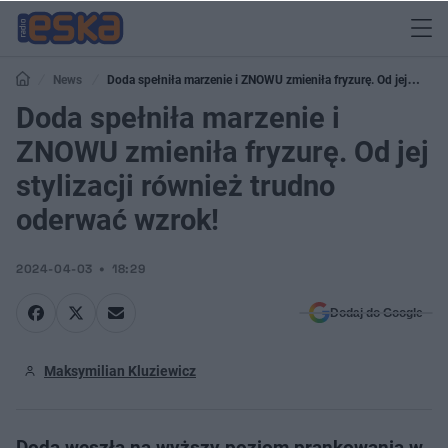
News
Doda spełniła marzenie i ZNOWU zmieniła fryzurę. Od jej
stylizacji również trudno oderwać wzrok!
Doda spełniła marzenie i
ZNOWU zmieniła fryzurę. Od jej
stylizacji również trudno
oderwać wzrok!
2024-04-03
18:29
Dodaj do Google
Maksymilian Kluziewicz
Doda weszła na wyższy poziom prankowania w