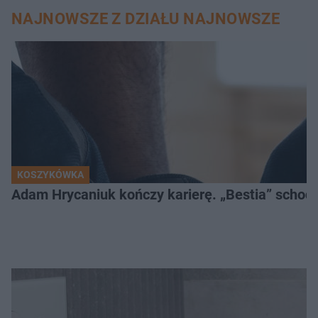
NAJNOWSZE Z DZIAŁU NAJNOWSZE
KOSZYKÓWKA
Adam Hrycaniuk kończy karierę. „Bestia” schodzi