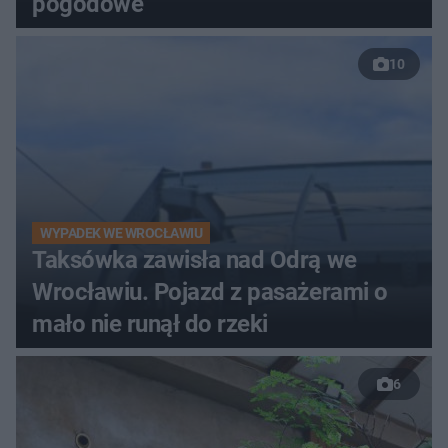
pogodowe
10
WYPADEK WE WROCŁAWIU
Taksówka zawisła nad Odrą we
Wrocławiu. Pojazd z pasażerami o
mało nie runął do rzeki
6