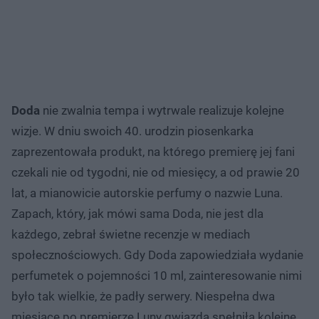
Doda
nie zwalnia tempa i wytrwale realizuje kolejne
wizje. W dniu swoich 40. urodzin piosenkarka
zaprezentowała produkt, na którego premierę jej fani
czekali nie od tygodni, nie od miesięcy, a od prawie 20
lat, a mianowicie autorskie perfumy o nazwie Luna.
Zapach, który, jak mówi sama Doda, nie jest dla
każdego, zebrał świetne recenzje w mediach
społecznościowych. Gdy Doda zapowiedziała wydanie
perfumetek o pojemności 10 ml, zainteresowanie nimi
było tak wielkie, że padły serwery. Niespełna dwa
miesiące po premierze Luny gwiazda spełniła kolejne