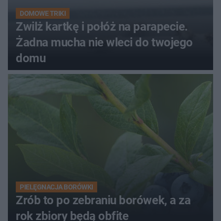
DOMOWE TRIKI
Zwilż kartkę i połóż na parapecie.
Żadna mucha nie wleci do twojego
domu
PIELĘGNACJA BORÓWKI
Zrób to po zebraniu borówek, a za
rok zbiory będą obfite