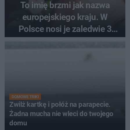
To imię brzmi jak nazwa
europejskiego kraju. W
Polsce nosi je zaledwie 3
kobiety
DOMOWE TRIKI
Zwilż kartkę i połóż na parapecie.
Żadna mucha nie wleci do twojego
domu