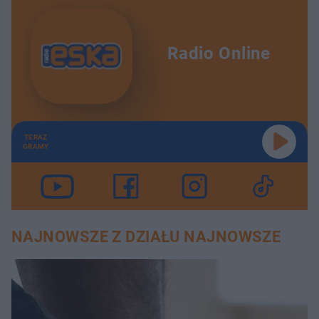
Radio Online
TERAZ
GRAMY
NAJNOWSZE Z DZIAŁU NAJNOWSZE