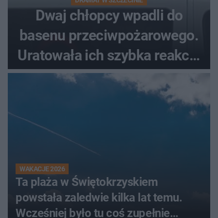
DRAMAT W SZCZECINIE
Dwaj chłopcy wpadli do
basenu przeciwpożarowego.
Uratowała ich szybka reakcja
świadków
WAKACJE 2026
Ta plaża w Świętokrzyskiem
powstała zaledwie kilka lat temu.
Wcześniej było tu coś zupełnie