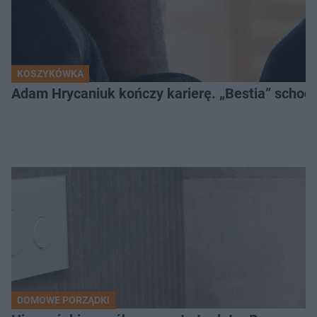
KOSZYKÓWKA
Adam Hrycaniuk kończy karierę. „Bestia” schodzi
DOMOWE PORZĄDKI