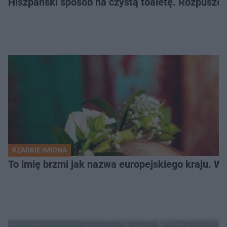
Hiszpański sposób na czystą toaletę. Rozpuszcz
RZADKIE IMIONA
To imię brzmi jak nazwa europejskiego kraju. W 