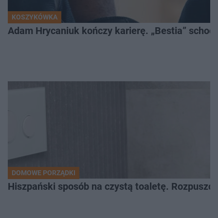
KOSZYKÓWKA
Adam Hrycaniuk kończy karierę. „Bestia” schodzi
DOMOWE PORZĄDKI
Hiszpański sposób na czystą toaletę. Rozpuszcz