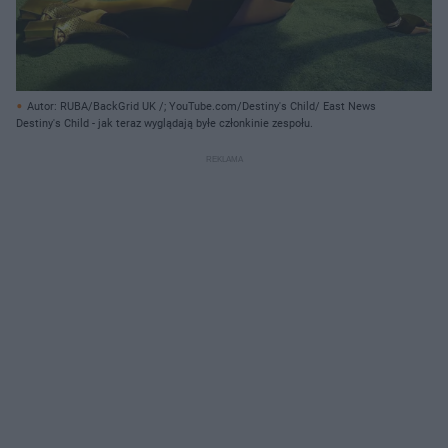
Autor: RUBA/BackGrid UK /; YouTube.com/Destiny's Child/ East News
Destiny's Child - jak teraz wyglądają byłe członkinie zespołu.