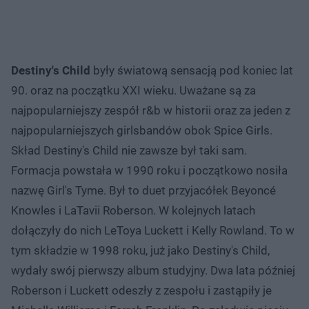
Destiny's Child
były światową sensacją pod koniec lat
90. oraz na początku XXI wieku. Uważane są za
najpopularniejszy zespół r&b w historii oraz za jeden z
najpopularniejszych girlsbandów obok Spice Girls.
Skład Destiny's Child nie zawsze był taki sam.
Formacja powstała w 1990 roku i początkowo nosiła
nazwę Girl's Tyme. Był to duet przyjacółek Beyoncé
Knowles i LaTavii Roberson. W kolejnych latach
dołączyły do nich LeToya Luckett i Kelly Rowland. To w
tym składzie w 1998 roku, już jako Destiny's Child,
wydały swój pierwszy album studyjny. Dwa lata później
Roberson i Luckett odeszły z zespołu i zastąpiły je