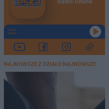
Radio Online
TERAZ
GRAMY
NAJNOWSZE Z DZIAŁU NAJNOWSZE