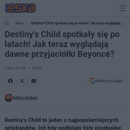
News
Destiny's Child spotkały się po latach! Jak teraz wyglądają
dawne przyjaciółki Beyoncé?
Destiny's Child spotkały się po
latach! Jak teraz wyglądają
dawne przyjaciółki Beyoncé?
2024-01-04
12:54
Dodaj do Google
Adrian Rybak
Destiny's Child to jeden z najpopularniejszych
girlsbandów. Ich hity podbijały listy przebojów