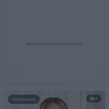
Wyświetl ten post na Instagramie
24
Post udostępniony przez LaTavia Roberson (@iamlatavia)