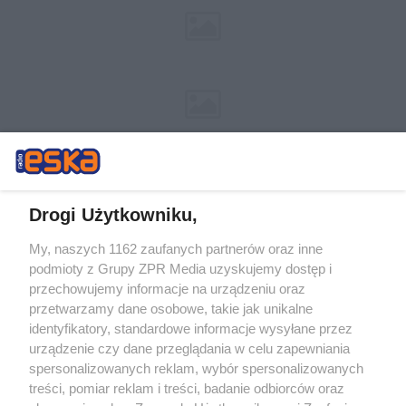
Drogi Użytkowniku,
My, naszych 1162 zaufanych partnerów oraz inne
Żaden utwór zamieszczony w serwisie nie może być powielany i
podmioty z Grupy ZPR Media uzyskujemy dostęp i
rozpowszechniany lub dalej rozpowszechniany w jakikolwiek sposób (w
przechowujemy informacje na urządzeniu oraz
tym także elektroniczny lub mechaniczny) na jakimkolwiek polu
eksploatacji w jakiejkolwiek formie, włącznie z umieszczaniem w
przetwarzamy dane osobowe, takie jak unikalne
Internecie bez pisemnej zgody właściciela praw. Jakiekolwiek użycie lub
identyfikatory, standardowe informacje wysyłane przez
wykorzystanie utworów w całości lub w części z naruszeniem prawa,
tzn. bez właściwej zgody, jest zabronione pod groźbą kary i może być
urządzenie czy dane przeglądania w celu zapewniania
ścigane prawnie.
spersonalizowanych reklam, wybór spersonalizowanych
treści, pomiar reklam i treści, badanie odbiorców oraz