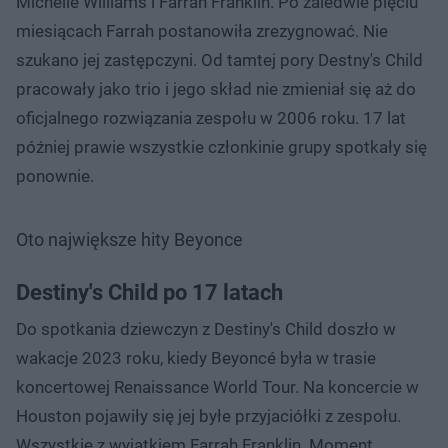
Michelle Williams i Farrah Franklin. Po zaledwie pięciu
miesiącach Farrah postanowiła zrezygnować. Nie
szukano jej zastępczyni. Od tamtej pory Destny's Child
pracowały jako trio i jego skład nie zmieniał się aż do
oficjalnego rozwiązania zespołu w 2006 roku. 17 lat
później prawie wszystkie członkinie grupy spotkały się
ponownie.
Oto największe hity Beyonce
Destiny's Child po 17 latach
Do spotkania dziewczyn z Destiny's Child doszło w
wakacje 2023 roku, kiedy Beyoncé była w trasie
koncertowej Renaissance World Tour. Na koncercie w
Houston pojawiły się jej byłe przyjaciółki z zespołu.
Wszystkie z wyjątkiem Farrah Franklin. Moment