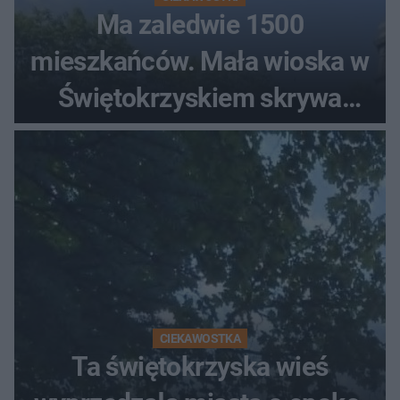
Ma zaledwie 1500
mieszkańców. Mała wioska w
Świętokrzyskiem skrywa
zabytki, bywał tu nawet król
CIEKAWOSTKA
Ta świętokrzyska wieś