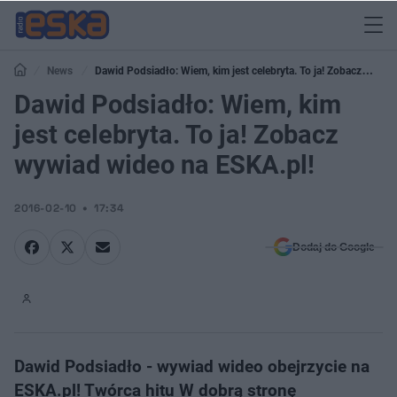
News
Dawid Podsiadło: Wiem, kim jest celebryta. To ja! Zobacz
wywiad wideo na ESKA.pl!
Dawid Podsiadło: Wiem, kim
jest celebryta. To ja! Zobacz
wywiad wideo na ESKA.pl!
2016-02-10
17:34
Dodaj do Google
Dawid Podsiadło - wywiad wideo obejrzycie na
ESKA.pl! Twórca hitu W dobrą stronę