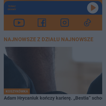
TERAZ
GRAMY
NAJNOWSZE Z DZIAŁU NAJNOWSZE
KOSZYKÓWKA
Adam Hrycaniuk kończy karierę. „Bestia” schodzi