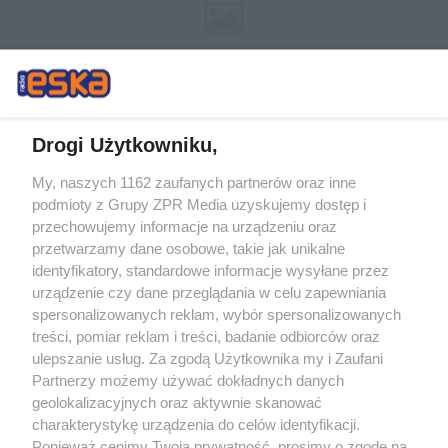
Drogi Użytkowniku,
My, naszych 1162 zaufanych partnerów oraz inne
Żaden utwór zamieszczony w serwisie nie może być powielany i
podmioty z Grupy ZPR Media uzyskujemy dostęp i
rozpowszechniany lub dalej rozpowszechniany w jakikolwiek sposób (w
tym także elektroniczny lub mechaniczny) na jakimkolwiek polu
przechowujemy informacje na urządzeniu oraz
eksploatacji w jakiejkolwiek formie, włącznie z umieszczaniem w Internecie
przetwarzamy dane osobowe, takie jak unikalne
bez pisemnej zgody właściciela praw. Jakiekolwiek użycie lub
wykorzystanie utworów w całości lub w części z naruszeniem prawa, tzn.
identyfikatory, standardowe informacje wysyłane przez
bez właściwej zgody, jest zabronione pod groźbą kary i może być ścigane
urządzenie czy dane przeglądania w celu zapewniania
prawnie.
spersonalizowanych reklam, wybór spersonalizowanych
treści, pomiar reklam i treści, badanie odbiorców oraz
ulepszanie usług. Za zgodą Użytkownika my i Zaufani
Partnerzy możemy używać dokładnych danych
geolokalizacyjnych oraz aktywnie skanować
charakterystykę urządzenia do celów identyfikacji.
O nas
Ponieważ cenimy Twoją prywatność, prosimy o zgodę na