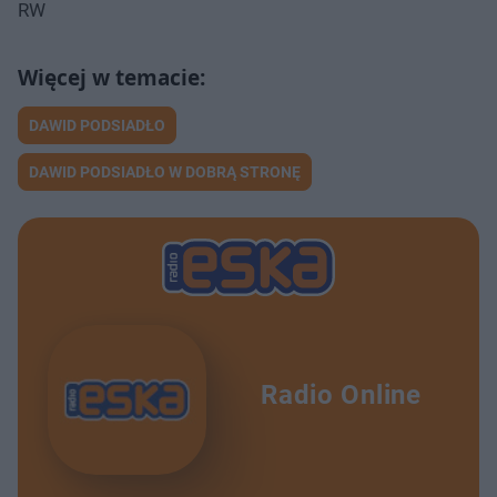
RW
DAWID PODSIADŁO
DAWID PODSIADŁO W DOBRĄ STRONĘ
Radio Online