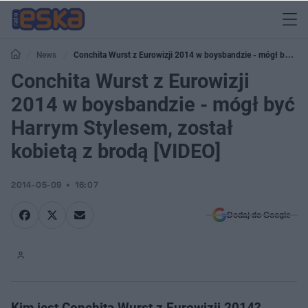
News
Conchita Wurst z Eurowizji 2014 w boysbandzie - mógł być
Harrym Stylesem, został kobietą z brodą [VIDEO]
Conchita Wurst z Eurowizji
2014 w boysbandzie - mógł być
Harrym Stylesem, został
kobietą z brodą [VIDEO]
2014-05-09
16:07
Dodaj do Google
Kim jest Conchita Wurst z Eurowizji 2014?