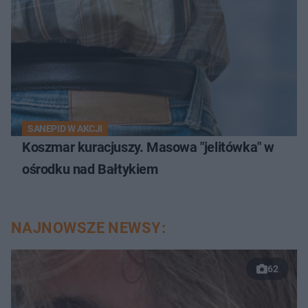
SANEPID W AKCJI
Koszmar kuracjuszy. Masowa "jelitówka" w
ośrodku nad Bałtykiem
NAJNOWSZE NEWSY:
62