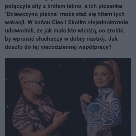
połączyła siły z królem latino, a ich piosenka
"Dziewczyno piękna" może stać się hitem tych
wakacji. W końcu Cleo i Skolim niejednokrotnie
udowodnili, że jak mało kto wiedzą, co zrobić,
by wprawić słuchaczy w dobry nastrój. Jak
doszło do tej niecodziennej współpracy?