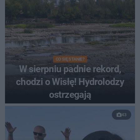
CO SIĘ STANIE?
W sierpniu padnie rekord,
chodzi o Wisłę! Hydrolodzy
ostrzegają
43