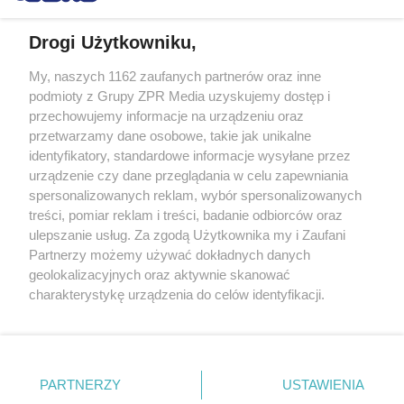
Drogi Użytkowniku,
My, naszych 1162 zaufanych partnerów oraz inne
Żaden utwór zamieszczony w serwisie nie może być powielany i
podmioty z Grupy ZPR Media uzyskujemy dostęp i
rozpowszechniany lub dalej rozpowszechniany w jakikolwiek sposób (w
przechowujemy informacje na urządzeniu oraz
tym także elektroniczny lub mechaniczny) na jakimkolwiek polu
eksploatacji w jakiejkolwiek formie, włącznie z umieszczaniem w
przetwarzamy dane osobowe, takie jak unikalne
Internecie bez pisemnej zgody właściciela praw. Jakiekolwiek użycie lub
identyfikatory, standardowe informacje wysyłane przez
wykorzystanie utworów w całości lub w części z naruszeniem prawa,
tzn. bez właściwej zgody, jest zabronione pod groźbą kary i może być
urządzenie czy dane przeglądania w celu zapewniania
ścigane prawnie.
spersonalizowanych reklam, wybór spersonalizowanych
treści, pomiar reklam i treści, badanie odbiorców oraz
ulepszanie usług. Za zgodą Użytkownika my i Zaufani
Partnerzy możemy używać dokładnych danych
geolokalizacyjnych oraz aktywnie skanować
charakterystykę urządzenia do celów identyfikacji.
Ponieważ cenimy Twoją prywatność, prosimy o zgodę na
O nas
korzystanie z tych technologii poprzez kliknięcie
Informacje prawne
„Akceptuję”. Zgoda jest dobrowolna i zawsze możesz ją
zmienić/wycofać klikając przycisk ustawień prywatności
PARTNERZY
USTAWIENIA
Nasze serwisy
znajdujący się w lewym dolnym rogu strony
. Niektóre