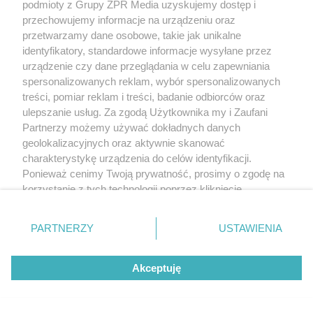
podmioty z Grupy ZPR Media uzyskujemy dostęp i
przechowujemy informacje na urządzeniu oraz
przetwarzamy dane osobowe, takie jak unikalne
identyfikatory, standardowe informacje wysyłane przez
Żaden utwór zamieszczony w serwisie nie może być powielany i
urządzenie czy dane przeglądania w celu zapewniania
rozpowszechniany lub dalej rozpowszechniany w jakikolwiek sposób (w
spersonalizowanych reklam, wybór spersonalizowanych
tym także elektroniczny lub mechaniczny) na jakimkolwiek polu
treści, pomiar reklam i treści, badanie odbiorców oraz
eksploatacji w jakiejkolwiek formie, włącznie z umieszczaniem w Internecie
bez pisemnej zgody właściciela praw. Jakiekolwiek użycie lub
ulepszanie usług. Za zgodą Użytkownika my i Zaufani
wykorzystanie utworów w całości lub w części z naruszeniem prawa, tzn.
Partnerzy możemy używać dokładnych danych
bez właściwej zgody, jest zabronione pod groźbą kary i może być ścigane
prawnie.
geolokalizacyjnych oraz aktywnie skanować
charakterystykę urządzenia do celów identyfikacji.
Ponieważ cenimy Twoją prywatność, prosimy o zgodę na
korzystanie z tych technologii poprzez kliknięcie
„Akceptuję”. Zgoda jest dobrowolna i zawsze możesz ją
zmienić/wycofać klikając przycisk ustawień prywatności
PARTNERZY
USTAWIENIA
znajdujący się w lewym dolnym rogu strony
. Niektóre
O nas
rodzaje przetwarzania danych nie wymagają zgody
Akceptuję
użytkownika, ale masz prawo sprzeciwić się takiemu
Informacje prawne
przetwarzaniu. Preferencje będą miały zastosowanie tylko
Nasze serwisy
na tej witrynie.