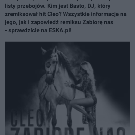
listy przebojów. Kim jest Basto, DJ, który
zremiksował hit Cleo? Wszystkie informacje na
jego, jak i zapowiedź remiksu Zabiorę nas
- sprawdzicie na ESKA.pl!