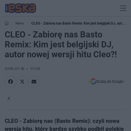
News
CLEO - Zabiorę nas Basto Remix: Kim jest belgijski DJ, autor
nowej wersji hitu Cleo?!
CLEO - Zabiorę nas Basto
Remix: Kim jest belgijski DJ,
autor nowej wersji hitu Cleo?!
2016-01-15
17:08
Dodaj do Google
CLEO - Zabiorę nas (Basto Remix): czyli nowa
wersja hitu, który bardzo szybko podbił polskie