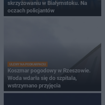
skrzyżowaniu w Białymstoku. Na
oczach policjantów
ULEWY NA PODKARPACIU
Koszmar pogodowy w Rzeszowie.
Woda wdarła się do szpitala,
wstrzymano przyjęcia