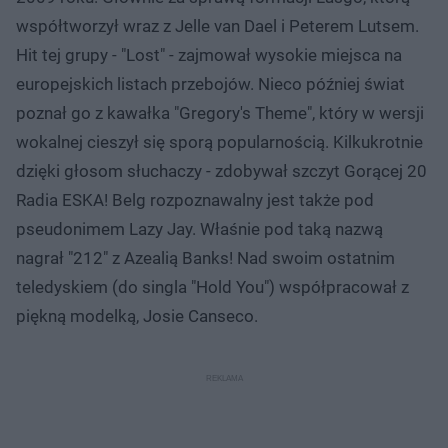
współtworzył wraz z Jelle van Dael i Peterem Lutsem.
Hit tej grupy - "Lost" - zajmował wysokie miejsca na
europejskich listach przebojów. Nieco później świat
poznał go z kawałka "Gregory's Theme", który w wersji
wokalnej cieszył się sporą popularnością. Kilkukrotnie
dzięki głosom słuchaczy - zdobywał szczyt Gorącej 20
Radia ESKA! Belg rozpoznawalny jest także pod
pseudonimem Lazy Jay. Właśnie pod taką nazwą
nagrał "212" z Azealią Banks! Nad swoim ostatnim
teledyskiem (do singla "Hold You") współpracował z
piękną modelką, Josie Canseco.