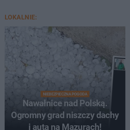
LOKALNIE:
NIEBEZPIECZNA POGODA
Nawałnice nad Polską.
Ogromny grad niszczy dachy
i auta na Mazurach!