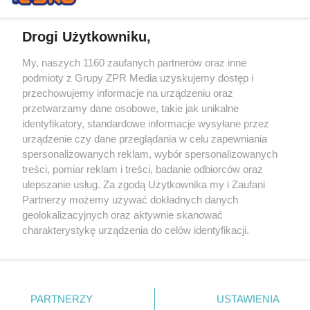
Drogi Użytkowniku,
My, naszych 1160 zaufanych partnerów oraz inne
Żaden utwór zamieszczony w serwisie nie może być powielany i
podmioty z Grupy ZPR Media uzyskujemy dostęp i
rozpowszechniany lub dalej rozpowszechniany w jakikolwiek sposób (w
tym także elektroniczny lub mechaniczny) na jakimkolwiek polu
przechowujemy informacje na urządzeniu oraz
eksploatacji w jakiejkolwiek formie, włącznie z umieszczaniem w
przetwarzamy dane osobowe, takie jak unikalne
Internecie bez pisemnej zgody właściciela praw. Jakiekolwiek użycie lub
identyfikatory, standardowe informacje wysyłane przez
wykorzystanie utworów w całości lub w części z naruszeniem prawa,
tzn. bez właściwej zgody, jest zabronione pod groźbą kary i może być
urządzenie czy dane przeglądania w celu zapewniania
ścigane prawnie.
spersonalizowanych reklam, wybór spersonalizowanych
treści, pomiar reklam i treści, badanie odbiorców oraz
ulepszanie usług. Za zgodą Użytkownika my i Zaufani
Partnerzy możemy używać dokładnych danych
geolokalizacyjnych oraz aktywnie skanować
charakterystykę urządzenia do celów identyfikacji.
Ponieważ cenimy Twoją prywatność, prosimy o zgodę na
O nas
korzystanie z tych technologii poprzez kliknięcie
Informacje prawne
„Akceptuję”. Zgoda jest dobrowolna i zawsze możesz ją
zmienić/wycofać klikając przycisk ustawień prywatności
PARTNERZY
USTAWIENIA
Nasze serwisy
znajdujący się w lewym dolnym rogu strony
. Niektóre