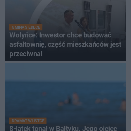
GMINA SIEDLCE
Wołyńce: Inwestor chce budować
asfaltownię, część mieszkańców jest
przeciwna!
DRAMAT W USTCE
8-latek tonął w Bałtyku. Jego ojciec