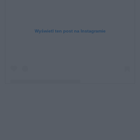
Wyświetl ten post na Instagramie
Post udostępniony przez Maika Dillon Monroe
(@maikamonroe)