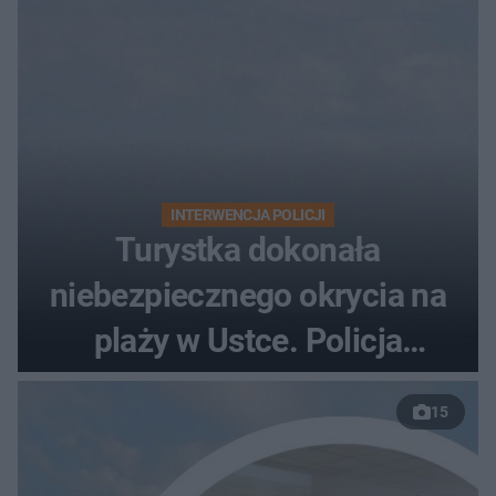
INTERWENCJA POLICJI
Turystka dokonała
niebezpiecznego okrycia na
plaży w Ustce. Policja
musiała zamknąć odcinek
15
wybrzeża