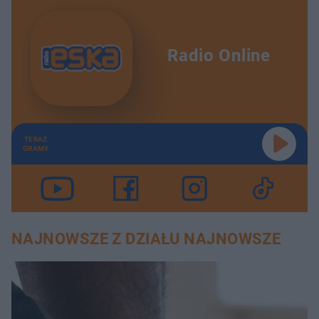
Radio Online
TERAZ
GRAMY
NAJNOWSZE Z DZIAŁU NAJNOWSZE