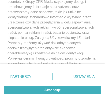
podmioty z Grupy ZPR Media uzyskujemy dostęp i
To imię brzmi jak nazwa
przechowujemy informacje na urządzeniu oraz
przetwarzamy dane osobowe, takie jak unikalne
europejskiego kraju. W
identyfikatory, standardowe informacje wysyłane przez
Polsce nosi je zaledwie 3
urządzenie czy dane przeglądania w celu zapewniania
spersonalizowanych reklam, wybór spersonalizowanych
kobiety
treści, pomiar reklam i treści, badanie odbiorców oraz
ulepszanie usług. Za zgodą Użytkownika my i Zaufani
Partnerzy możemy używać dokładnych danych
geolokalizacyjnych oraz aktywnie skanować
charakterystykę urządzenia do celów identyfikacji.
Ponieważ cenimy Twoją prywatność, prosimy o zgodę na
korzystanie z tych technologii poprzez kliknięcie
„Akceptuję”. Zgoda jest dobrowolna i zawsze możesz ją
zmienić/wycofać klikając przycisk ustawień prywatności
PARTNERZY
USTAWIENIA
DOMOWE TRIKI
znajdujący się w lewym dolnym rogu strony
. Niektóre
Zwilż kartkę i połóż na parapecie.
rodzaje przetwarzania danych nie wymagają zgody
Akceptuję
użytkownika, ale masz prawo sprzeciwić się takiemu
Żadna mucha nie wleci do twojego
przetwarzaniu. Preferencje będą miały zastosowanie tylko
domu
na tej witrynie.