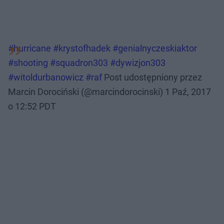
#hurricane #krystofhadek #genialnyczeskiaktor
#shooting #squadron303 #dywizjon303
#witoldurbanowicz #raf
Post udostępniony przez
Marcin Dorociński (@marcindorocinski)
1 Paź, 2017
o 12:52 PDT