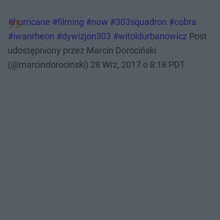
#hurricane #filming #now #303squadron #cobra
#iwanrheon #dywizjon303 #witoldurbanowicz
Post
udostępniony przez Marcin Dorociński
(@marcindorocinski)
28 Wrz, 2017 o 8:18 PDT