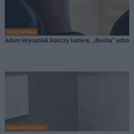
KOSZYKÓWKA
Adam Hrycaniuk kończy karierę. „Bestia” schodzi
DOMOWE PORZĄDKI