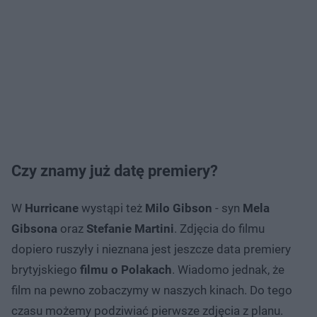
Czy znamy już datę premiery?
W
Hurricane
wystąpi też
Milo Gibson
- syn
Mela
Gibsona
oraz
Stefanie Martini
. Zdjęcia do filmu
dopiero ruszyły i nieznana jest jeszcze data premiery
brytyjskiego
filmu o Polakach
. Wiadomo jednak, że
film na pewno zobaczymy w naszych kinach. Do tego
czasu możemy podziwiać pierwsze zdjęcia z planu.