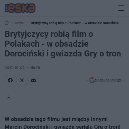
News
Brytyjczycy robią film o Polakach - w obsadzie Dorociński i
gwiazda Gry o tron
Brytyjczycy robią film o
Polakach - w obsadzie
Dorociński i gwiazda Gry o tron
2017-10-02
15:09
Dodaj do Google
W obsadzie tego filmu jest między innymi
Marcin Dorociński i gwiazda serialu Gra o tron!