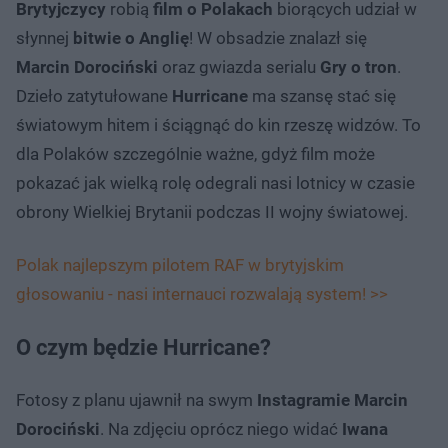
Brytyjczycy
robią
film o Polakach
biorących udział w
słynnej
bitwie o Anglię
! W obsadzie znalazł się
Marcin Dorociński
oraz gwiazda serialu
Gry o tron
.
Dzieło zatytułowane
Hurricane
ma szansę stać się
światowym hitem i ściągnąć do kin rzeszę widzów. To
dla Polaków szczególnie ważne, gdyż film może
pokazać jak wielką rolę odegrali nasi lotnicy w czasie
obrony Wielkiej Brytanii podczas II wojny światowej.
Polak najlepszym pilotem RAF w brytyjskim
głosowaniu - nasi internauci rozwalają system! >>
O czym będzie Hurricane?
Fotosy z planu ujawnił na swym
Instagramie Marcin
Dorociński
. Na zdjęciu oprócz niego widać
Iwana