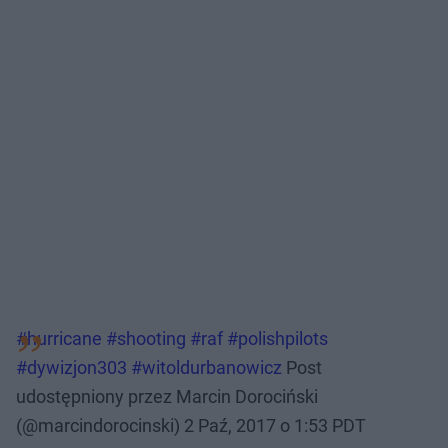
#hurricane #shooting #raf #polishpilots
#dywizjon303 #witoldurbanowicz
Post
udostępniony przez Marcin Dorociński
(@marcindorocinski)
2 Paź, 2017 o 1:53 PDT