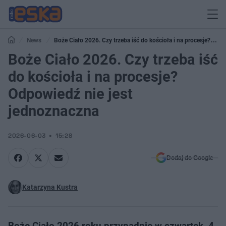
News
Boże Ciało 2026. Czy trzeba iść do kościoła i na procesje?
Odpowiedź nie jest jednoznaczna
Boże Ciało 2026. Czy trzeba iść
do kościoła i na procesje?
Odpowiedź nie jest
jednoznaczna
2026-06-03
15:28
Dodaj do Google
Katarzyna Kustra
Boże Ciało 2026 roku przypadnie w czwartek, 4