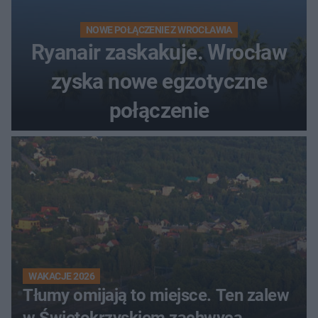
NOWE POŁĄCZENIE Z WROCŁAWIA
Ryanair zaskakuje. Wrocław
zyska nowe egzotyczne
połączenie
WAKACJE 2026
Tłumy omijają to miejsce. Ten zalew