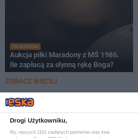
PIŁKA NOŻNA
Aukcja piłki Maradony z MŚ 1986.
Ile zapłacą za słynną rękę Boga?
ZOBACZ WIĘCEJ
Drogi Użytkowniku,
My, naszych 1162 zaufanych partnerów oraz inne