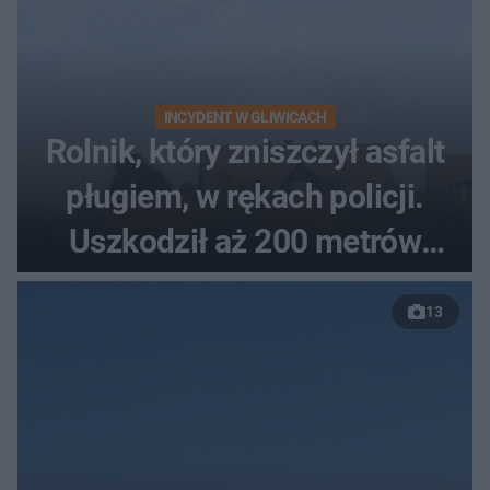
INCYDENT W GLIWICACH
Rolnik, który zniszczył asfalt
pługiem, w rękach policji.
Uszkodził aż 200 metrów
nowej drogi
13