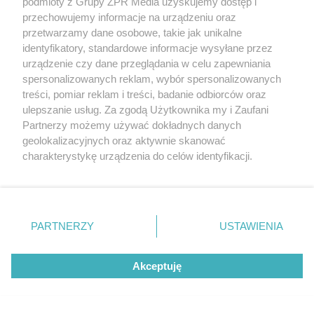
podmioty z Grupy ZPR Media uzyskujemy dostęp i
przechowujemy informacje na urządzeniu oraz
przetwarzamy dane osobowe, takie jak unikalne
identyfikatory, standardowe informacje wysyłane przez
urządzenie czy dane przeglądania w celu zapewniania
spersonalizowanych reklam, wybór spersonalizowanych
treści, pomiar reklam i treści, badanie odbiorców oraz
ulepszanie usług. Za zgodą Użytkownika my i Zaufani
Partnerzy możemy używać dokładnych danych
geolokalizacyjnych oraz aktywnie skanować
charakterystykę urządzenia do celów identyfikacji.
Ponieważ cenimy Twoją prywatność, prosimy o zgodę na
korzystanie z tych technologii poprzez kliknięcie
„Akceptuję”. Zgoda jest dobrowolna i zawsze możesz ją
zmienić/wycofać klikając przycisk ustawień prywatności
PARTNERZY
USTAWIENIA
znajdujący się w lewym dolnym rogu strony
. Niektóre
rodzaje przetwarzania danych nie wymagają zgody
Akceptuję
użytkownika, ale masz prawo sprzeciwić się takiemu
Żaden utwór zamieszczony w serwisie nie może być powielany i
przetwarzaniu. Preferencje będą miały zastosowanie tylko
rozpowszechniany lub dalej rozpowszechniany w jakikolwiek sposób (w
na tej witrynie.
tym także elektroniczny lub mechaniczny) na jakimkolwiek polu
eksploatacji w jakiejkolwiek formie, włącznie z umieszczaniem w