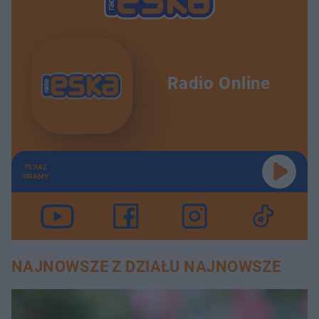
Radio Online
TERAZ
GRAMY
NAJNOWSZE Z DZIAŁU NAJNOWSZE