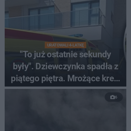
URATOWALI 4-LATKĘ
"To już ostatnie sekundy
były". Dziewczynka spadła z
piątego piętra. Mrożące krew
w żyłach nagranie [WIDEO,
6
ZDJĘCIA]