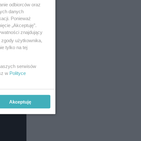
anie odbiorców oraz
nych danych
kacji. Ponieważ
ięcie „Akceptuję”.
ywatności znajdujący
ą zgody użytkownika,
 tylko na tej
 naszych serwisów
esz w
Polityce
Akceptuję