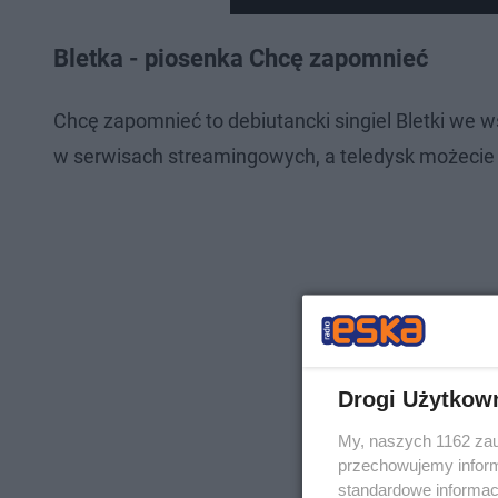
Bletka - piosenka Chcę zapomnieć
Chcę zapomnieć to debiutancki singiel Bletki we 
w serwisach streamingowych, a teledysk możecie 
Drogi Użytkow
My, naszych 1162 zau
przechowujemy informa
standardowe informac