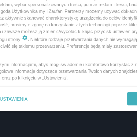
klam, wybór spersonalizowanych treści, pomiar reklam i treści, bad
 zgodą Użytkownika my i Zaufani Partnerzy możemy używać dokład
az aktywnie skanować charakterystykę urządzenia do celów identyfi
ść, prosimy o zgodę na korzystanie z tych technologii poprzez klikn
a i zawsze możesz ją zmienić/wycofać klikając przycisk ustawień pr
ogu strony
. Niektóre rodzaje przetwarzania danych nie wymagaj
iwić się takiemu przetwarzaniu. Preferencje będą miały zastosowanie
szymi informacjami, abyś mógł świadomie i komfortowo korzystać z
gółowe informacje dotyczące przetwarzania Twoich danych znajdzi
s
oraz po kliknięciu w „Ustawienia”.
USTAWIENIA