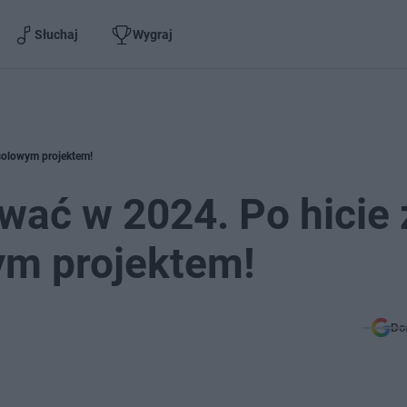
Słuchaj
Wygraj
 solowym projektem!
wać w 2024. Po hicie 
ym projektem!
Do