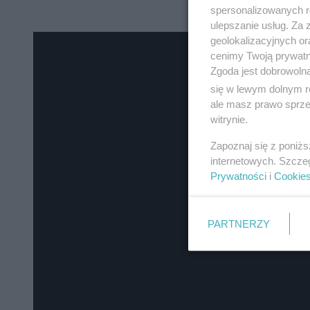
spersonalizowanych re
ulepszanie usług. Za
geolokalizacyjnych or
cenimy Twoją prywatno
Zgoda jest dobrowoln
się w lewym dolnym r
ale masz prawo sprzec
witrynie.
Zapoznaj się z poniż
internetowych. Szcze
Prywatności
i
Cookie
PARTNERZY