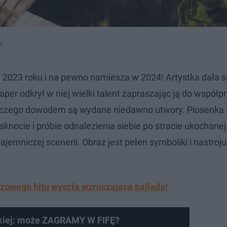
!
 2023 roku i na pewno namiesza w 2024! Artystka dała s
raper odkrył w niej wielki talent zapraszając ją do współp
ę, czego dowodem są wydane niedawno utwory. Piosenka
knocie i próbie odnalezienia siebie po stracie ukochanej
tajemniczej scenerii. Obraz jest pełen symboliki i nastroju
.
zowego hitu wyszła wzruszająca ballada!
skiej: może ZAGRAMY W FIFĘ?