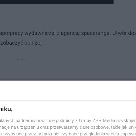
współpracy wydawniczej z agencją spacerange. Utwór dos
zobaczyć poniżej.
niku,
fanych partnerów oraz inne podmioty z Grupy ZPR Media uzyskujem
cje na urządzeniu oraz przetwarzamy dane osobowe, takie jak unika
je wysyłane przez urządzenie czy dane przeglądania w celu zapewn