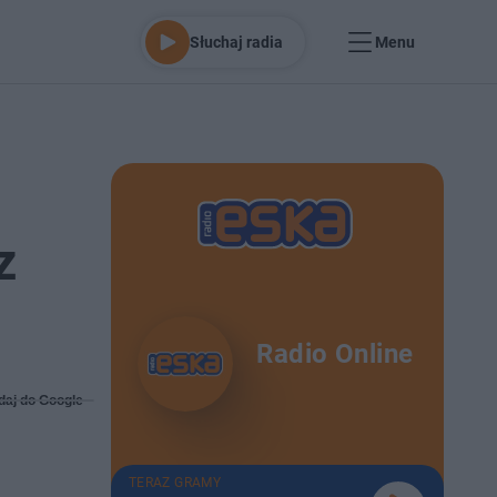
Słuchaj radia
Menu
z
Radio Online
daj do Google
TERAZ GRAMY