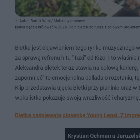
Autor: Bartek Wiski/ Materiały prasowe
Bletka będzie królować w 2024. Po hicie z Kizo rusza z solowym projektem
Bletka jest objawieniem tego rynku muzycznego w
za sprawą refrenu hitu "Taxi" od Kizo. I to właśnie 
Aleksandra Bletek teraz stawia na solową karier
zapomnieć" to emocjonalna ballada o rozstaniu, tęs
Klip przedstawia ujęcia Bletki przy pianinie oraz w 
wokalistka pokazuje swoją wrażliwość i charyzmę
Bletka zaśpiewała piosenkę Young Leosi. Z impre
Krystian Ochman u Jaruzel