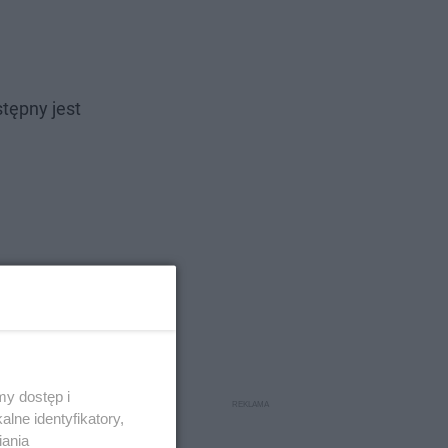
tępny jest
y dostęp i
lne identyfikatory,
iania