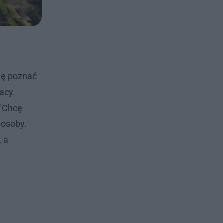
ię poznać
racy.
 "Chcę
 osoby.
, a