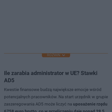
ROZWIŃ
Ile zarabia administrator w UE? Stawki
AD5
Kwestie finansowe budzą największe emocje wśród
potencjalnych pracowników. Na start urzędnik w grupie
zaszeregowania AD5 może liczyć na
uposażenie rzędu
6758 euro brutto, co w przeliczeniu daje ponad 28,5