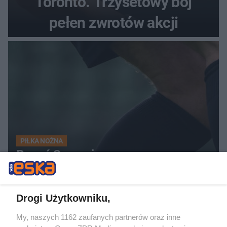
Toronto. Trzysetowy bój
pełen zwrotów akcji
PIŁKA NOŻNA
Pogoń Szczecin wygrywa w
Ekstraklasie z Motorem. Kto
przyniósł szczęście trenerowi
Drogi Użytkowniku,
gospodarzy?
My, naszych 1162 zaufanych partnerów oraz inne