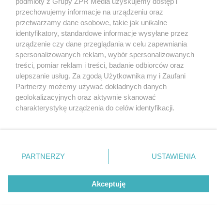
podmioty z Grupy ZPR Media uzyskujemy dostęp i
przechowujemy informacje na urządzeniu oraz
przetwarzamy dane osobowe, takie jak unikalne
identyfikatory, standardowe informacje wysyłane przez
urządzenie czy dane przeglądania w celu zapewniania
spersonalizowanych reklam, wybór spersonalizowanych
treści, pomiar reklam i treści, badanie odbiorców oraz
SKOKI NARCIARSKIE
ulepszanie usług. Za zgodą Użytkownika my i Zaufani
Letnia Grand Prix w Courchevel.
Partnerzy możemy używać dokładnych danych
geolokalizacyjnych oraz aktywnie skanować
Zobacz zaskakujące wyniki
charakterystykę urządzenia do celów identyfikacji.
zawodów
Ponieważ cenimy Twoją prywatność, prosimy o zgodę na
korzystanie z tych technologii poprzez kliknięcie
„Akceptuję”. Zgoda jest dobrowolna i zawsze możesz ją
52
zmienić/wycofać klikając przycisk ustawień prywatności
PARTNERZY
USTAWIENIA
znajdujący się w lewym dolnym rogu strony
. Niektóre
rodzaje przetwarzania danych nie wymagają zgody
Akceptuję
użytkownika, ale masz prawo sprzeciwić się takiemu
przetwarzaniu. Preferencje będą miały zastosowanie tylko
na tej witrynie.