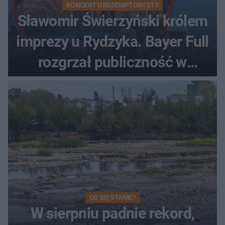
KONCERT U REDEMPTORYSTY
Sławomir Świerzyński królem
imprezy u Rydzyka. Bayer Full
rozgrzał publiczność w
Toruniu
CO SIĘ STANIE?
W sierpniu padnie rekord,