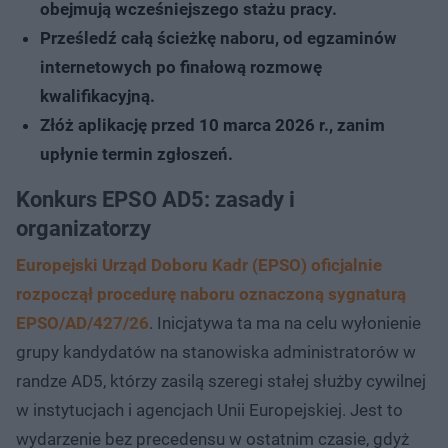
obejmują wcześniejszego stażu pracy.
Prześledź całą ścieżkę naboru, od egzaminów
internetowych po finałową rozmowę
kwalifikacyjną.
Złóż aplikację przed 10 marca 2026 r., zanim
upłynie termin zgłoszeń.
Konkurs EPSO AD5: zasady i
organizatorzy
Europejski Urząd Doboru Kadr (EPSO) oficjalnie
rozpoczął procedurę naboru oznaczoną sygnaturą
EPSO/AD/427/26
. Inicjatywa ta ma na celu wyłonienie
grupy kandydatów na stanowiska administratorów w
randze AD5, którzy zasilą szeregi stałej służby cywilnej
w instytucjach i agencjach Unii Europejskiej. Jest to
wydarzenie bez precedensu w ostatnim czasie, gdyż