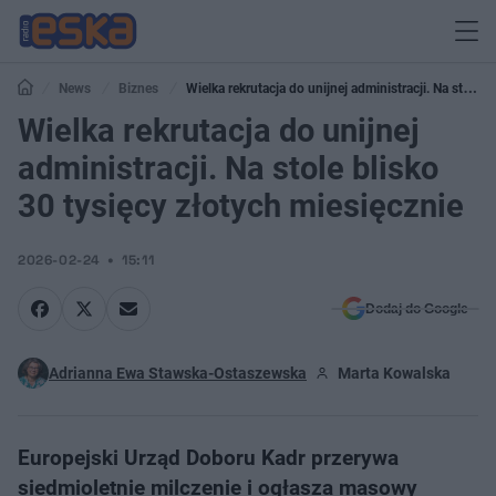
News
Biznes
Wielka rekrutacja do unijnej administracji. Na stole
blisko 30 tysięcy złotych miesięcznie
Wielka rekrutacja do unijnej
administracji. Na stole blisko
30 tysięcy złotych miesięcznie
2026-02-24
15:11
Dodaj do Google
Adrianna Ewa Stawska-Ostaszewska
Marta Kowalska
Europejski Urząd Doboru Kadr przerywa
siedmioletnie milczenie i ogłasza masowy