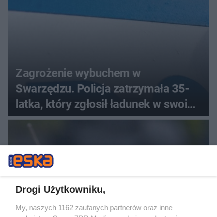
Zagrożenie wybuchem w
Swarzędzu. Policja zatrzymała 35-
latka, który zgłosił ładunek w swoim
aucie
Drogi Użytkowniku,
My, naszych 1162 zaufanych partnerów oraz inne