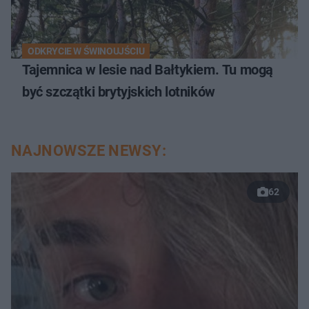
ODKRYCIE W ŚWINOUJŚCIU
Tajemnica w lesie nad Bałtykiem. Tu mogą
być szczątki brytyjskich lotników
NAJNOWSZE NEWSY:
62