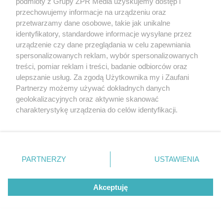
podmioty z Grupy ZPR Media uzyskujemy dostęp i
Oszustwo w powiecie trzebnickim.
przechowujemy informacje na urządzeniu oraz
przetwarzamy dane osobowe, takie jak unikalne
Małżeństwo seniorów straciło 240
identyfikatory, standardowe informacje wysyłane przez
000 zł
urządzenie czy dane przeglądania w celu zapewniania
spersonalizowanych reklam, wybór spersonalizowanych
treści, pomiar reklam i treści, badanie odbiorców oraz
ZOBACZ WIĘCEJ
ulepszanie usług. Za zgodą Użytkownika my i Zaufani
Partnerzy możemy używać dokładnych danych
geolokalizacyjnych oraz aktywnie skanować
charakterystykę urządzenia do celów identyfikacji.
Ponieważ cenimy Twoją prywatność, prosimy o zgodę na
korzystanie z tych technologii poprzez kliknięcie
„Akceptuję”. Zgoda jest dobrowolna i zawsze możesz ją
zmienić/wycofać klikając przycisk ustawień prywatności
PARTNERZY
USTAWIENIA
znajdujący się w lewym dolnym rogu strony
. Niektóre
rodzaje przetwarzania danych nie wymagają zgody
Akceptuję
użytkownika, ale masz prawo sprzeciwić się takiemu
przetwarzaniu. Preferencje będą miały zastosowanie tylko
na tej witrynie.