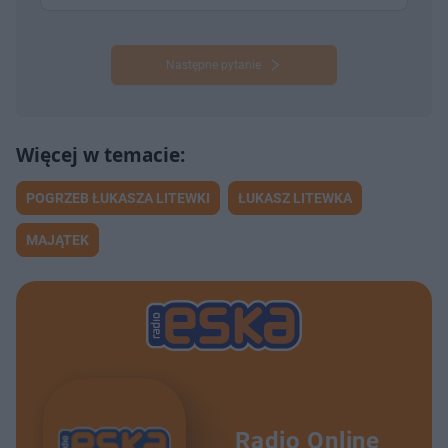
Następne pytanie
POGRZEB ŁUKASZA LITEWKI
ŁUKASZ LITEWKA
MAJĄTEK
Radio Online