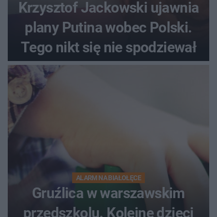
Krzysztof Jackowski ujawnia
plany Putina wobec Polski.
Tego nikt się nie spodziewał
ALARM NA BIAŁOŁĘCE
Gruźlica w warszawskim
przedszkolu. Kolejne dzieci