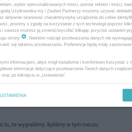
y, wiemy, że Zastal nie podda się łatwo w
klam, wybór spersonalizowanych treści, pomiar reklam i treści, bad
 zgodą Użytkownika my i Zaufani Partnerzy możemy używać dokład
eślił estoński trener."
az aktywnie skanować charakterystykę urządzenia do celów identyfi
ść, prosimy o zgodę na korzystanie z tych technologii poprzez klikn
a i zawsze możesz ją zmienić/wycofać klikając przycisk ustawień pr
ogu strony
. Niektóre rodzaje przetwarzania danych nie wymagaj
iwić się takiemu przetwarzaniu. Preferencje będą miały zastosowanie
szymi informacjami, abyś mógł świadomie i komfortowo korzystać z
gółowe informacje dotyczące przetwarzania Twoich danych znajdzi
s
oraz po kliknięciu w „Ustawienia”.
USTAWIENIA
est to, że wygraliśmy. Byliśmy w tym meczu