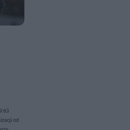
9:63
izacji od
przy