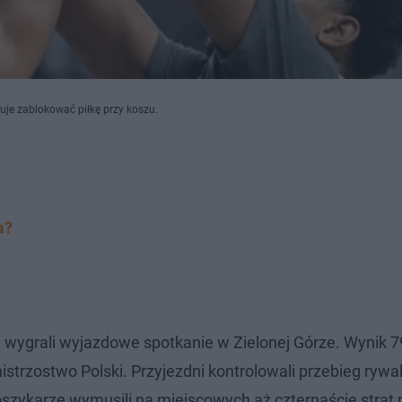
uje zablokować piłkę przy koszu.
a?
 wygrali wyjazdowe spotkanie w Zielonej Górze. Wynik 7
strzostwo Polski. Przyjezdni kontrolowali przebieg rywal
szykarze wymusili na miejscowych aż czternaście strat 