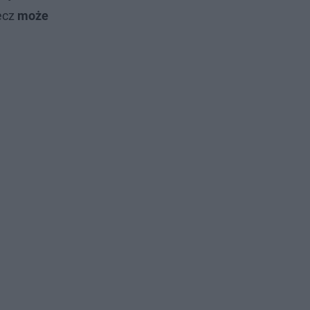
ecz
może