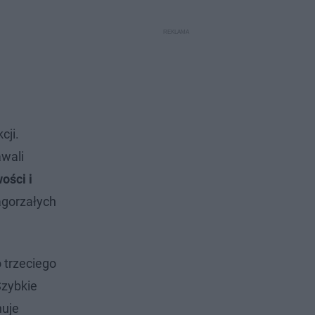
cji.
awali
ości i
agorzałych
 trzeciego
Szybkie
nuje