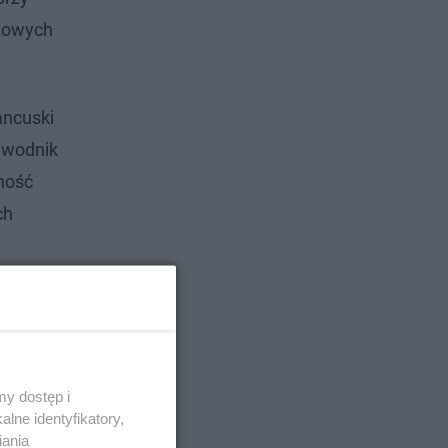
czowych
ancuski
awodnik
zność
ch
y dostęp i
lne identyfikatory,
iania