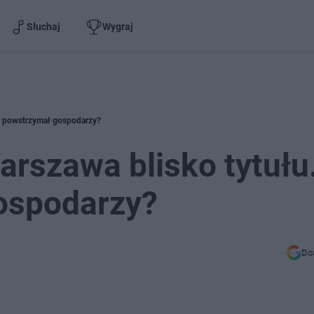
Słuchaj
Wygraj
to powstrzymał gospodarzy?
arszawa blisko tytułu
ospodarzy?
Do