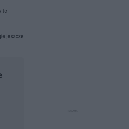
w to
ie jeszcze
e