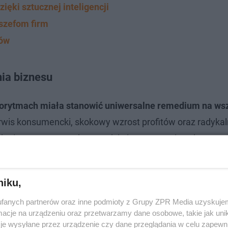
ięki sztucznej inteligencji
szefom firm
tów
nia biznesu
lgorytmach miała stanowić uniwersalne remedium na ws
wis konsumencki, skokowy wzrost profitów oraz radykal
danie nowoczesnych narzędzi nie gwarantuje sukcesu, co
niku,
fanych partnerów oraz inne podmioty z Grupy ZPR Media uzyskujem
cje na urządzeniu oraz przetwarzamy dane osobowe, takie jak unika
je wysyłane przez urządzenie czy dane przeglądania w celu zapewn