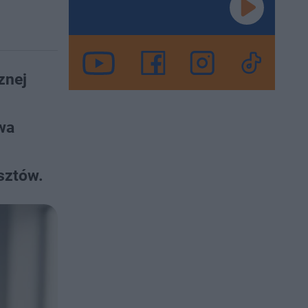
znej
wa
sztów.