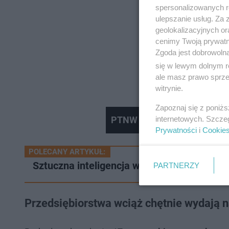
spersonalizowanych re
ulepszanie usług. Za
geolokalizacyjnych or
cenimy Twoją prywatno
Zgoda jest dobrowoln
się w lewym dolnym r
ale masz prawo sprzec
witrynie.
Zapoznaj się z poniż
internetowych. Szcze
PTNW - Renata Kaznowska
Prywatności
i
Cookie
POLECANY ARTYKUŁ:
Sztuczna inteligencja wybrała 5 najmodnie
PARTNERZY
Przedsiębiorstwa wciąż chętnie wydają n