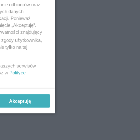
anie odbiorców oraz
nych danych
kacji. Ponieważ
ięcie „Akceptuję”.
ywatności znajdujący
ą zgody użytkownika,
 tylko na tej
 naszych serwisów
esz w
Polityce
Akceptuję