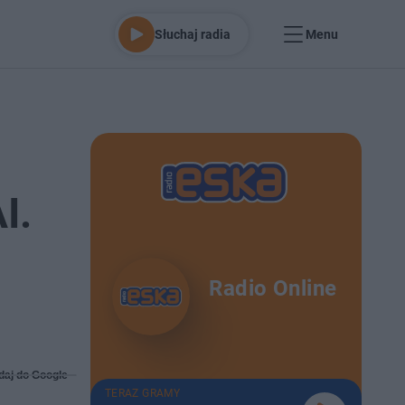
Słuchaj radia
Menu
I.
Radio Online
daj do Google
TERAZ GRAMY