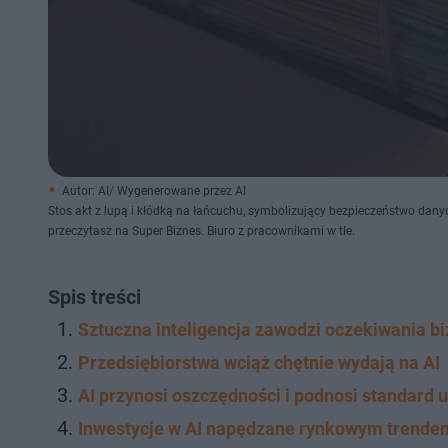
Autor: AI/ Wygenerowane przez AI
Stos akt z lupą i kłódką na łańcuchu, symbolizujący bezpieczeństwo dany
przeczytasz na Super Biznes. Biuro z pracownikami w tle.
Spis treści
Sztuczna inteligencja zawodzi oczekiwania b
Przedsiębiorstwa wciąż chętnie wydają na AI
AI przynosi oszczędności i podnosi standard 
Inwestycje w AI napędzane rynkowym trende