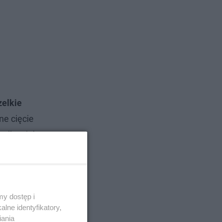
zelkie
ne cięcie
 dla wielu
y dostęp i
lne identyfikatory,
iania