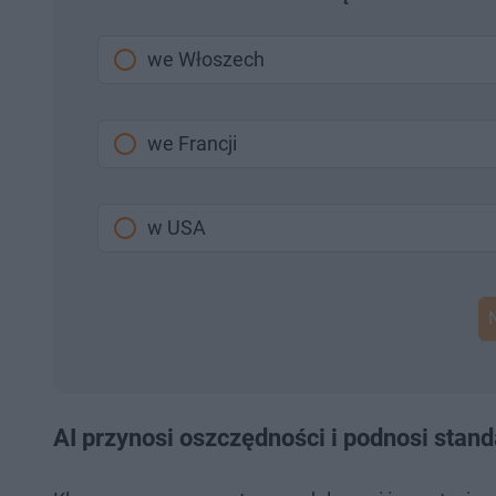
we Włoszech
we Francji
w USA
AI przynosi oszczędności i podnosi stand