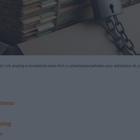
ch i ich analizę w kontekście obaw firm o cyberbezpieczeństwo przy wdrażaniu AI, 
iznesu
usług
m