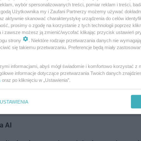
klam, wybór spersonalizowanych treści, pomiar reklam i treści, bad
 zgodą Użytkownika my i Zaufani Partnerzy możemy używać dokład
az aktywnie skanować charakterystykę urządzenia do celów identyfi
ść, prosimy o zgodę na korzystanie z tych technologii poprzez klikn
a i zawsze możesz ją zmienić/wycofać klikając przycisk ustawień pr
ogu strony
. Niektóre rodzaje przetwarzania danych nie wymagaj
iwić się takiemu przetwarzaniu. Preferencje będą miały zastosowanie
szymi informacjami, abyś mógł świadomie i komfortowo korzystać z
gółowe informacje dotyczące przetwarzania Twoich danych znajdzi
s
oraz po kliknięciu w „Ustawienia”.
jszych miast w Europie. Musisz pojecha…
USTAWIENIA
a AI