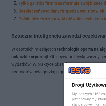
Tylko garstka firm transformuje swój biznes dz
Bezpieczeństwo danych spędza sen z powiek 
Polski biznes szuka w AI głównie cięcia kosz
Sztuczna inteligencja zawodzi oczekiwa
W ostatnich miesiącach
technologia oparta na a
bolączki korporacji
. Obiecywano błyskawiczny ser
wydatków. W praktyce okazało się, że samo posia
podmiotów było gorzką pigułką do przełknięcia.
Drogi Użytkow
My, naszych 1162 zau
przechowujemy informa
standardowe informac