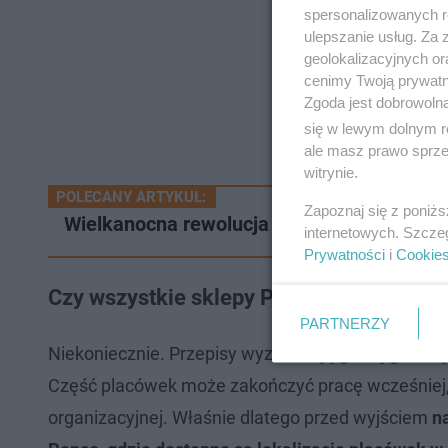
spersonalizowanych re
ulepszanie usług. Za
geolokalizacyjnych or
cenimy Twoją prywatno
Zgoda jest dobrowoln
się w lewym dolnym r
ale masz prawo sprzec
witrynie.
POLECANY ARTYKUŁ:
Zapoznaj się z poniż
Wielkanocna rewolucja w pogodzie. Termom
internetowych. Szcze
Prywatności
i
Cookie
Czy wszystkie sklepy Pepco będą czynne
PARTNERZY
Niekoniecznie. Przepisy wyznaczają górną granicę,
Część placówek może zakończyć pracę wcześniej, z
organizacyjnej. Właśnie dlatego przed wyjściem
n