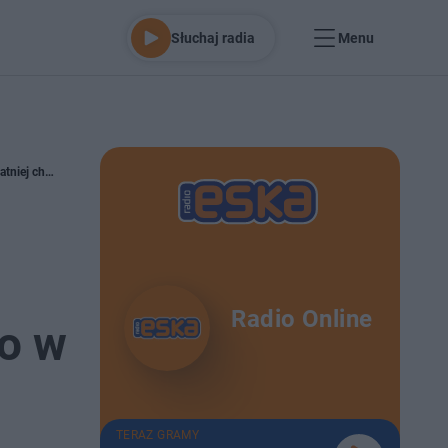
Słuchaj radia
Menu
Do której godziny jest otwarte Pepco w sobotę wielkanocną? Wielu klientów tuż przed świętami znów będzie sprawdzać to w ostatniej chwili
Radio Online
to w
TERAZ GRAMY