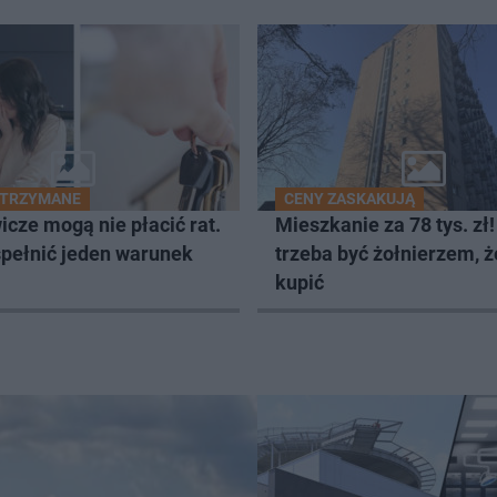
STRZYMANE
CENY ZASKAKUJĄ
cze mogą nie płacić rat.
Mieszkanie za 78 tys. zł!
spełnić jeden warunek
trzeba być żołnierzem, ż
kupić