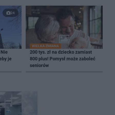
24
WIELKA ZMIANA
 Nie
200 tys. zł na dziecko zamiast
eby je
800 plus! Pomysł może zaboleć
seniorów