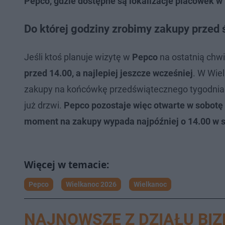
Pepco, gdzie dostępne są lokalizacje placówek w
Do której godziny zrobimy zakupy przed
Jeśli ktoś planuje wizytę w
Pepco
na ostatnią chwi
przed 14.00, a najlepiej jeszcze wcześniej
. W Wie
zakupy na końcówkę przedświątecznego tygodnia. T
już drzwi.
Pepco pozostaje więc otwarte w sobotę 
moment na zakupy wypada najpóźniej o 14.00 w s
Pepco
Wielkanoc 2026
Wielkanoc
NAJNOWSZE Z DZIAŁU BI