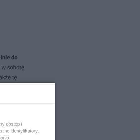
lnie do
h w sobotę
akże tę
4.00
.
y dostęp i
lne identyfikatory,
iania