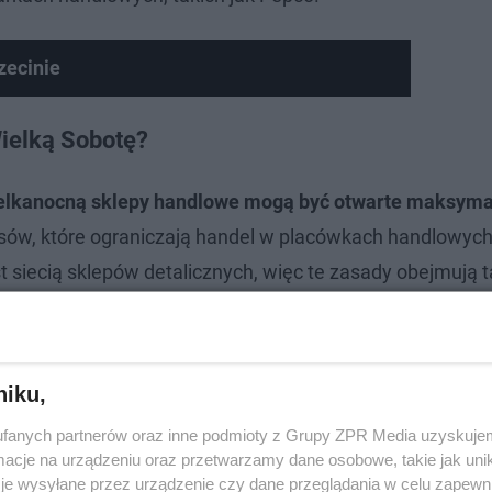
zecinie
Wielką Sobotę?
elkanocną sklepy handlowe mogą być otwarte maksyma
isów, które ograniczają handel w placówkach handlowyc
 siecią sklepów detalicznych, więc te zasady obejmują t
obotę 2026 będzie można zrobić najpóźniej do godz. 1
niku,
fanych partnerów oraz inne podmioty z Grupy ZPR Media uzyskujem
cje na urządzeniu oraz przetwarzamy dane osobowe, takie jak unika
je wysyłane przez urządzenie czy dane przeglądania w celu zapewn