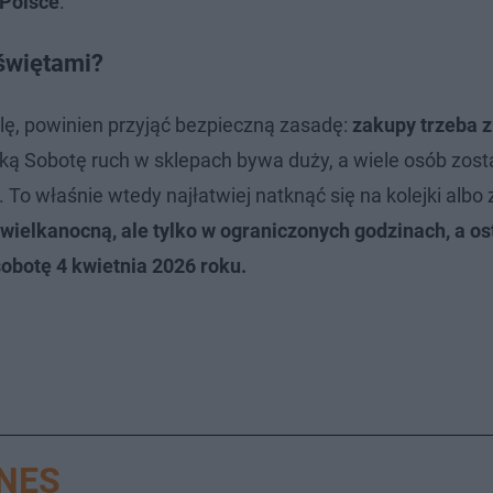
 Polsce
.
 świętami?
lę, powinien przyjąć bezpieczną zasadę:
zakupy trzeba z
lką Sobotę ruch w sklepach bywa duży, a wiele osób zos
o właśnie wtedy najłatwiej natknąć się na kolejki albo
wielkanocną, ale tylko w ograniczonych godzinach, a os
obotę 4 kwietnia 2026 roku.
ZNES