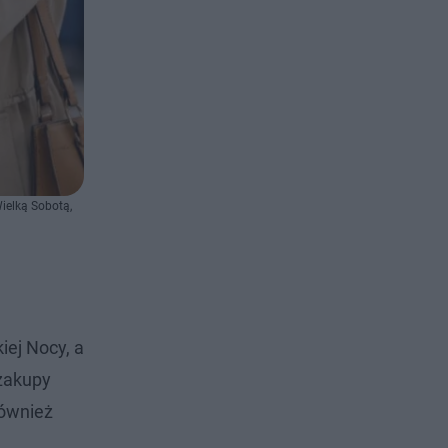
ielką Sobotą,
iej Nocy, a
 zakupy
również