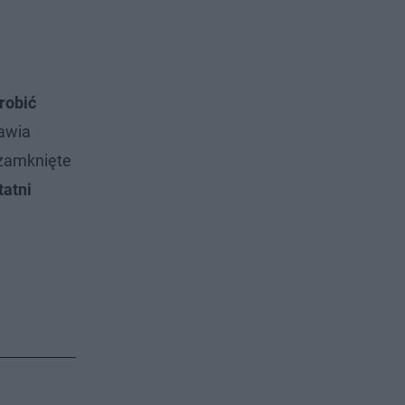
robić
tawia
 zamknięte
tatni