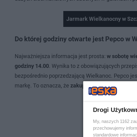
Jarmark Wielkanocny w Szc
Do której godziny otwarte jest Pepco w 
Najważniejsza informacja jest prosta:
w sobotę wi
godziny 14.00
. Wynika to z obowiązujących przep
bezpośrednio poprzedzającą Wielkanoc. Pepco jest
markę. To oznacza, że
zakupy w Pepco w Wielką S
Drogi Użytkow
My, naszych 1162 zau
przechowujemy informa
standardowe informac