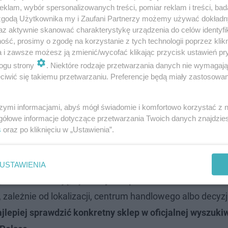
klam, wybór spersonalizowanych treści, pomiar reklam i treści, bad
 zgodą Użytkownika my i Zaufani Partnerzy możemy używać dokład
az aktywnie skanować charakterystykę urządzenia do celów identyfi
ść, prosimy o zgodę na korzystanie z tych technologii poprzez klikn
a i zawsze możesz ją zmienić/wycofać klikając przycisk ustawień pr
ogu strony
. Niektóre rodzaje przetwarzania danych nie wymagaj
iwić się takiemu przetwarzaniu. Preferencje będą miały zastosowanie
szymi informacjami, abyś mógł świadomie i komfortowo korzystać z
etry pokażą ponad 20 stopni!
gółowe informacje dotyczące przetwarzania Twoich danych znajdzi
s
oraz po kliknięciu w „Ustawienia”.
 do 14.00?
USTAWIENIA
 ale nie nakazują, by
każdy sklep działał dokładnie do 1
ależnie od lokalizacji, centrum handlowego albo decyzj
ajlepiej sprawdzić konkretny sklep w oficjalnej wyszuki