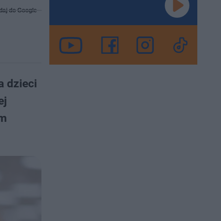
daj do Google
a dzieci
ej
im