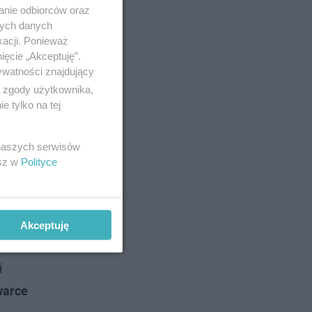
anie odbiorców oraz
nych danych
kacji. Ponieważ
ięcie „Akceptuję”.
ywatności znajdujący
ą zgody użytkownika,
 tylko na tej
 naszych serwisów
esz w
Polityce
Akceptuję
4.00
.
i
warce