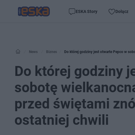
ESKA Story
Dołącz
News
Biznes
Do której godziny 
sobotę wielkanocną
przed świętami zn
ostatniej chwili