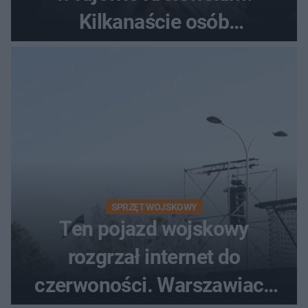
Kilkanaście osób
poszkodowanych, lądował
śmigłowiec LPR
SPRZĘT WOJSKOWY
Ten pojazd wojskowy
rozgrzał internet do
czerwoności. Warszawiacy