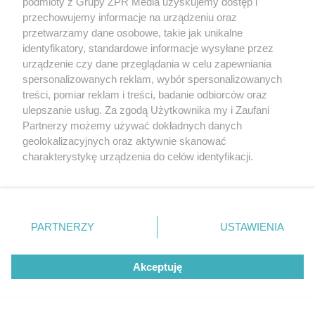
podmioty z Grupy ZPR Media uzyskujemy dostęp i
rok zbiory będą obfite
przechowujemy informacje na urządzeniu oraz
przetwarzamy dane osobowe, takie jak unikalne
identyfikatory, standardowe informacje wysyłane przez
ZOBACZ WIĘCEJ
urządzenie czy dane przeglądania w celu zapewniania
spersonalizowanych reklam, wybór spersonalizowanych
treści, pomiar reklam i treści, badanie odbiorców oraz
ulepszanie usług. Za zgodą Użytkownika my i Zaufani
Partnerzy możemy używać dokładnych danych
geolokalizacyjnych oraz aktywnie skanować
charakterystykę urządzenia do celów identyfikacji.
Ponieważ cenimy Twoją prywatność, prosimy o zgodę na
korzystanie z tych technologii poprzez kliknięcie
„Akceptuję”. Zgoda jest dobrowolna i zawsze możesz ją
zmienić/wycofać klikając przycisk ustawień prywatności
PARTNERZY
USTAWIENIA
znajdujący się w lewym dolnym rogu strony
. Niektóre
rodzaje przetwarzania danych nie wymagają zgody
Akceptuję
użytkownika, ale masz prawo sprzeciwić się takiemu
przetwarzaniu. Preferencje będą miały zastosowanie tylko
na tej witrynie.