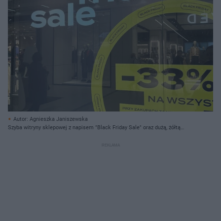
Autor: Agnieszka Janiszewska
Szyba witryny sklepowej z napisem "Black Friday Sale" oraz dużą, żółtą
naklejką informującą o zniżce -33% na zakupy. W tle widać wnętrze sklepu z
manekinami i klientami. O oszustwach w Black Friday przeczytasz na Super
Biznes.