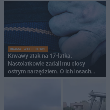
pytali, czy to Mad Max!
DRAMAT W GOLENIOWIE
Krwawy atak na 17-latka.
Nastolatkowie zadali mu ciosy
ostrym narzędziem. O ich losach
zdecyduje sąd rodzinny