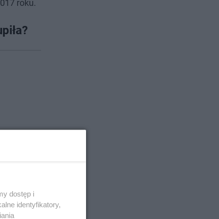
2017 roku.
upiła?
 z ich
icytowała
y dostęp i
lne identyfikatory,
Zobacz
iania