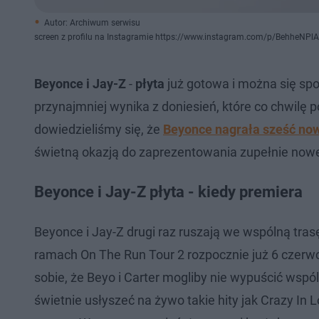
Autor: Archiwum serwisu
screen z profilu na Instagramie https://www.instagram.com/p/BehheNPlA
Beyonce i Jay-Z
-
płyta
już gotowa i można się spo
przynajmniej wynika z doniesień, które co chwilę
dowiedzieliśmy się, że
Beyonce nagrała sześć no
świetną okazją do zaprezentowania zupełnie now
Beyonce i Jay-Z płyta - kiedy premiera
Beyonce i Jay-Z drugi raz ruszają we wspólną tr
ramach On The Run Tour 2 rozpocznie już 6 czerwc
sobie, że Beyo i Carter mogliby nie wypuścić wsp
świetnie usłyszeć na żywo takie hity jak Crazy In