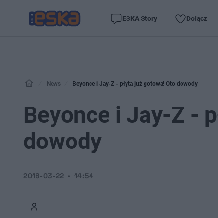
ESKA Story
Dołącz
News
Beyonce i Jay-Z - płyta już gotowa! Oto dowody
Beyonce i Jay-Z - p
dowody
2018-03-22
14:54