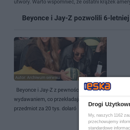
utwory. Warto wspomnieć, że ostatni krążek ameryk
Beyonce i Jay-Z pozwolili 6-letnie
Autor: Archiwum serwisu
Beyonce i Jay-Z z pewnością nie mogą narzekać na
wydawaniem, co przekładają także na swoją córkę, B
Drogi Użytkow
przedmiot za 20 tys. dolaró
My, naszych 1162 zau
przechowujemy informa
standardowe informac