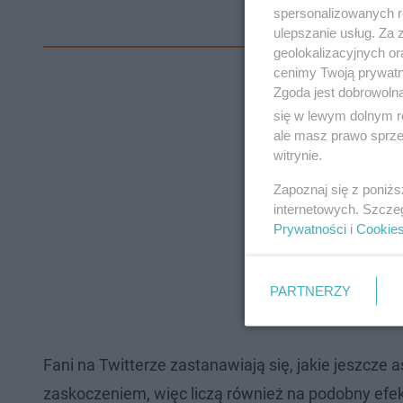
spersonalizowanych re
ulepszanie usług. Za
geolokalizacyjnych or
cenimy Twoją prywatno
Zgoda jest dobrowoln
się w lewym dolnym r
ale masz prawo sprzec
witrynie.
Zapoznaj się z poniż
internetowych. Szcze
Prywatności
i
Cookie
PARTNERZY
Fani na Twitterze zastanawiają się, jakie jeszcze
zaskoczeniem, więc liczą również na podobny ef