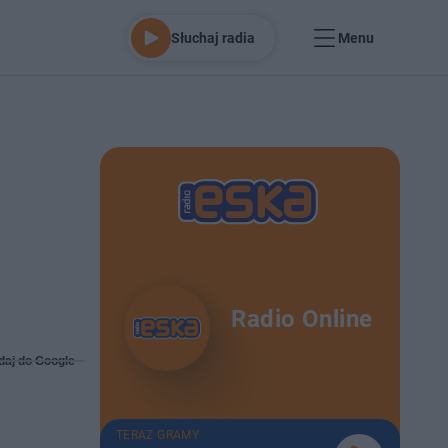
Słuchaj radia
Menu
Radio Online
daj do Google
TERAZ GRAMY