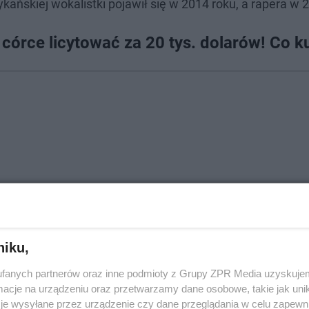
ańskiej wokalistki pojawił się w 2014 roku, a rapera w 
j córce licytować za 20 tys. dolarów! Co k
 brak pieniędzy. Słynna para nie ma też raczej problemu
lue Ivy. Sześciolatka, którą rodzice zabrali na aukcję, l
niku,
fanych partnerów oraz inne podmioty z Grupy ZPR Media uzyskujem
cje na urządzeniu oraz przetwarzamy dane osobowe, takie jak unika
je wysyłane przez urządzenie czy dane przeglądania w celu zapewn