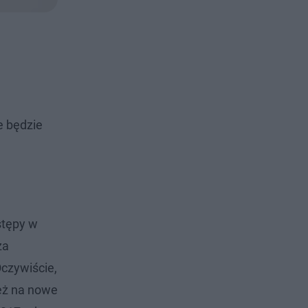
e będzie
stępy w
ża
czywiście,
ież na nowe