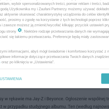
klam, wybór spersonalizowanych treści, pomiar reklam i treści, bad
 zgodą Użytkownika my i Zaufani Partnerzy możemy używać dokład
az aktywnie skanować charakterystykę urządzenia do celów identyfi
ść, prosimy o zgodę na korzystanie z tych technologii poprzez klikn
a i zawsze możesz ją zmienić/wycofać klikając przycisk ustawień pr
ogu strony
. Niektóre rodzaje przetwarzania danych nie wymagaj
iwić się takiemu przetwarzaniu. Preferencje będą miały zastosowanie
szymi informacjami, abyś mógł świadomie i komfortowo korzystać z
gółowe informacje dotyczące przetwarzania Twoich danych znajdzi
s
oraz po kliknięciu w „Ustawienia”.
USTAWIENIA
 asy w rękawie ma Jay-Z i Beyonce. Ogłoszenie wspólnej t
ekt w przypadku studyjnego albumu. Ten (według najnow