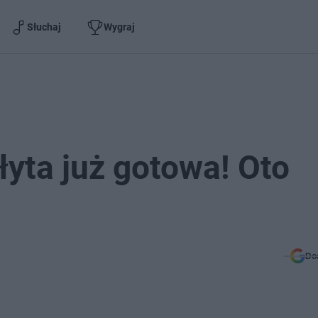
Słuchaj
Wygraj
łyta już gotowa! Oto
Do