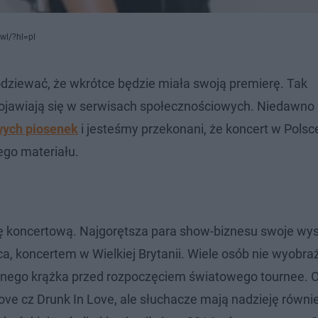
wl/?hl=pl
dziewać, że wkrótce będzie miała swoją premierę. Tak
 pojawiają się w serwisach społecznościowych. Niedawno
wych piosenek
i jesteśmy przekonani, że koncert w Polsc
ego materiału.
asę koncertową. Najgorętsza para show-biznesu swoje wy
a, koncertem w Wielkiej Brytanii. Wiele osób nie wyobra
ólnego krążka przed rozpoczęciem światowego tournee. O
 Love cz Drunk In Love, ale słuchacze mają nadzieję równ