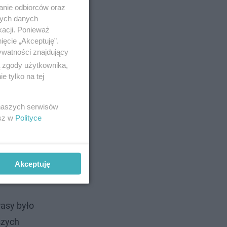
anie odbiorców oraz
nych danych
kacji. Ponieważ
ięcie „Akceptuję”.
ywatności znajdujący
ą zgody użytkownika,
 tylko na tej
 naszych serwisów
esz w
Polityce
Akceptuję
rasy było
szych