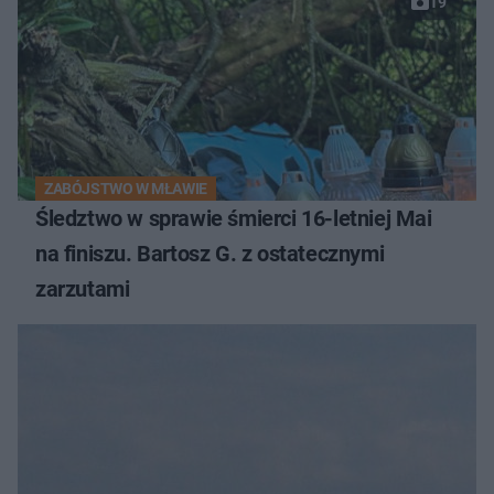
19
ZABÓJSTWO W MŁAWIE
Śledztwo w sprawie śmierci 16-letniej Mai
na finiszu. Bartosz G. z ostatecznymi
zarzutami