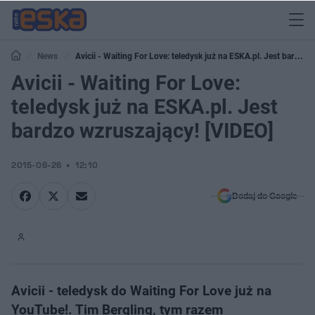
News
Avicii - Waiting For Love: teledysk już na ESKA.pl. Jest bardzo
wzruszający! [VIDEO]
Avicii - Waiting For Love:
teledysk już na ESKA.pl. Jest
bardzo wzruszający! [VIDEO]
2015-06-26
12:10
Dodaj do Google
Avicii - teledysk do Waiting For Love już na
YouTube!. Tim Bergling, tym razem