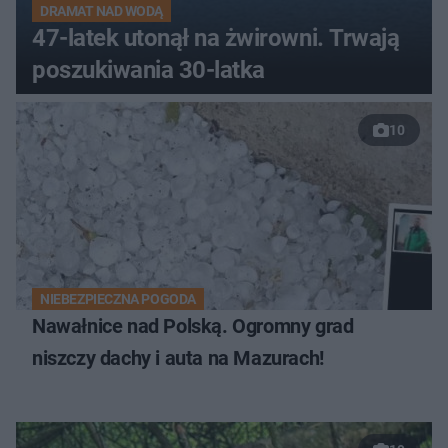
DRAMAT NAD WODĄ
47-latek utonął na żwirowni. Trwają
poszukiwania 30-latka
10
NIEBEZPIECZNA POGODA
Nawałnice nad Polską. Ogromny grad
niszczy dachy i auta na Mazurach!