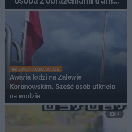
osoba z obrażeniami trafiła
do szpitala
INTERWENCJA NA WODZIE
Awaria łodzi na Zalewie
Koronowskim. Sześć osób utknęło
na wodzie
13