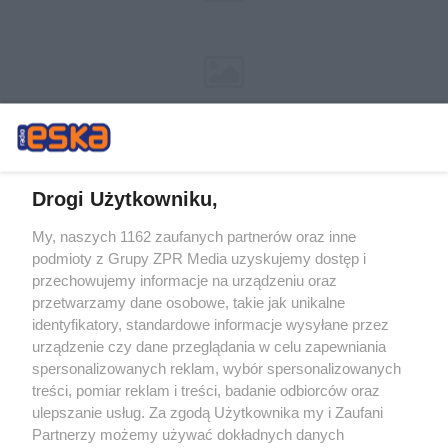
Drogi Użytkowniku,
My, naszych 1162 zaufanych partnerów oraz inne
Żaden utwór zamieszczony w serwisie nie może być powielany i
podmioty z Grupy ZPR Media uzyskujemy dostęp i
rozpowszechniany lub dalej rozpowszechniany w jakikolwiek sposób (w
tym także elektroniczny lub mechaniczny) na jakimkolwiek polu
przechowujemy informacje na urządzeniu oraz
eksploatacji w jakiejkolwiek formie, włącznie z umieszczaniem w Internecie
przetwarzamy dane osobowe, takie jak unikalne
bez pisemnej zgody właściciela praw. Jakiekolwiek użycie lub
wykorzystanie utworów w całości lub w części z naruszeniem prawa, tzn.
identyfikatory, standardowe informacje wysyłane przez
bez właściwej zgody, jest zabronione pod groźbą kary i może być ścigane
urządzenie czy dane przeglądania w celu zapewniania
prawnie.
spersonalizowanych reklam, wybór spersonalizowanych
treści, pomiar reklam i treści, badanie odbiorców oraz
ulepszanie usług. Za zgodą Użytkownika my i Zaufani
Partnerzy możemy używać dokładnych danych