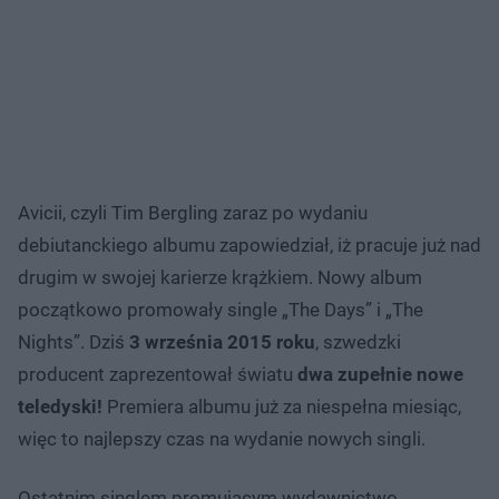
Avicii, czyli Tim Bergling zaraz po wydaniu
debiutanckiego albumu zapowiedział, iż pracuje już nad
drugim w swojej karierze krążkiem. Nowy album
początkowo promowały single „The Days” i „The
Nights”. Dziś
3 września 2015 roku
, szwedzki
producent zaprezentował światu
dwa zupełnie nowe
teledyski!
Premiera albumu już za niespełna miesiąc,
więc to najlepszy czas na wydanie nowych singli.
Ostatnim singlem promującym wydawnictwo