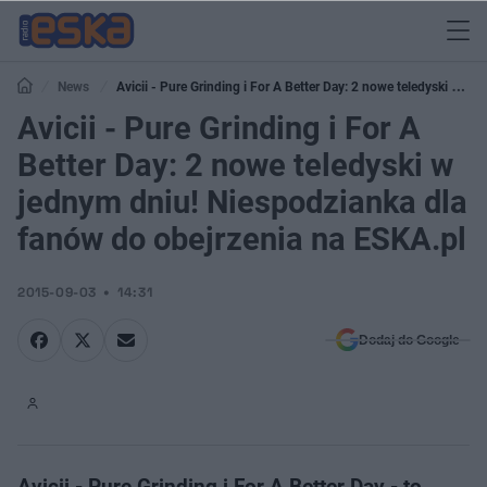
News
Avicii - Pure Grinding i For A Better Day: 2 nowe teledyski w
jednym dniu! Niespodzianka dla fanów do obejrzenia na ESKA.pl
Avicii - Pure Grinding i For A
Better Day: 2 nowe teledyski w
jednym dniu! Niespodzianka dla
fanów do obejrzenia na ESKA.pl
2015-09-03
14:31
Dodaj do Google
Avicii - Pure Grinding i For A Better Day - to