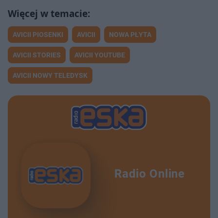
AVICII PIOSENKI
AVICII
NOWA PŁYTA
AVICII STORIES
AVICII YOUTUBE
AVICII NOWY TELEDYSK
Radio Online