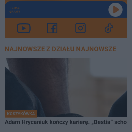
TERAZ
GRAMY
NAJNOWSZE Z DZIAŁU NAJNOWSZE
KOSZYKÓWKA
Adam Hrycaniuk kończy karierę. „Bestia” schodzi