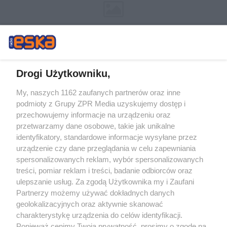
Drogi Użytkowniku,
My, naszych 1162 zaufanych partnerów oraz inne
Żaden utwór zamieszczony w serwisie nie może być powielany i
podmioty z Grupy ZPR Media uzyskujemy dostęp i
rozpowszechniany lub dalej rozpowszechniany w jakikolwiek sposób (w
tym także elektroniczny lub mechaniczny) na jakimkolwiek polu
przechowujemy informacje na urządzeniu oraz
eksploatacji w jakiejkolwiek formie, włącznie z umieszczaniem w Internecie
przetwarzamy dane osobowe, takie jak unikalne
bez pisemnej zgody właściciela praw. Jakiekolwiek użycie lub
wykorzystanie utworów w całości lub w części z naruszeniem prawa, tzn.
identyfikatory, standardowe informacje wysyłane przez
bez właściwej zgody, jest zabronione pod groźbą kary i może być ścigane
urządzenie czy dane przeglądania w celu zapewniania
prawnie.
spersonalizowanych reklam, wybór spersonalizowanych
treści, pomiar reklam i treści, badanie odbiorców oraz
ulepszanie usług. Za zgodą Użytkownika my i Zaufani
Partnerzy możemy używać dokładnych danych
geolokalizacyjnych oraz aktywnie skanować
charakterystykę urządzenia do celów identyfikacji.
Ponieważ cenimy Twoją prywatność, prosimy o zgodę na
O nas