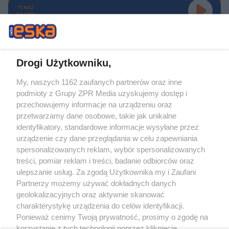
TERAZ
GRAMY
Drogi Użytkowniku,
My, naszych 1162 zaufanych partnerów oraz inne
Żaden utwór zamieszczony w serwisie nie może być powielany i
podmioty z Grupy ZPR Media uzyskujemy dostęp i
rozpowszechniany lub dalej rozpowszechniany w jakikolwiek sposób (w
tym także elektroniczny lub mechaniczny) na jakimkolwiek polu
przechowujemy informacje na urządzeniu oraz
eksploatacji w jakiejkolwiek formie, włącznie z umieszczaniem w Internecie
przetwarzamy dane osobowe, takie jak unikalne
bez pisemnej zgody właściciela praw. Jakiekolwiek użycie lub
wykorzystanie utworów w całości lub w części z naruszeniem prawa, tzn.
identyfikatory, standardowe informacje wysyłane przez
bez właściwej zgody, jest zabronione pod groźbą kary i może być ścigane
urządzenie czy dane przeglądania w celu zapewniania
prawnie.
spersonalizowanych reklam, wybór spersonalizowanych
treści, pomiar reklam i treści, badanie odbiorców oraz
ulepszanie usług. Za zgodą Użytkownika my i Zaufani
Partnerzy możemy używać dokładnych danych
geolokalizacyjnych oraz aktywnie skanować
charakterystykę urządzenia do celów identyfikacji.
O nas
Ponieważ cenimy Twoją prywatność, prosimy o zgodę na
korzystanie z tych technologii poprzez kliknięcie