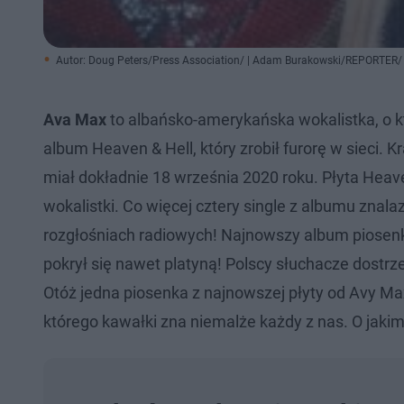
Autor: Doug Peters/Press Association/ | Adam Burakowski/REPORTER/
Ava Max
to albańsko-amerykańska wokalistka, o kt
album Heaven & Hell, który zrobił furorę w sieci. 
miał dokładnie 18 września 2020 roku. Płyta Heav
wokalistki. Co więcej cztery single z albumu znala
rozgłośniach radiowych! Najnowszy album piosenk
pokrył się nawet platyną! Polscy słuchacze dostr
Otóż jedna piosenka z najnowszej płyty od Avy Ma
którego kawałki zna niemalże każdy z nas. O jakim