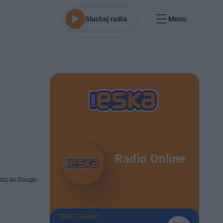
Słuchaj radia
Menu
Radio Online
daj do Google
TERAZ GRAMY