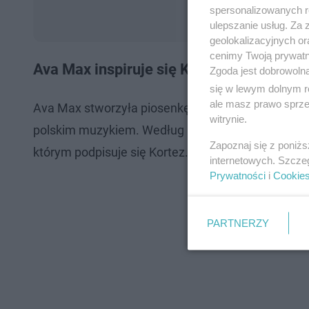
spersonalizowanych re
ulepszanie usług. Za
geolokalizacyjnych or
cenimy Twoją prywatno
Ava Max inspiruje się Kortezem?
Zgoda jest dobrowoln
się w lewym dolnym r
ale masz prawo sprzec
Ava Max stworzyła piosenkę na wzór utworu Kortez
witrynie.
polskim muzykiem. Według nich piosenka
H.E.A.V
Zapoznaj się z poniż
którym podpisuje się Kortez. Czy te piosenki są d
internetowych. Szcze
Prywatności
i
Cookie
PARTNERZY