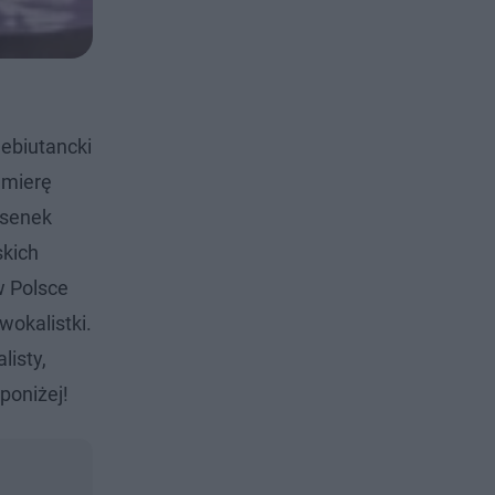
debiutancki
emierę
osenek
skich
w Polsce
wokalistki.
listy,
poniżej!