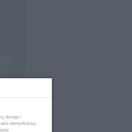
y dostęp i
lne identyfikatory,
iania