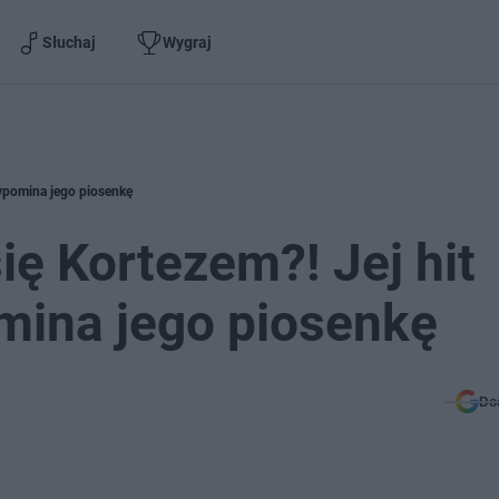
Słuchaj
Wygraj
zypomina jego piosenkę
ię Kortezem?! Jej hit
mina jego piosenkę
Do