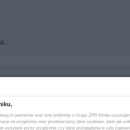
ć...
niku,
fanych partnerów oraz inne podmioty z Grupy ZPR Media uzyskujem
cje na urządzeniu oraz przetwarzamy dane osobowe, takie jak unika
Następne pytanie
je wysyłane przez urządzenie czy dane przeglądania w celu zapewn