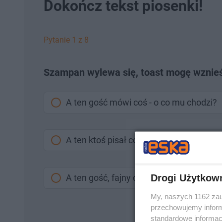
Dokończ tekst piosenki!
Pytanie 1 z 8
Szampan wylewa się, toast mogę wznieś
A ten gość mówi coś - o co mu chodzi?
A ten ktoś pisał coś - to wcale nie boli.
Drogi Użytkow
A ten gość, fajny dość - o co mu chodzi?
My, naszych 1162 zau
przechowujemy informa
standardowe informac