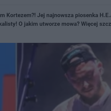
em Kortezem?! Jej najnowsza piosenka H.E.
kalisty! O jakim utworze mowa? Więcej szc