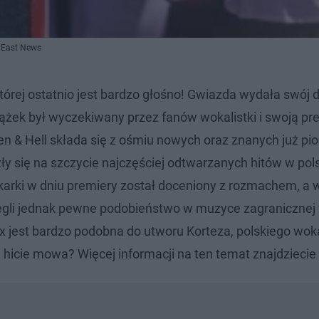
 East News
órej ostatnio jest bardzo głośno! Gwiazda wydała swój 
Krążek był wyczekiwany przez fanów wokalistki i swoją pr
en & Hell składa się z ośmiu nowych oraz znanych już pi
zły się na szczycie najczęściej odtwarzanych hitów w pol
arki w dniu premiery został doceniony z rozmachem, a 
zegli jednak pewne podobieństwo w muzyce zagranicznej 
x jest bardzo podobna do utworu Korteza, polskiego woka
 hicie mowa? Więcej informacji na ten temat znajdziecie 