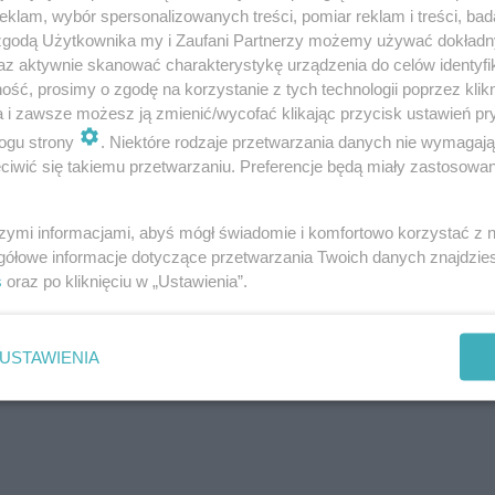
klam, wybór spersonalizowanych treści, pomiar reklam i treści, bad
 zgodą Użytkownika my i Zaufani Partnerzy możemy używać dokład
az aktywnie skanować charakterystykę urządzenia do celów identyfi
ść, prosimy o zgodę na korzystanie z tych technologii poprzez klikn
a i zawsze możesz ją zmienić/wycofać klikając przycisk ustawień pr
ogu strony
. Niektóre rodzaje przetwarzania danych nie wymagaj
iwić się takiemu przetwarzaniu. Preferencje będą miały zastosowanie
a? Fani spekulują, że zagraniczna piosenkarka zainspir
.E.N
od Avy Max do złudzenia przypomina utwór
Z imbir
szymi informacjami, abyś mógł świadomie i komfortowo korzystać z
o siebie podobne? Oceńcie to sami już teraz na ESKA.pl!
gółowe informacje dotyczące przetwarzania Twoich danych znajdzi
s
oraz po kliknięciu w „Ustawienia”.
USTAWIENIA