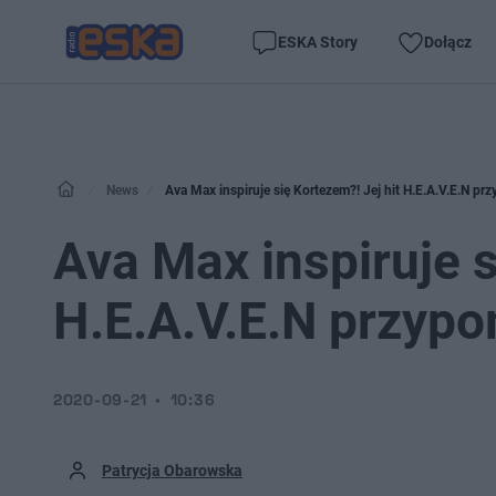
ESKA Story
Dołącz
News
Ava Max inspiruje się Kortezem?! Jej hit H.E.A.V.E.N pr
Ava Max inspiruje s
H.E.A.V.E.N przypo
2020-09-21
10:36
Patrycja Obarowska