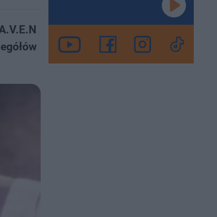
A.V.E.N
zegółów