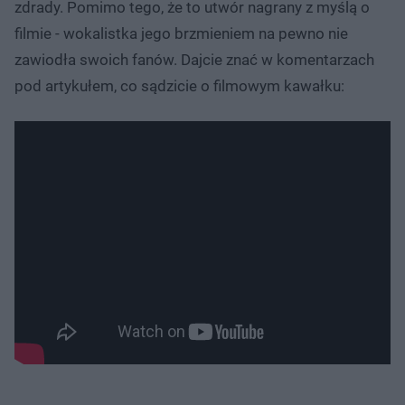
zdrady. Pomimo tego, że to utwór nagrany z myślą o
filmie - wokalistka jego brzmieniem na pewno nie
zawiodła swoich fanów. Dajcie znać w komentarzach
pod artykułem, co sądzicie o filmowym kawałku: