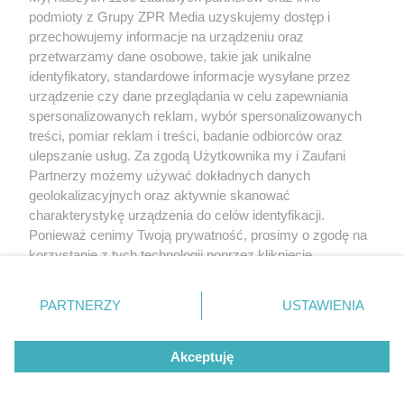
Żaden utwór zamieszczony w serwisie nie może być powielany i
podmioty z Grupy ZPR Media uzyskujemy dostęp i
rozpowszechniany lub dalej rozpowszechniany w jakikolwiek sposób (w
tym także elektroniczny lub mechaniczny) na jakimkolwiek polu
przechowujemy informacje na urządzeniu oraz
eksploatacji w jakiejkolwiek formie, włącznie z umieszczaniem w Internecie
przetwarzamy dane osobowe, takie jak unikalne
bez pisemnej zgody właściciela praw. Jakiekolwiek użycie lub
wykorzystanie utworów w całości lub w części z naruszeniem prawa, tzn.
identyfikatory, standardowe informacje wysyłane przez
bez właściwej zgody, jest zabronione pod groźbą kary i może być ścigane
urządzenie czy dane przeglądania w celu zapewniania
prawnie.
spersonalizowanych reklam, wybór spersonalizowanych
treści, pomiar reklam i treści, badanie odbiorców oraz
ulepszanie usług. Za zgodą Użytkownika my i Zaufani
Partnerzy możemy używać dokładnych danych
geolokalizacyjnych oraz aktywnie skanować
charakterystykę urządzenia do celów identyfikacji.
O nas
Ponieważ cenimy Twoją prywatność, prosimy o zgodę na
korzystanie z tych technologii poprzez kliknięcie
Informacje prawne
„Akceptuję”. Zgoda jest dobrowolna i zawsze możesz ją
zmienić/wycofać klikając przycisk ustawień prywatności
Nasze serwisy
PARTNERZY
USTAWIENIA
znajdujący się w lewym dolnym rogu strony
. Niektóre
rodzaje przetwarzania danych nie wymagają zgody
© 2026 Grupa ZPR Media
Akceptuję
użytkownika, ale masz prawo sprzeciwić się takiemu
przetwarzaniu. Preferencje będą miały zastosowanie tylko
na tej witrynie.