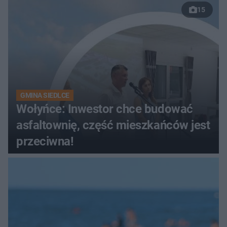
15
GMINA SIEDLCE
Wołyńce: Inwestor chce budować
asfaltownię, część mieszkańców jest
przeciwna!