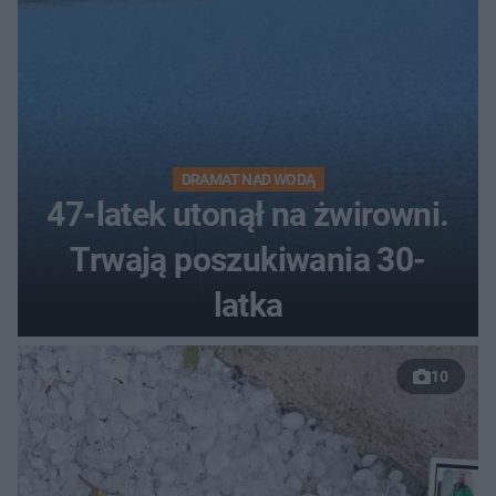
DRAMAT NAD WODĄ
47-latek utonął na żwirowni.
Trwają poszukiwania 30-
latka
10