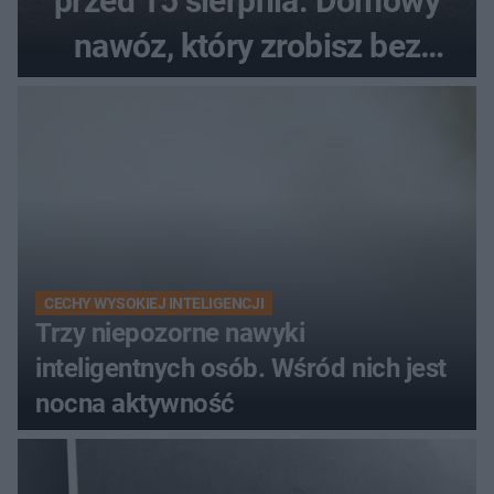
przed 15 sierpnia. Domowy
nawóz, który zrobisz bez
wydawania pieniędzy
CECHY WYSOKIEJ INTELIGENCJI
Trzy niepozorne nawyki
inteligentnych osób. Wśród nich jest
nocna aktywność