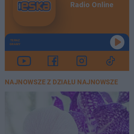
Radio Online
TERAZ
GRAMY
NAJNOWSZE Z DZIAŁU NAJNOWSZE