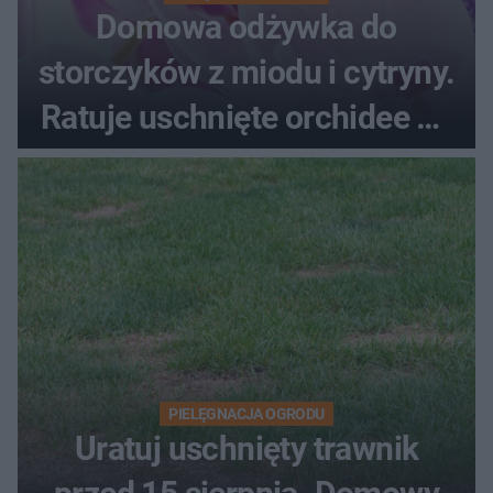
Domowa odżywka do
storczyków z miodu i cytryny.
Ratuje uschnięte orchidee po
upałach
PIELĘGNACJA OGRODU
Uratuj uschnięty trawnik