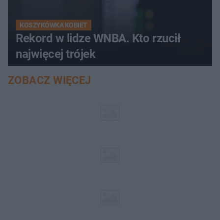
KOSZYKÓWKA KOBIET
Rekord w lidze WNBA. Kto rzucił
najwięcej trójek
ZOBACZ WIĘCEJ