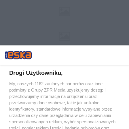
Drogi Użytkowniku,
My, naszych 1162 zaufanych partnerów oraz inne
Żaden utwór zamieszczony w serwisie nie może być powielany i
podmioty z Grupy ZPR Media uzyskujemy dostęp i
rozpowszechniany lub dalej rozpowszechniany w jakikolwiek sposób (w
tym także elektroniczny lub mechaniczny) na jakimkolwiek polu
przechowujemy informacje na urządzeniu oraz
eksploatacji w jakiejkolwiek formie, włącznie z umieszczaniem w Internecie
przetwarzamy dane osobowe, takie jak unikalne
bez pisemnej zgody właściciela praw. Jakiekolwiek użycie lub
wykorzystanie utworów w całości lub w części z naruszeniem prawa, tzn.
identyfikatory, standardowe informacje wysyłane przez
bez właściwej zgody, jest zabronione pod groźbą kary i może być ścigane
urządzenie czy dane przeglądania w celu zapewniania
prawnie.
spersonalizowanych reklam, wybór spersonalizowanych
treści, pomiar reklam i treści, badanie odbiorców oraz