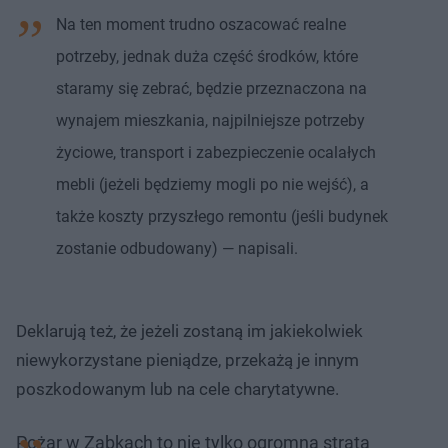
Na ten moment trudno oszacować realne
potrzeby, jednak duża część środków, które
staramy się zebrać, będzie przeznaczona na
wynajem mieszkania, najpilniejsze potrzeby
życiowe, transport i zabezpieczenie ocalałych
mebli (jeżeli będziemy mogli po nie wejść), a
także koszty przyszłego remontu (jeśli budynek
zostanie odbudowany) — napisali.
Deklarują też, że jeżeli zostaną im jakiekolwiek
niewykorzystane pieniądze, przekażą je innym
poszkodowanym lub na cele charytatywne.
Pożar w Ząbkach to nie tylko ogromna strata