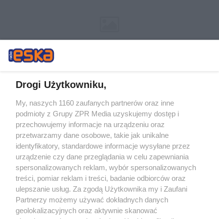
Drogi Użytkowniku,
My, naszych 1160 zaufanych partnerów oraz inne
Żaden utwór zamieszczony w serwisie nie może być powielany i
podmioty z Grupy ZPR Media uzyskujemy dostęp i
rozpowszechniany lub dalej rozpowszechniany w jakikolwiek sposób (w
przechowujemy informacje na urządzeniu oraz
tym także elektroniczny lub mechaniczny) na jakimkolwiek polu
eksploatacji w jakiejkolwiek formie, włącznie z umieszczaniem w
przetwarzamy dane osobowe, takie jak unikalne
Internecie bez pisemnej zgody właściciela praw. Jakiekolwiek użycie lub
identyfikatory, standardowe informacje wysyłane przez
wykorzystanie utworów w całości lub w części z naruszeniem prawa,
tzn. bez właściwej zgody, jest zabronione pod groźbą kary i może być
urządzenie czy dane przeglądania w celu zapewniania
ścigane prawnie.
spersonalizowanych reklam, wybór spersonalizowanych
treści, pomiar reklam i treści, badanie odbiorców oraz
ulepszanie usług. Za zgodą Użytkownika my i Zaufani
Partnerzy możemy używać dokładnych danych
geolokalizacyjnych oraz aktywnie skanować