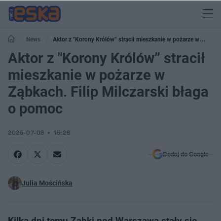
News
Aktor z "Korony Królów” stracił mieszkanie w pożarze w
Ząbkach. Filip Milczarski błaga o pomoc
Aktor z "Korony Królów” stracił
mieszkanie w pożarze w
Ząbkach. Filip Milczarski błaga
o pomoc
2025-07-08
15:28
Dodaj do Google
Julia Mościńska
Kilka dni temu Ząbki pod Warszawą stały się