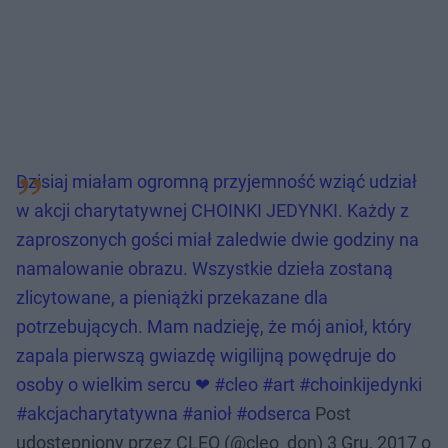
Dzisiaj miałam ogromną przyjemność wziąć udział
w akcji charytatywnej CHOINKI JEDYNKI. Każdy z
zaproszonych gości miał zaledwie dwie godziny na
namalowanie obrazu. Wszystkie dzieła zostaną
zlicytowane, a pieniążki przekazane dla
potrzebujących. Mam nadzieję, że mój anioł, który
zapala pierwszą gwiazdę wigilijną powędruje do
osoby o wielkim sercu ❤ #cleo #art #choinkijedynki
#akcjacharytatywna #anioł #odserca
Post
udostępniony przez CLEO (@cleo_don)
3 Gru, 2017 o