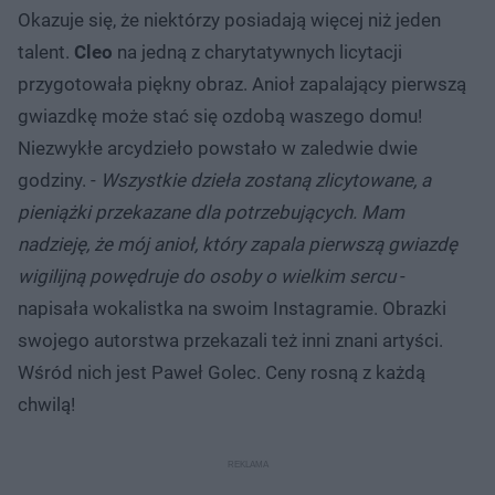
Okazuje się, że niektórzy posiadają więcej niż jeden
talent.
Cleo
na jedną z charytatywnych licytacji
przygotowała piękny obraz. Anioł zapalający pierwszą
gwiazdkę może stać się ozdobą waszego domu!
Niezwykłe arcydzieło powstało w zaledwie dwie
godziny. -
Wszystkie dzieła zostaną zlicytowane, a
pieniążki przekazane dla potrzebujących. Mam
nadzieję, że mój anioł, który zapala pierwszą gwiazdę
wigilijną powędruje do osoby o wielkim sercu
-
napisała wokalistka na swoim Instagramie. Obrazki
swojego autorstwa przekazali też inni znani artyści.
Wśród nich jest Paweł Golec. Ceny rosną z każdą
chwilą!