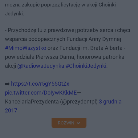
można zakupić poprzez licytację w akcji Choinki
Jedynki.
- Przychodzę tu z prawdziwej potrzeby serca i chęci
wsparcia podopiecznych Fundacji Anny Dymnej
#MimoWszystko
oraz Fundacji im. Brata Alberta -
powiedziała Pierwsza Dama, honorowa patronka
akcji
@RadiowaJedynka
#ChoinkiJedynki
.
➡️
https://t.co/r5gY55QtZx
pic.twitter.com/DoIywKKkME
—
KancelariaPrezydenta (@prezydentpl)
3 grudnia
2017
ROZWIŃ