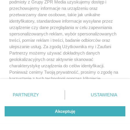
podmioty z Grupy ZPR Media uzyskujemy dostęp i
przechowujemy informacje na urządzeniu oraz
RZADKIE IMIONA
przetwarzamy dane osobowe, takie jak unikalne
To imię brzmi jak nazwa
identyfikatory, standardowe informacje wysyłane przez
europejskiego kraju. W Polsce nosi
urządzenie czy dane przeglądania w celu zapewniania
spersonalizowanych reklam, wybór spersonalizowanych
je zaledwie 3 kobiety
treści, pomiar reklam i treści, badanie odbiorców oraz
ulepszanie usług. Za zgodą Użytkownika my i Zaufani
ZOBACZ WIĘCEJ
Partnerzy możemy używać dokładnych danych
geolokalizacyjnych oraz aktywnie skanować
charakterystykę urządzenia do celów identyfikacji.
Ponieważ cenimy Twoją prywatność, prosimy o zgodę na
korzystanie z tych technologii poprzez kliknięcie
„Akceptuję”. Zgoda jest dobrowolna i zawsze możesz ją
zmienić/wycofać klikając przycisk ustawień prywatności
PARTNERZY
USTAWIENIA
znajdujący się w lewym dolnym rogu strony
. Niektóre
rodzaje przetwarzania danych nie wymagają zgody
Akceptuję
użytkownika, ale masz prawo sprzeciwić się takiemu
przetwarzaniu. Preferencje będą miały zastosowanie tylko
na tej witrynie.