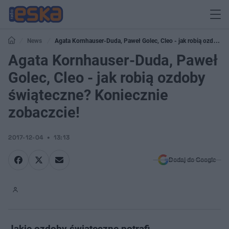
News
Agata Kornhauser-Duda, Paweł Golec, Cleo - jak robią ozdoby
świąteczne? Koniecznie zobaczcie!
Agata Kornhauser-Duda, Paweł
Golec, Cleo - jak robią ozdoby
świąteczne? Koniecznie
zobaczcie!
2017-12-04
13:13
Dodaj do Google
Jakie ozdoby świąteczne potrafi