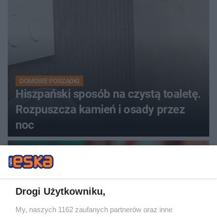
DOMOWE PORZĄDKI
Hiszpański sposób na czystą toaletę.
Rozpuszcza kamień i osady przez
noc
Drogi Użytkowniku,
My, naszych 1162 zaufanych partnerów oraz inne