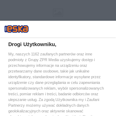
Drogi Użytkowniku,
My, naszych 1162 zaufanych partnerów oraz inne
Żaden utwór zamieszczony w serwisie nie może być powielany i
podmioty z Grupy ZPR Media uzyskujemy dostęp i
rozpowszechniany lub dalej rozpowszechniany w jakikolwiek sposób (w
tym także elektroniczny lub mechaniczny) na jakimkolwiek polu
przechowujemy informacje na urządzeniu oraz
eksploatacji w jakiejkolwiek formie, włącznie z umieszczaniem w
przetwarzamy dane osobowe, takie jak unikalne
Internecie bez pisemnej zgody właściciela praw. Jakiekolwiek użycie lub
identyfikatory, standardowe informacje wysyłane przez
wykorzystanie utworów w całości lub w części z naruszeniem prawa,
tzn. bez właściwej zgody, jest zabronione pod groźbą kary i może być
urządzenie czy dane przeglądania w celu zapewniania
ścigane prawnie.
spersonalizowanych reklam, wybór spersonalizowanych
treści, pomiar reklam i treści, badanie odbiorców oraz
ulepszanie usług. Za zgodą Użytkownika my i Zaufani
Partnerzy możemy używać dokładnych danych
geolokalizacyjnych oraz aktywnie skanować