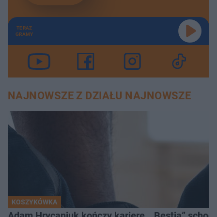
TERAZ
GRAMY
NAJNOWSZE Z DZIAŁU NAJNOWSZE
KOSZYKÓWKA
Adam Hrycaniuk kończy karierę. „Bestia” schodzi