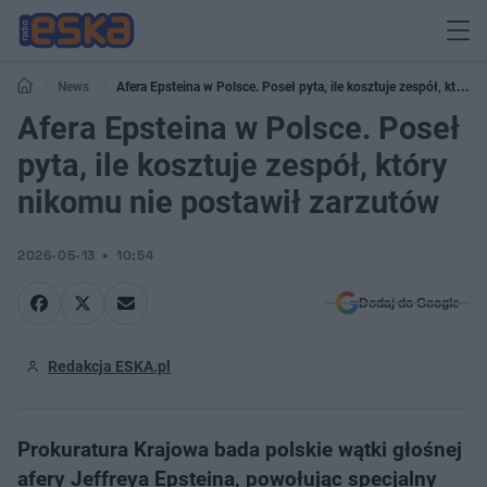
News
Afera Epsteina w Polsce. Poseł pyta, ile kosztuje zespół, który
nikomu nie postawił zarzutów
Afera Epsteina w Polsce. Poseł
pyta, ile kosztuje zespół, który
nikomu nie postawił zarzutów
2026-05-13
10:54
Dodaj do Google
Redakcja ESKA.pl
Prokuratura Krajowa bada polskie wątki głośnej
afery Jeffreya Epsteina, powołując specjalny