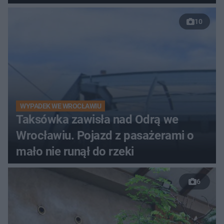
10
WYPADEK WE WROCŁAWIU
Taksówka zawisła nad Odrą we
Wrocławiu. Pojazd z pasażerami o
mało nie runął do rzeki
6