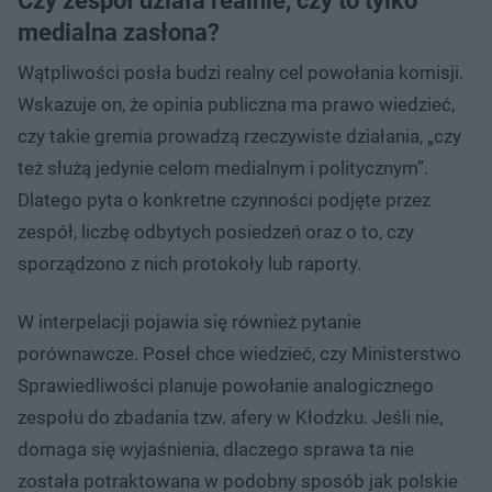
Czy zespół działa realnie, czy to tylko
medialna zasłona?
Wątpliwości posła budzi realny cel powołania komisji.
Wskazuje on, że opinia publiczna ma prawo wiedzieć,
czy takie gremia prowadzą rzeczywiste działania, „czy
też służą jedynie celom medialnym i politycznym”.
Dlatego pyta o konkretne czynności podjęte przez
zespół, liczbę odbytych posiedzeń oraz o to, czy
sporządzono z nich protokoły lub raporty.
W interpelacji pojawia się również pytanie
porównawcze. Poseł chce wiedzieć, czy Ministerstwo
Sprawiedliwości planuje powołanie analogicznego
zespołu do zbadania tzw. afery w Kłodzku. Jeśli nie,
domaga się wyjaśnienia, dlaczego sprawa ta nie
została potraktowana w podobny sposób jak polskie