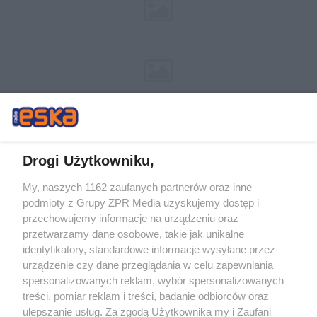
Drogi Użytkowniku,
My, naszych 1162 zaufanych partnerów oraz inne
Żaden utwór zamieszczony w serwisie nie może być powielany i
podmioty z Grupy ZPR Media uzyskujemy dostęp i
rozpowszechniany lub dalej rozpowszechniany w jakikolwiek sposób (w
tym także elektroniczny lub mechaniczny) na jakimkolwiek polu
przechowujemy informacje na urządzeniu oraz
eksploatacji w jakiejkolwiek formie, włącznie z umieszczaniem w Internecie
przetwarzamy dane osobowe, takie jak unikalne
bez pisemnej zgody właściciela praw. Jakiekolwiek użycie lub
wykorzystanie utworów w całości lub w części z naruszeniem prawa, tzn.
identyfikatory, standardowe informacje wysyłane przez
bez właściwej zgody, jest zabronione pod groźbą kary i może być ścigane
urządzenie czy dane przeglądania w celu zapewniania
prawnie.
spersonalizowanych reklam, wybór spersonalizowanych
treści, pomiar reklam i treści, badanie odbiorców oraz
ulepszanie usług. Za zgodą Użytkownika my i Zaufani