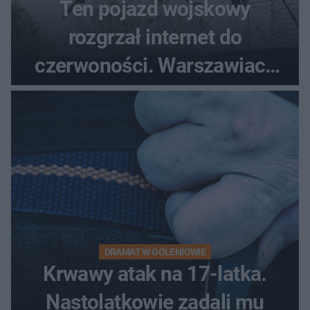
Ten pojazd wojskowy
rozgrzał internet do
czerwoności. Warszawiacy
pytali, czy to Mad Max!
DRAMAT W GOLENIOWIE
Krwawy atak na 17-latka.
Nastolatkowie zadali mu