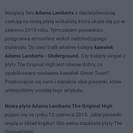
Wszyscy fani
Adama Lamberta
z niecierpliwością
czekają na nową płytę wokalisty, która ukaże się już w
czerwcu 2015 roku. Tymczasem piosenkarz
podgrzewa atmosferę wokół nadchodzącego
materiału. Do sieci trafił właśnie kolejny
kawałek
Adama Lamberta - Underground.
Czy kolejny singiel z
płyty The Original High jest równie dobry, co
opublikowany niedawno kawałek Ghost Town?
Przekonajcie się sami i odpalcie obie piosenki, które
umieściliśmy poniżej tego artykułu.
Nowa płyta Adama Lamberta The Original High
pojawi się na rynku 12 czerwca 2015. Jakie piosenki
wejdą w skład krążka? Oto pełna tracklista płyty The
Original High: