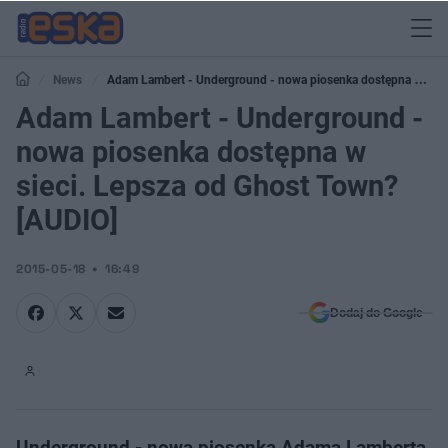
News
Adam Lambert - Underground - nowa piosenka dostępna w
sieci. Lepsza od Ghost Town? [AUDIO]
Adam Lambert - Underground -
nowa piosenka dostępna w
sieci. Lepsza od Ghost Town?
[AUDIO]
2015-05-18
16:49
Dodaj do Google
Underground - nowa piosenka Adama Lamberta