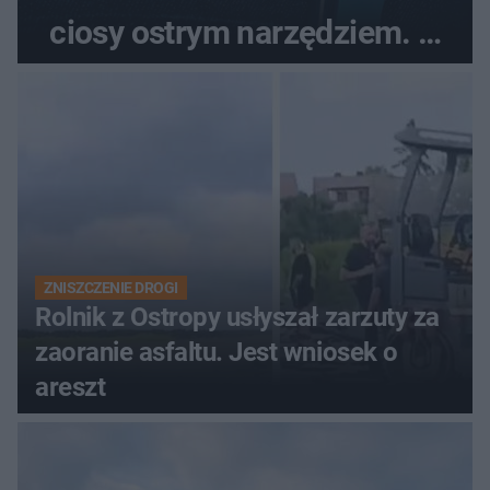
ciosy ostrym narzędziem. O
ich losach zdecyduje sąd
rodzinny
ZNISZCZENIE DROGI
Rolnik z Ostropy usłyszał zarzuty za
zaoranie asfaltu. Jest wniosek o
areszt