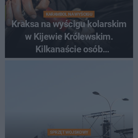
KARAMBOL NA WYŚCIGU
Kraksa na wyścigu kolarskim
w Kijewie Królewskim.
Kilkanaście osób
poszkodowanych, lądował
śmigłowiec LPR
SPRZĘT WOJSKOWY