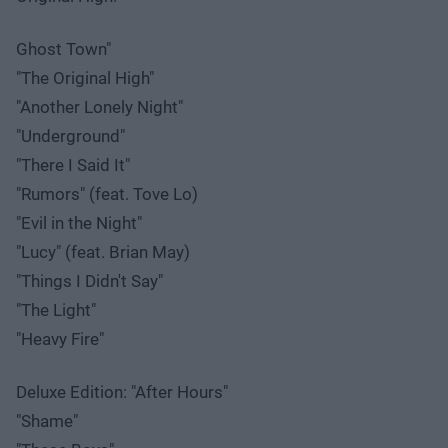
Ghost Town"
"The Original High"
"Another Lonely Night"
"Underground"
"There I Said It"
"Rumors" (feat. Tove Lo)
"Evil in the Night"
"Lucy" (feat. Brian May)
"Things I Didn't Say"
"The Light"
"Heavy Fire"
Deluxe Edition: "After Hours"
"Shame"