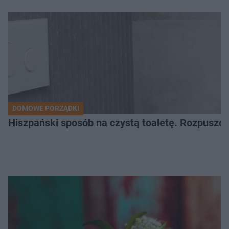
DOMOWE PORZĄDKI
Hiszpański sposób na czystą toaletę. Rozpuszcz