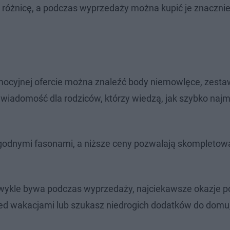
ą różnicę, a podczas wyprzedaży można kupić je znacznie 
mocyjnej ofercie można znaleźć body niemowlęce, zesta
a wiadomość dla rodziców, którzy wiedzą, jak szybko najm
ygodnymi fasonami, a niższe ceny pozwalają skompletow
.
zwykle bywa podczas wyprzedaży, najciekawsze okazje po
rzed wakacjami lub szukasz niedrogich dodatków do domu