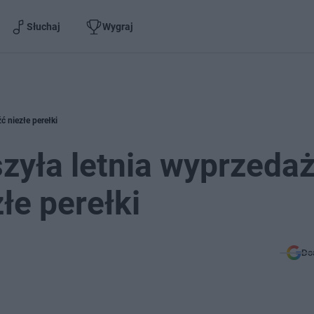
Słuchaj
Wygraj
 niezłe perełki
zyła letnia wyprzedaż
łe perełki
Do