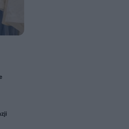
e
zji