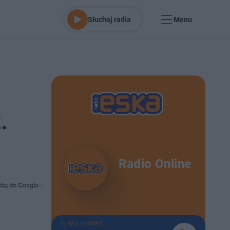
Słuchaj radia
Menu
.
Radio Online
daj do Google
TERAZ GRAMY