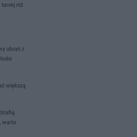
taniej niż
wy ubrań z
łodsi
ać większą
trafią
, warto