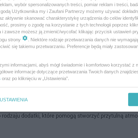
klam, wybór spersonalizowanych treści, pomiar reklam i treści, bad
 zgodą Użytkownika my i Zaufani Partnerzy możemy używać dokład
az aktywnie skanować charakterystykę urządzenia do celów identyfi
ść, prosimy o zgodę na korzystanie z tych technologii poprzez klikn
a i zawsze możesz ją zmienić/wycofać klikając przycisk ustawień pr
ogu strony
. Niektóre rodzaje przetwarzania danych nie wymagaj
 dlatego wiele osób traktuje wyprzedaż jako świetną okaz
iwić się takiemu przetwarzaniu. Preferencje będą miały zastosowanie
szymi informacjami, abyś mógł świadomie i komfortowo korzystać z
wil stworzy przysmaki dla całej rodziny
gółowe informacje dotyczące przetwarzania Twoich danych znajdzi
s
oraz po kliknięciu w „Ustawienia”.
USTAWIENIA
żenia wnętrz. Wśród przecenionych produktów można zn
o rodzaju dodatki, które pomogą stworzyć przytulną atm