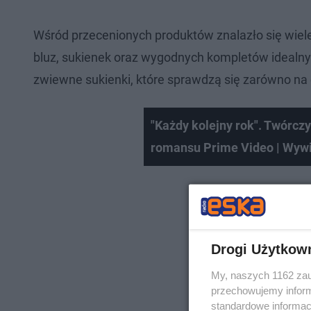
Wśród przecenionych produktów znalazło się wiele 
bluz, sukienek oraz wygodnych kompletów idealny
zwiewne sukienki, które sprawdzą się zarówno na 
"Każdy kolejny rok". Twórc
romansu Prime Video | Wyw
Drogi Użytkow
My, naszych 1162 zau
przechowujemy informa
standardowe informac