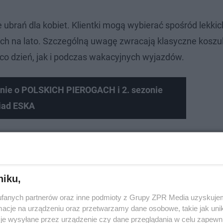
ubrań dla kobiet. Klientki mogą wybierać spośród lekkic
ch na lato. Szczególną uwagę zwracają klasyczne koszul
co dzień, jak i podczas wakacyjnych wyjazdów.
zynie o POLSKICH PIEROGACH i 2. sezonie
iad ESKA
niku,
fanych partnerów oraz inne podmioty z Grupy ZPR Media uzyskujem
cje na urządzeniu oraz przetwarzamy dane osobowe, takie jak unika
je wysyłane przez urządzenie czy dane przeglądania w celu zapewn