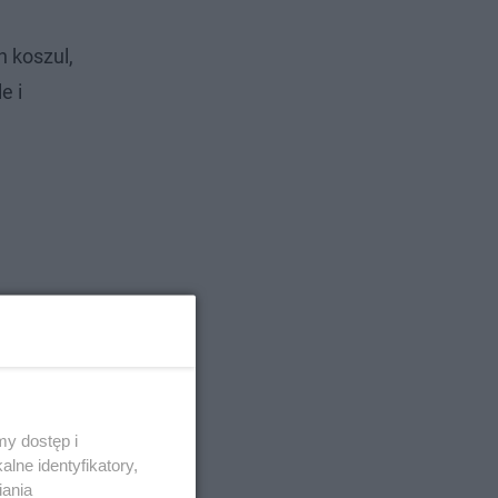
h koszul,
e i
y dostęp i
lne identyfikatory,
iania