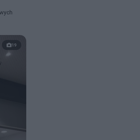
awych
19