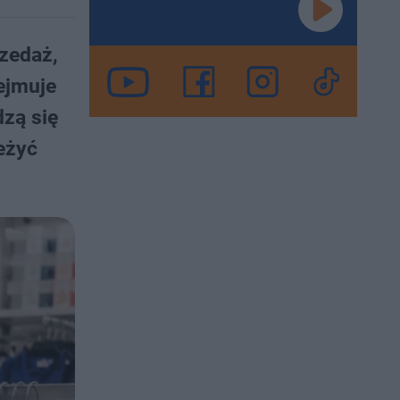
zedaż,
ejmuje
dzą się
eżyć