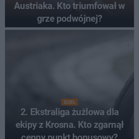
Austriaka. Kto triumfował w
grze podwójnej?
ŻUŻEL
2. Ekstraliga żużlowa dla
ekipy z Krosna. Kto zgarnął
cenny punkt bonusowy?