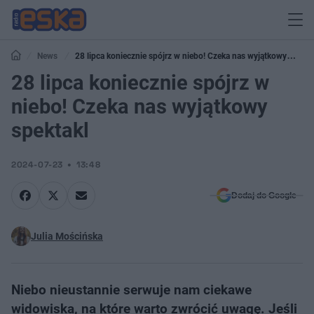
News
28 lipca koniecznie spójrz w niebo! Czeka nas wyjątkowy
spektakl
28 lipca koniecznie spójrz w
niebo! Czeka nas wyjątkowy
spektakl
2024-07-23
13:48
Dodaj do Google
Julia Mościńska
Niebo nieustannie serwuje nam ciekawe
widowiska, na które warto zwrócić uwagę. Jeśli