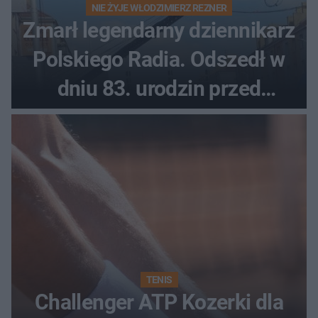
NIE ŻYJE WŁODZIMIERZ REZNER
Zmarł legendarny dziennikarz
Polskiego Radia. Odszedł w
dniu 83. urodzin przed
finałem Tour de Pologne
TENIS
Challenger ATP Kozerki dla