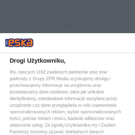
Drogi Użytkowniku,
My, naszych 1162 zaufanych partnerów oraz inne
Żaden utwór zamieszczony w serwisie nie może być powielany i
podmioty z Grupy ZPR Media uzyskujemy dostęp i
rozpowszechniany lub dalej rozpowszechniany w jakikolwiek sposób (w
przechowujemy informacje na urządzeniu oraz
tym także elektroniczny lub mechaniczny) na jakimkolwiek polu
eksploatacji w jakiejkolwiek formie, włącznie z umieszczaniem w
przetwarzamy dane osobowe, takie jak unikalne
Internecie bez pisemnej zgody właściciela praw. Jakiekolwiek użycie lub
identyfikatory, standardowe informacje wysyłane przez
wykorzystanie utworów w całości lub w części z naruszeniem prawa,
tzn. bez właściwej zgody, jest zabronione pod groźbą kary i może być
urządzenie czy dane przeglądania w celu zapewniania
ścigane prawnie.
spersonalizowanych reklam, wybór spersonalizowanych
treści, pomiar reklam i treści, badanie odbiorców oraz
ulepszanie usług. Za zgodą Użytkownika my i Zaufani
Partnerzy możemy używać dokładnych danych