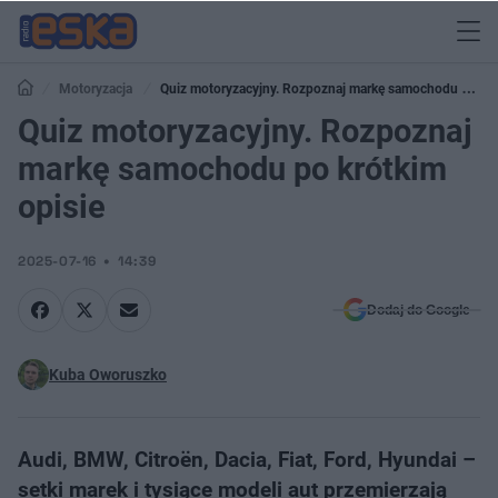
Motoryzacja
Quiz motoryzacyjny. Rozpoznaj markę samochodu po
krótkim opisie
Quiz motoryzacyjny. Rozpoznaj
markę samochodu po krótkim
opisie
2025-07-16
14:39
Dodaj do Google
Kuba Oworuszko
Audi, BMW, Citroën, Dacia, Fiat, Ford, Hyundai –
setki marek i tysiące modeli aut przemierzają