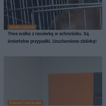
AZORKI GORZÓW
Trwa walka z nosówką w schronisku. Są
śmiertelne przypadki. Uruchomiono zbiórkę!
PODCAST ESKI IŁAWA