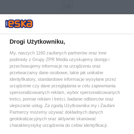
Drogi Użytkowniku,
My, naszych 1160 zaufanych partnerów oraz inne
Żaden utwór zamieszczony w serwisie nie może być powielany i
podmioty z Grupy ZPR Media uzyskujemy dostęp i
rozpowszechniany lub dalej rozpowszechniany w jakikolwiek sposób (w
tym także elektroniczny lub mechaniczny) na jakimkolwiek polu
przechowujemy informacje na urządzeniu oraz
eksploatacji w jakiejkolwiek formie, włącznie z umieszczaniem w
przetwarzamy dane osobowe, takie jak unikalne
Internecie bez pisemnej zgody właściciela praw. Jakiekolwiek użycie lub
identyfikatory, standardowe informacje wysyłane przez
wykorzystanie utworów w całości lub w części z naruszeniem prawa,
tzn. bez właściwej zgody, jest zabronione pod groźbą kary i może być
urządzenie czy dane przeglądania w celu zapewniania
ścigane prawnie.
spersonalizowanych reklam, wybór spersonalizowanych
treści, pomiar reklam i treści, badanie odbiorców oraz
ulepszanie usług. Za zgodą Użytkownika my i Zaufani
Partnerzy możemy używać dokładnych danych
geolokalizacyjnych oraz aktywnie skanować
charakterystykę urządzenia do celów identyfikacji.
Ponieważ cenimy Twoją prywatność, prosimy o zgodę na
O nas