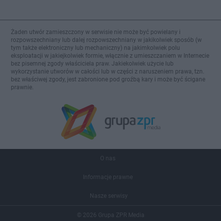
Żaden utwór zamieszczony w serwisie nie może być powielany i
rozpowszechniany lub dalej rozpowszechniany w jakikolwiek sposób (w
tym także elektroniczny lub mechaniczny) na jakimkolwiek polu
eksploatacji w jakiejkolwiek formie, włącznie z umieszczaniem w Internecie
bez pisemnej zgody właściciela praw. Jakiekolwiek użycie lub
wykorzystanie utworów w całości lub w części z naruszeniem prawa, tzn.
bez właściwej zgody, jest zabronione pod groźbą kary i może być ścigane
prawnie.
O nas
Informacje prawne
Nasze serwisy
© 2026 Grupa ZPR Media