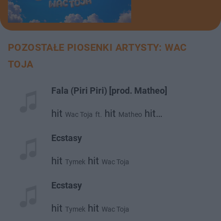
POZOSTAŁE PIOSENKI ARTYSTY: WAC
TOJA
Fala (Piri Piri) [prod. Matheo]
hit
hit
hit
Wac Toja
ft.
Matheo
Malik Montana
Ecstasy
hit
hit
Tymek
Wac Toja
Ecstasy
hit
hit
Tymek
Wac Toja