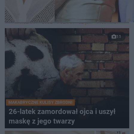
LOKALNE
WARSZAWA
ŁÓDŹ
POZNAŃ
ŚLĄSK
TRÓJMIASTO
LUB
11
MAKABRYCZNE KULISY ZBRODNI
26-latek zamordował ojca i uszył
maskę z jego twarzy