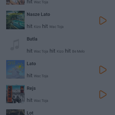
hit
Wac Toja
Nasze Lato
hit
hit
Kizo
Wac Toja
Butla
hit
hit
hit
Wac Toja
Kizo
Be Melo
Lato
hit
Wac Toja
Rejs
hit
Wac Toja
Lot