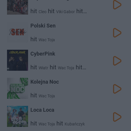
hit
hit
hit
Cleo
Viki Gabor
hit
hit
Wac Toja
Golec Uorkiestra
Donatan
Polski Sen
hit
Wac Toja
CyberPink
hit
hit
hit
Wiatr
Wac Toja
Clearmind
Kolejna Noc
hit
Wac Toja
Loca Loca
hit
hit
Wac Toja
Kubańczyk