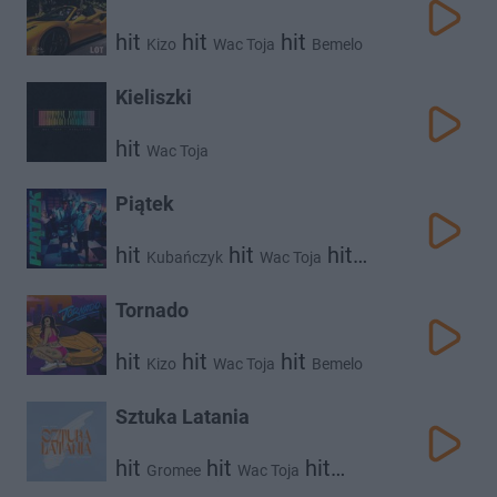
hit
hit
hit
Kizo
Wac Toja
Bemelo
Kieliszki
hit
Wac Toja
Piątek
hit
hit
hit
Kubańczyk
Wac Toja
Psr
Tornado
hit
hit
hit
Kizo
Wac Toja
Bemelo
Sztuka Latania
hit
hit
hit
Gromee
Wac Toja
hit
Sara Chmiel
Jan Borysewicz