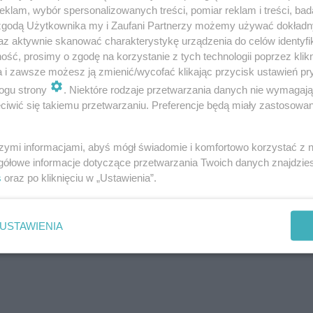
klam, wybór spersonalizowanych treści, pomiar reklam i treści, bad
 zgodą Użytkownika my i Zaufani Partnerzy możemy używać dokład
az aktywnie skanować charakterystykę urządzenia do celów identyfi
ść, prosimy o zgodę na korzystanie z tych technologii poprzez klikn
a i zawsze możesz ją zmienić/wycofać klikając przycisk ustawień pr
ogu strony
. Niektóre rodzaje przetwarzania danych nie wymagaj
iwić się takiemu przetwarzaniu. Preferencje będą miały zastosowanie
szymi informacjami, abyś mógł świadomie i komfortowo korzystać z
gółowe informacje dotyczące przetwarzania Twoich danych znajdzi
s
oraz po kliknięciu w „Ustawienia”.
USTAWIENIA