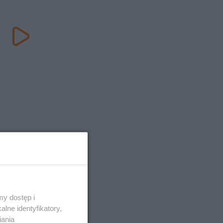
y dostęp i
lne identyfikatory,
iania