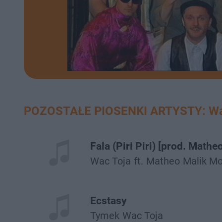
POZOSTAŁE PIOSENKI ARTYSTY: Wa
Fala (Piri Piri) [prod. Mathe
Wac Toja
ft.
Matheo
Malik M
Ecstasy
Tymek
Wac Toja