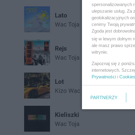
spersonalizowanych re
ulepszanie usług. Za
Lato
geolokalizacyjnych or
Wac Toja
cenimy Twoją prywatno
Zgoda jest dobrowoln
się w lewym dolnym r
ale masz prawo sprzec
Rejs
witrynie.
Wac Toja
Zapoznaj się z poniż
internetowych. Szcze
Prywatności
i
Cookie
Lot
Kizo
Wac Toja
Bemelo
PARTNERZY
Kieliszki
Wac Toja