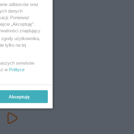
anie odbiorców oraz
nych danych
kacji. Ponieważ
ięcie „Akceptuję”.
ywatności znajdujący
ą zgody użytkownika,
 tylko na tej
 naszych serwisów
esz w
Polityce
Akceptuję