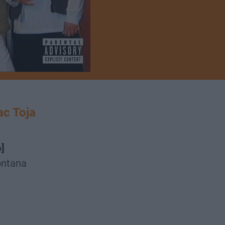
c Toja
o]
ontana