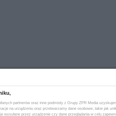
niku,
fanych partnerów oraz inne podmioty z Grupy ZPR Media uzyskujem
cje na urządzeniu oraz przetwarzamy dane osobowe, takie jak unika
je wysyłane przez urządzenie czy dane przeglądania w celu zapewn