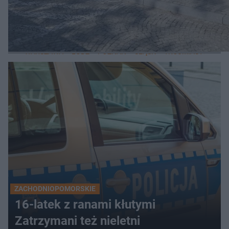
LOKALNE
WARSZAWA
ŁÓDŹ
POZNAŃ
ŚLĄSK
TRÓJMIASTO
LUB
ZACHODNIOPOMORSKIE
16-latek z ranami kłutymi
Zatrzymani też nieletni