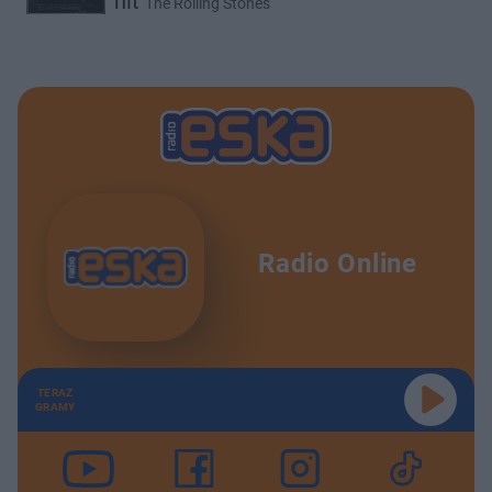
hit
The Rolling Stones
Radio Online
TERAZ
GRAMY