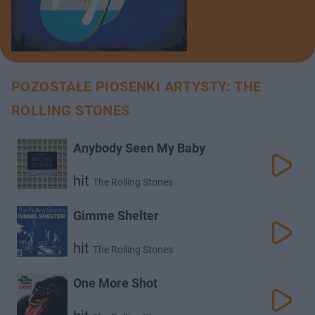
POZOSTAŁE PIOSENKI ARTYSTY: THE
ROLLING STONES
Anybody Seen My Baby
hit
The Rolling Stones
Gimme Shelter
hit
The Rolling Stones
One More Shot