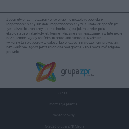
Żaden utwór zamieszczony w serwisie nie może być powielany i
rozpowszechniany lub dalej rozpowszechniany w jakikolwiek sposób (w
tym także elektroniczny lub mechaniczny) na jakimkolwiek polu
eksploatacji w jakiejkolwiek formie, włącznie z umieszczaniem w Internecie
bez pisemnej zgody właściciela praw. Jakiekolwiek użycie lub
wykorzystanie utworów w całości lub w części z naruszeniem prawa, tzn.
bez właściwej zgody, jest zabronione pod groźbą kary i może być ścigane
prawnie.
O nas
Informacje prawne
Nasze serwisy
© 2026 Grupa ZPR Media