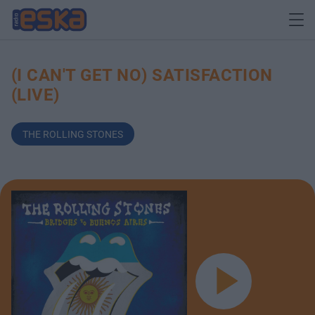
(I CAN'T GET NO) SATISFACTION
(LIVE)
THE ROLLING STONES