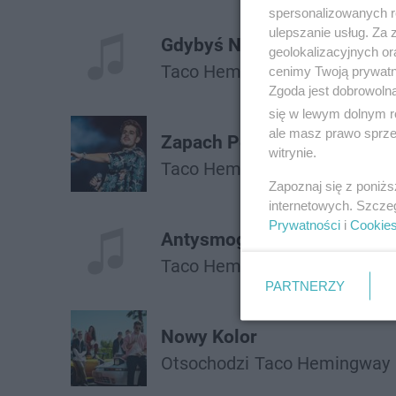
spersonalizowanych re
ulepszanie usług. Za
Gdybyś Nie Istniała (Szusty
geolokalizacyjnych or
Taco Hemingway
cenimy Twoją prywatno
Zgoda jest dobrowoln
się w lewym dolnym r
ale masz prawo sprzec
Zapach Perfum/follow You 
witrynie.
Taco Hemingway
Twocolors
Zapoznaj się z poniż
internetowych. Szcze
Prywatności
i
Cookie
Antysmogowa Maska w Moi
Taco Hemingway
ft.
Pezet
PARTNERZY
Nowy Kolor
Otsochodzi
Taco Hemingway