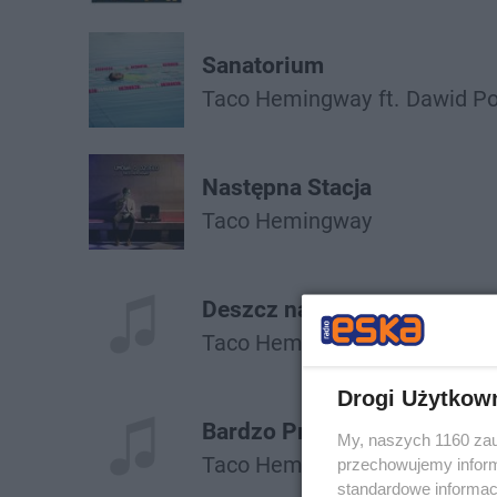
Sanatorium
Taco Hemingway
ft.
Dawid Po
Następna Stacja
Taco Hemingway
Deszcz na Betonie (Prod. R
Taco Hemingway
Drogi Użytkow
Bardzo Proszę (Szusty Blen
My, naszych 1160 zau
Taco Hemingway
przechowujemy informa
standardowe informac