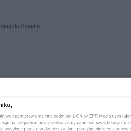
dsiadło
Rosalie
umak)
niku,
d)
fanych partnerów oraz inne podmioty z Grupy ZPR Media uzyskujem
cje na urządzeniu oraz przetwarzamy dane osobowe, takie jak unika
je wysyłane przez urządzenie czy dane przeglądania w celu zapewn