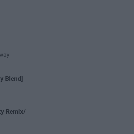
way
y Blend]
ty Remix/