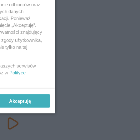
anie odbiorców oraz
nych danych
kacji. Ponieważ
ięcie „Akceptuję”.
ywatności znajdujący
ą zgody użytkownika,
 tylko na tej
 naszych serwisów
esz w
Polityce
Akceptuję