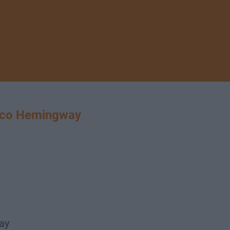
co Hemingway
ay