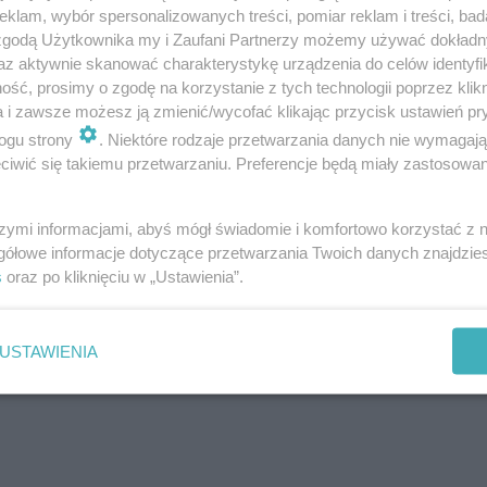
klam, wybór spersonalizowanych treści, pomiar reklam i treści, bad
 zgodą Użytkownika my i Zaufani Partnerzy możemy używać dokład
 Blend)
az aktywnie skanować charakterystykę urządzenia do celów identyfi
ść, prosimy o zgodę na korzystanie z tych technologii poprzez klikn
a i zawsze możesz ją zmienić/wycofać klikając przycisk ustawień pr
ogu strony
. Niektóre rodzaje przetwarzania danych nie wymagaj
iwić się takiemu przetwarzaniu. Preferencje będą miały zastosowanie
/szusty Remix/
szymi informacjami, abyś mógł świadomie i komfortowo korzystać z
gółowe informacje dotyczące przetwarzania Twoich danych znajdzi
s
oraz po kliknięciu w „Ustawienia”.
m Carry-On Baggage
USTAWIENIA