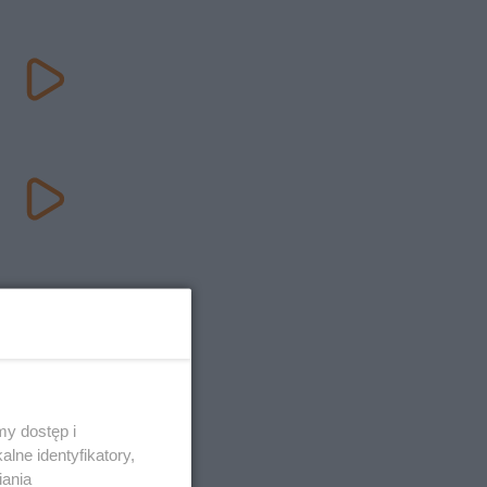
y dostęp i
lne identyfikatory,
iania