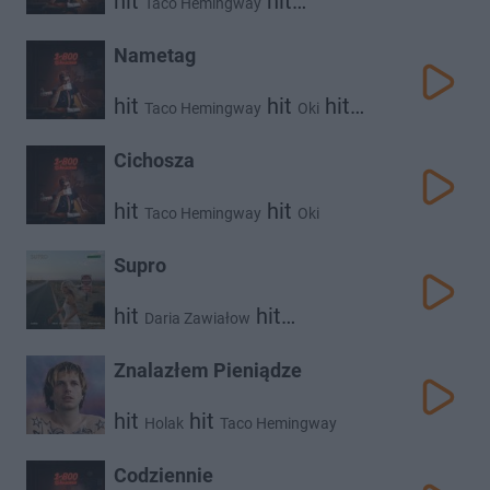
hit
hit
Taco Hemingway
Daria Zawiałow
Nametag
hit
hit
hit
Taco Hemingway
Oki
Atutowy
Cichosza
hit
hit
Taco Hemingway
Oki
Supro
hit
hit
Daria Zawiałow
Taco Hemingway
Znalazłem Pieniądze
hit
hit
Holak
Taco Hemingway
Codziennie