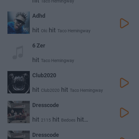
hit
Taco Hemingway
Adhd
hit
hit
Oki
Taco Hemingway
6 Zer
hit
Taco Hemingway
Club2020
hit
hit
Club2020
Taco Hemingway
hit
hit
hit
Oki
Otsochodzi
hit
Catchup
Young Igi
Dresscode
hit
hit
hit
2115
Bedoes
hit
Taco Hemingway
White 2115
Dresscode