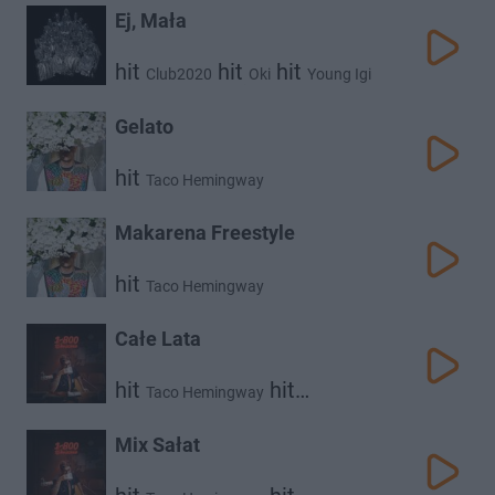
Young Leosia
Ej, Mała
hit
hit
hit
Club2020
Oki
Young Igi
hit
hit
Otsochodzi
Taco Hemingway
Gelato
hit
Taco Hemingway
Makarena Freestyle
hit
Taco Hemingway
Całe Lata
hit
hit
Taco Hemingway
Dawid Podsiadło
Mix Sałat