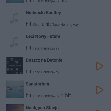
hit
hit
Taco Hemingway
Dawid Podsiadło
Niebieski Bentley
hit
hit
Kizo
ft.
Taco Hemingway
Leci Nowy Future
hit
Taco Hemingway
Deszcz na Betonie
hit
Taco Hemingway
Sanatorium
hit
hit
Taco Hemingway
ft.
hit
Dawid Podsiadło
Rosalie
Następna Stacja