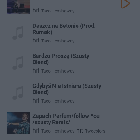
hit
Taco Hemingway
Deszcz na Betonie (Prod.
Rumak)
hit
Taco Hemingway
Bardzo Proszę (Szusty
Blend)
hit
Taco Hemingway
Gdybyś Nie Istniała (Szusty
Blend)
hit
Taco Hemingway
Zapach Perfum/follow You
/szusty Remix/
hit
hit
Taco Hemingway
Twocolors