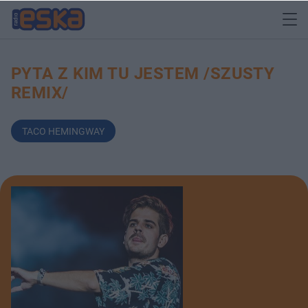
PYTA Z KIM TU JESTEM /SZUSTY
REMIX/
TACO HEMINGWAY