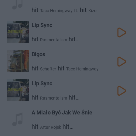
hit
hit
Taco Hemingway
ft.
Kizo
Lip Sync
hit
hit
Rasmentalism
Taco Hemingway
Bigos
hit
hit
Schafter
Taco Hemingway
Lip Sync
hit
hit
Rasmentalism
Taco Hemingway
A Miało Być Jak We Śnie
hit
hit
Artur Rojek
Taco Hemingway