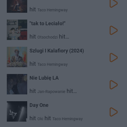
hit
Taco Hemingway
"tak to Leciało!"
hit
hit
Otsochodzi
Taco Hemingway
Szlugi I Kalafiory (2024)
hit
Taco Hemingway
Nie Lubię LA
hit
hit
Jan-Rapowanie
Taco Hemingway
Day One
hit
hit
Oki
Taco Hemingway