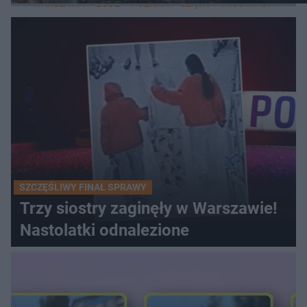
WARSZAWA
ŁÓDŹ
POZNAŃ
ŚLĄSK
TRÓJMIASTO
LUB
SZCZĘŚLIWY FINAŁ SPRAWY
Trzy siostry zaginęły w Warszawie!
Nastolatki odnalezione