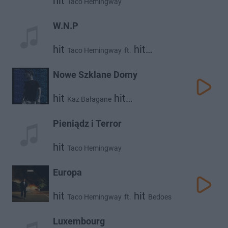
hit
Taco Hemingway
W.N.P
hit
hit
Taco Hemingway
ft.
Catchup
Nowe Szklane Domy
hit
hit
Kaz Bałagane
Taco Hemingway
Pieniądz i Terror
hit
Taco Hemingway
Europa
hit
hit
Taco Hemingway
ft.
Bedoes
Luxembourg