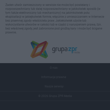
Żaden utwór zamieszczony w serwisie nie może być powielany i
rozpowszechniany lub dalej rozpowszechniany w jakikolwiek sposób (w
tym także elektroniczny lub mechaniczny) na jakimkolwiek polu
eksploatacji w jakiejkolwiek formie, włącznie z umieszczaniem w Internecie
bez pisemnej zgody właściciela praw. Jakiekolwiek użycie lub
wykorzystanie utworów w całości lub w części z naruszeniem prawa, tzn.
bez właściwej zgody, jest zabronione pod groźbą kary i może być ścigane
prawnie.
O nas
Informacje prawne
Nasze serwisy
© 2026 Grupa ZPR Media