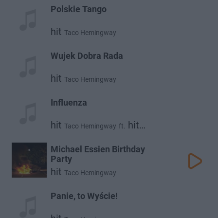
Polskie Tango
hit
Taco Hemingway
Wujek Dobra Rada
hit
Taco Hemingway
Influenza
hit
hit
Taco Hemingway
ft.
hit
Gruby Mielzky
Borucci
Michael Essien Birthday
Party
hit
Taco Hemingway
Panie, to Wyście!