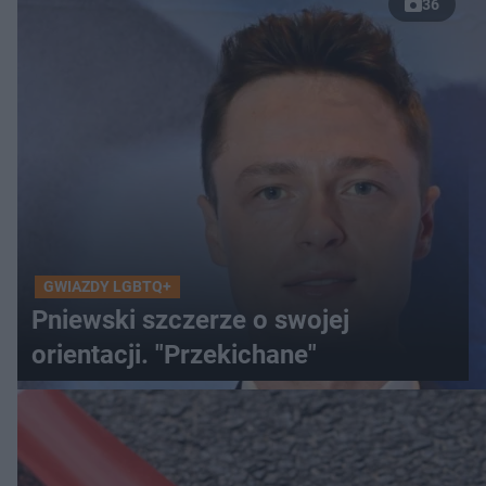
36
GWIAZDY LGBTQ+
Pniewski szczerze o swojej
orientacji. "Przekichane"