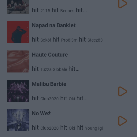
hit
hit
hit
2115
Bedoes
hit
Taco Hemingway
White 2115
Napad na Bankiet
hit
hit
hit
Sokół
Pro8l3m
Steez83
hit
Taco Hemingway
Haute Couture
hit
hit
Tuzza Globale
Taco Hemingway
Malibu Barbie
hit
hit
hit
Club2020
Oki
hit
Otsochodzi
Taco Hemingway
hit
hit
Young Leosia
Dwa Sławy
No Weź
hit
Gruby Mielzky
hit
hit
hit
Club2020
Oki
Young Igi
hit
hit
Taco Hemingway