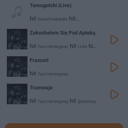
Tamagotchi (Live)
hit
hit
Dawid Podsiadło
Taco Hemingway
Zakochałem Się Pod Apteką
hit
hit
hit
Taco Hemingway
Livka
Rumak
Frascati
hit
Taco Hemingway
Tramwaje
hit
hit
Taco Hemingway
@atutowy
hit
Andrzej Zaucha