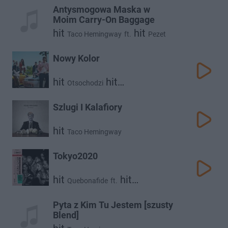
Antysmogowa Maska w
Moim Carry-On Baggage
hit
hit
Taco Hemingway
ft.
Pezet
Nowy Kolor
hit
hit
Otsochodzi
Taco Hemingway
Szlugi I Kalafiory
hit
Taco Hemingway
Tokyo2020
hit
hit
Quebonafide
ft.
Taco Hemingway
Pyta z Kim Tu Jestem [szusty
Blend]