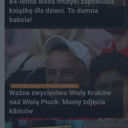
84-letnia ikona muzyki zapowiada
książkę dla dzieci. To dumna
babcia!
FOTORELACJA Z TRYBUN I BOISKA
Ważne zwycięstwo Wisły Kraków
nad Wisłą Płock. Mamy zdjęcia
kibiców