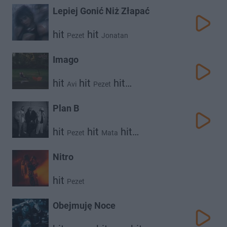
Lepiej Gonić Niż Złapać
hit
hit
Pezet
Jonatan
Imago
hit
hit
hit
Avi
Pezet
Jan-Rapowanie
Plan B
hit
hit
hit
Pezet
Mata
Kaz Bałagane
Nitro
hit
Pezet
Obejmuję Noce