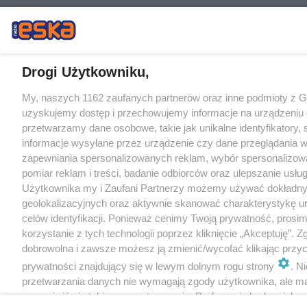
Drogi Użytkowniku,
My, naszych 1162 zaufanych partnerów oraz inne podmioty z 
uzyskujemy dostęp i przechowujemy informacje na urządzeniu 
przetwarzamy dane osobowe, takie jak unikalne identyfikatory,
informacje wysyłane przez urządzenie czy dane przeglądania w
zapewniania spersonalizowanych reklam, wybór spersonalizowa
pomiar reklam i treści, badanie odbiorców oraz ulepszanie usłu
Użytkownika my i Zaufani Partnerzy możemy używać dokładn
geolokalizacyjnych oraz aktywnie skanować charakterystykę u
celów identyfikacji. Ponieważ cenimy Twoją prywatność, prosi
korzystanie z tych technologii poprzez kliknięcie „Akceptuję”. Z
dobrowolna i zawsze możesz ją zmienić/wycofać klikając przyc
prywatności znajdujący się w lewym dolnym rogu strony
. N
przetwarzania danych nie wymagają zgody użytkownika, ale m
sprzeciwić się takiemu przetwarzaniu. Preferencje będą miały 