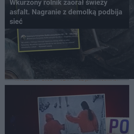
Wkurzony rolnik zaorał świeży
asfalt. Nagranie z demolką podbija
sieć
WIĘCEJ
LOKALNE
WARSZAWA
ŁÓDŹ
POZNAŃ
ŚLĄSK
TRÓJMIASTO
LUB