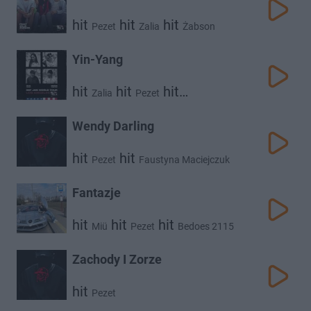
hit
hit
hit
Pezet
Zalia
Żabson
Yin-Yang
hit
hit
hit
Zalia
Pezet
Def Jam World Tour
Wendy Darling
hit
hit
Pezet
Faustyna Maciejczuk
hit
Favst
Fantazje
hit
hit
hit
Miü
Pezet
Bedoes 2115
Zachody I Zorze
hit
Pezet