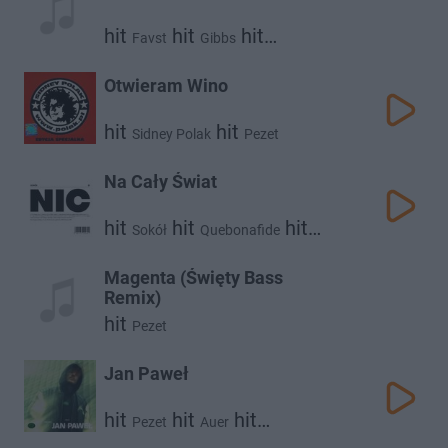
hit
hit
hit
Favst
Gibbs
hit
Krzysztof Zalewski
Pezet
Otwieram Wino
hit
hit
Sidney Polak
Pezet
Na Cały Świat
hit
hit
hit
Sokół
Quebonafide
Pezet
Magenta (Święty Bass
Remix)
hit
Pezet
Jan Paweł
hit
hit
hit
Pezet
Auer
Piotrek Lewandowski