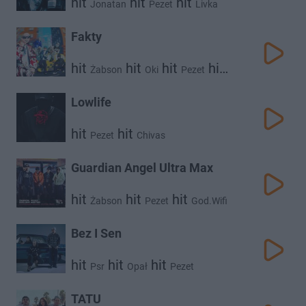
hit
hit
hit
Jonatan
Pezet
Livka
Fakty
hit
hit
hit
hit
Żabson
Oki
Pezet
hit
Młody West
God.Wifi
Lowlife
hit
hit
Pezet
Chivas
Guardian Angel Ultra Max
hit
hit
hit
Żabson
Pezet
God.Wifi
hit
Asster
Bez I Sen
hit
hit
hit
Psr
Opał
Pezet
TATU