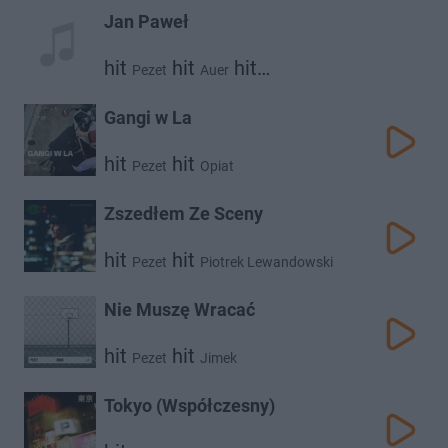
Jan Paweł
hit
hit
hit
Pezet
Auer
Piotrek Lewandowski
Gangi w La
hit
hit
Pezet
Opiat
Zszedłem Ze Sceny
hit
hit
Pezet
Piotrek Lewandowski
Nie Muszę Wracać
hit
hit
Pezet
Jimek
Tokyo (Współczesny)