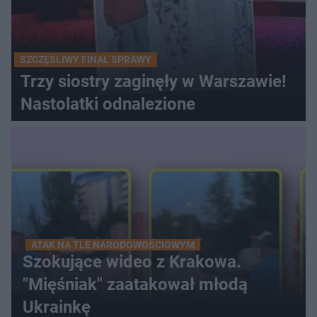
SZCZĘŚLIWY FINAŁ SPRAWY
Trzy siostry zaginęły w Warszawie!
Nastolatki odnalezione
ATAK NA TLE NARODOWOŚCIOWYM
Szokujące wideo z Krakowa.
"Mięśniak" zaatakował młodą
Ukrainkę