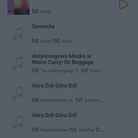
hit
Pezet
Seniorita
hit
hit
Pezet
Noon
Antysmogowa Maska w
Moim Carry-On Baggage
hit
hit
Taco Hemingway
ft.
Pezet
Góra Dół Góra Dół
hit
hit
Rasmentalism
ft.
Schafter
hit
Pezet
Góra Dół Góra Dół
hit
hit
hit
Rasmentalism
Schafter
Pezet