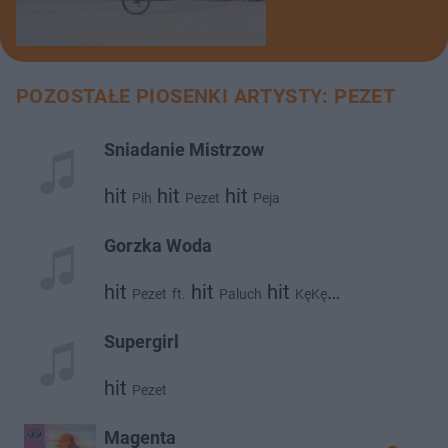
POZOSTAŁE PIOSENKI ARTYSTY: PEZET
Sniadanie Mistrzow
hit
hit
hit
Pih
Pezet
Peja
Gorzka Woda
hit
hit
hit
Pezet
ft.
Paluch
KęKę
hit
hit
Sokół
Ten Typ Mes
Supergirl
hit
Pezet
Magenta