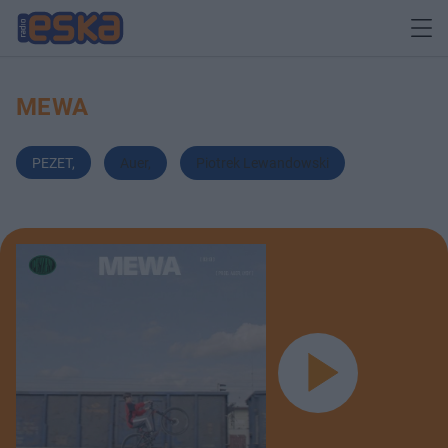
MEWA
PEZET
,
Auer
,
Piotrek Lewandowski