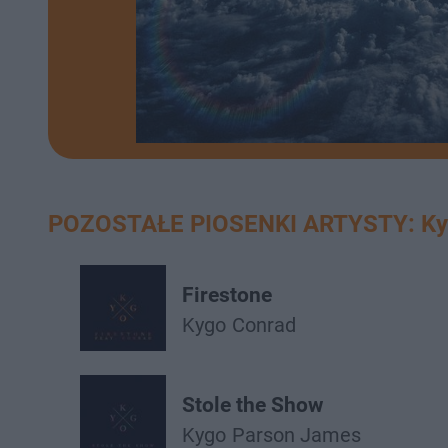
POZOSTAŁE PIOSENKI ARTYSTY: K
Firestone
Kygo
Conrad
Stole the Show
Kygo
Parson James