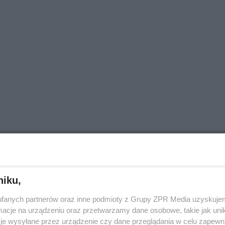
t
niku,
fanych partnerów oraz inne podmioty z Grupy ZPR Media uzyskujem
cje na urządzeniu oraz przetwarzamy dane osobowe, takie jak unika
je wysyłane przez urządzenie czy dane przeglądania w celu zapewn