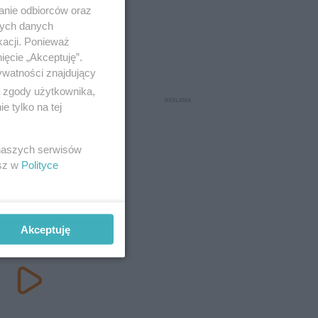
anie odbiorców oraz
nych danych
kacji. Ponieważ
ięcie „Akceptuję”.
ywatności znajdujący
ą zgody użytkownika,
 tylko na tej
 naszych serwisów
esz w
Polityce
Akceptuję