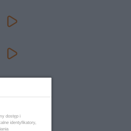
y dostęp i
lne identyfikatory,
iania