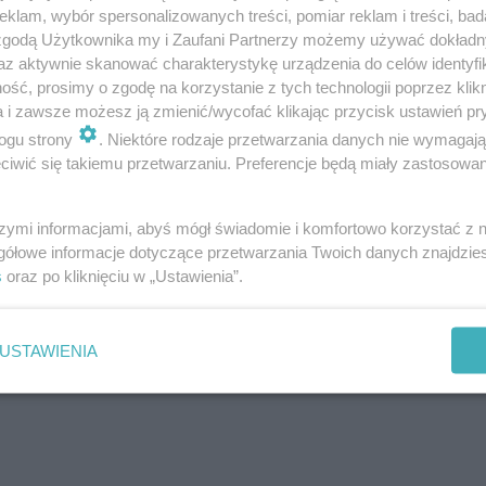
klam, wybór spersonalizowanych treści, pomiar reklam i treści, bad
 zgodą Użytkownika my i Zaufani Partnerzy możemy używać dokład
az aktywnie skanować charakterystykę urządzenia do celów identyfi
 Jackson
ść, prosimy o zgodę na korzystanie z tych technologii poprzez klikn
a i zawsze możesz ją zmienić/wycofać klikając przycisk ustawień pr
ogu strony
. Niektóre rodzaje przetwarzania danych nie wymagaj
iwić się takiemu przetwarzaniu. Preferencje będą miały zastosowanie
szymi informacjami, abyś mógł świadomie i komfortowo korzystać z
gółowe informacje dotyczące przetwarzania Twoich danych znajdzi
s
oraz po kliknięciu w „Ustawienia”.
USTAWIENIA