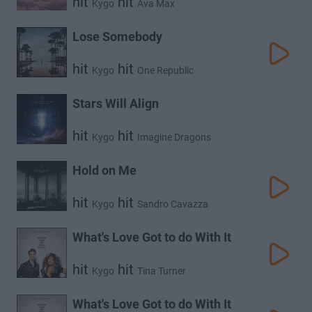
hit
hit
Kygo
Ava Max
Lose Somebody
hit
hit
Kygo
One Republic
Stars Will Align
hit
hit
Kygo
Imagine Dragons
Hold on Me
hit
hit
Kygo
Sandro Cavazza
What's Love Got to do With It
hit
hit
Kygo
Tina Turner
What's Love Got to do With It