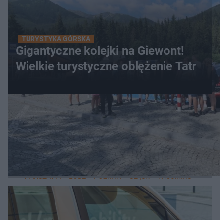
TURYSTYKA GÓRSKA
Gigantyczne kolejki na Giewont!
Wielkie turystyczne oblężenie Tatr
WIĘCEJ
LOKALNE
WARSZAWA
ŁÓDŹ
POZNAŃ
ŚLĄSK
TRÓJMIASTO
LUB