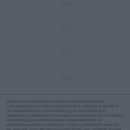
Żaden utwór zamieszczony w serwisie nie może być powielany i
rozpowszechniany lub dalej rozpowszechniany w jakikolwiek sposób (w
tym także elektroniczny lub mechaniczny) na jakimkolwiek polu
eksploatacji w jakiejkolwiek formie, włącznie z umieszczaniem w Internecie
bez pisemnej zgody właściciela praw. Jakiekolwiek użycie lub
wykorzystanie utworów w całości lub w części z naruszeniem prawa, tzn.
bez właściwej zgody, jest zabronione pod groźbą kary i może być ścigane