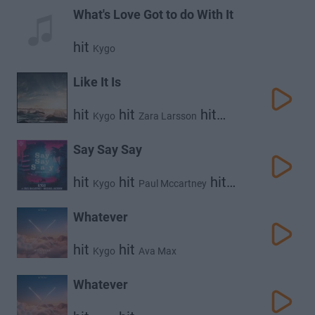
What's Love Got to do With It
hit
Kygo
Like It Is
hit
hit
hit
Kygo
Zara Larsson
Tyga
Say Say Say
hit
hit
hit
Kygo
Paul Mccartney
Michael Jackson
Whatever
hit
hit
Kygo
Ava Max
Whatever