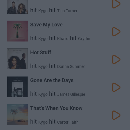
hit
hit
Kygo
Tina Turner
Save My Love
hit
hit
hit
Kygo
Khalid
Gryffin
Hot Stuff
hit
hit
Kygo
Donna Summer
Gone Are the Days
hit
hit
Kygo
James Gillespie
That's When You Know
hit
hit
Kygo
Carter Faith