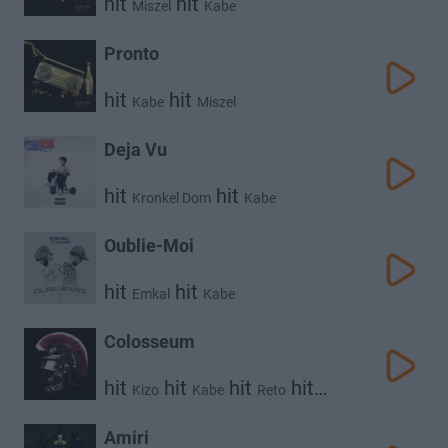
hit
hit
Miszel
Kabe
Pronto
hit
hit
Kabe
Miszel
Deja Vu
hit
hit
Kronkel Dom
Kabe
Oublie-Moi
hit
hit
Emkal
Kabe
Colosseum
hit
hit
hit
hit
Kizo
Kabe
Reto
hit
Gruby Mielzky
Borixon
Amiri