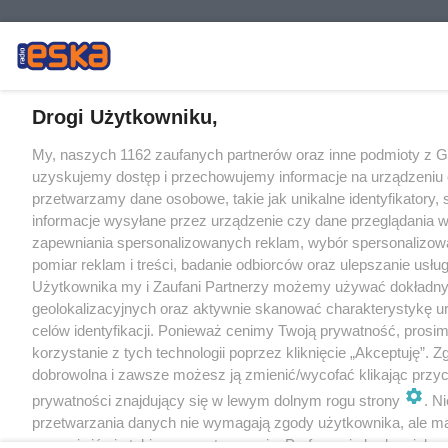
Drogi Użytkowniku,
My, naszych 1162 zaufanych partnerów oraz inne podmioty z 
uzyskujemy dostęp i przechowujemy informacje na urządzeniu 
przetwarzamy dane osobowe, takie jak unikalne identyfikatory,
informacje wysyłane przez urządzenie czy dane przeglądania w
zapewniania spersonalizowanych reklam, wybór spersonalizowa
pomiar reklam i treści, badanie odbiorców oraz ulepszanie usłu
Użytkownika my i Zaufani Partnerzy możemy używać dokładn
geolokalizacyjnych oraz aktywnie skanować charakterystykę u
celów identyfikacji. Ponieważ cenimy Twoją prywatność, prosi
korzystanie z tych technologii poprzez kliknięcie „Akceptuję”. Z
dobrowolna i zawsze możesz ją zmienić/wycofać klikając przyc
prywatności znajdujący się w lewym dolnym rogu strony
. N
przetwarzania danych nie wymagają zgody użytkownika, ale m
sprzeciwić się takiemu przetwarzaniu. Preferencje będą miały 