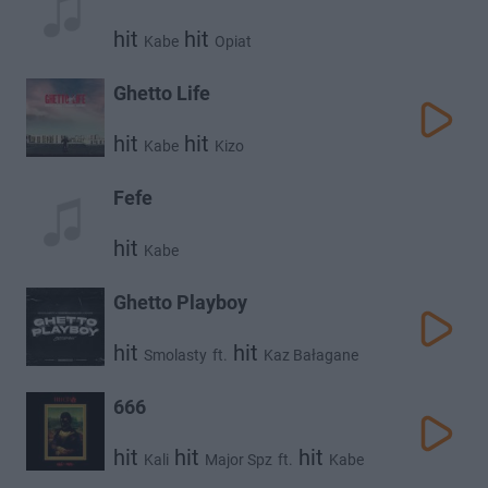
hit
hit
Kabe
Opiat
Ghetto Life
hit
hit
Kabe
Kizo
Fefe
hit
Kabe
Ghetto Playboy
hit
hit
Smolasty
ft.
Kaz Bałagane
hit
Kabe
666
hit
hit
hit
Kali
Major Spz
ft.
Kabe
hit
hit
Żabson
Sir Mich