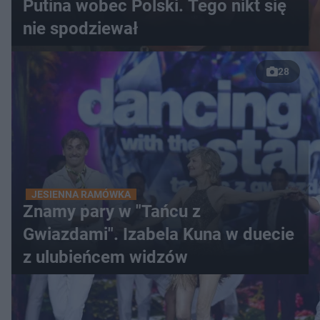
Putina wobec Polski. Tego nikt się
nie spodziewał
28
JESIENNA RAMÓWKA
Znamy pary w "Tańcu z
Gwiazdami". Izabela Kuna w duecie
z ulubieńcem widzów
WIĘCEJ