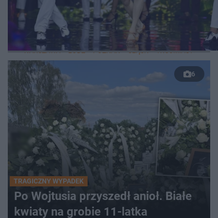
LOKALNE
WARSZAWA
ŁÓDŹ
POZNAŃ
ŚLĄSK
TRÓJMIASTO
LUB
6
TRAGICZNY WYPADEK
Po Wojtusia przyszedł anioł. Białe
kwiaty na grobie 11-latka