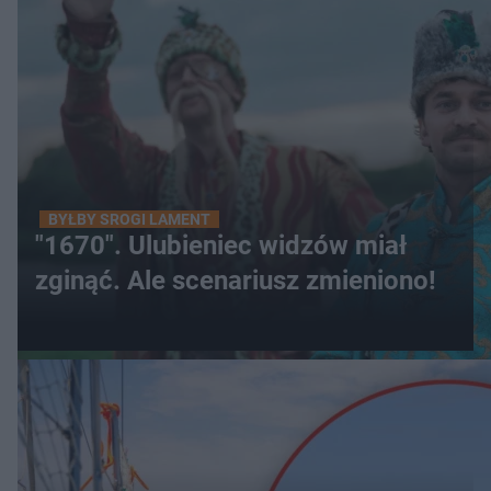
BYŁBY SROGI LAMENT
"1670". Ulubieniec widzów miał
zginąć. Ale scenariusz zmieniono!