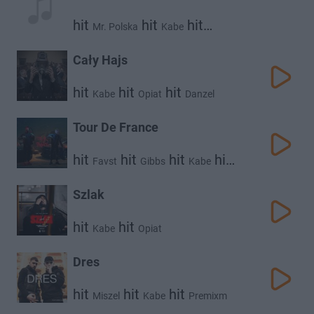
hit
hit
hit
Mr. Polska
Kabe
Abel De Jong
Cały Hajs
hit
hit
hit
Kabe
Opiat
Danzel
Tour De France
hit
hit
hit
hit
Favst
Gibbs
Kabe
Plk
Szlak
hit
hit
Kabe
Opiat
Dres
hit
hit
hit
Miszel
Kabe
Premixm