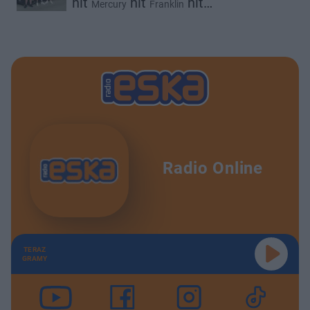
hit
hit
hit
Mercury
Franklin
hit
hit
Kronkel Dom
Kabe
Polskii
Radio Online
TERAZ
GRAMY