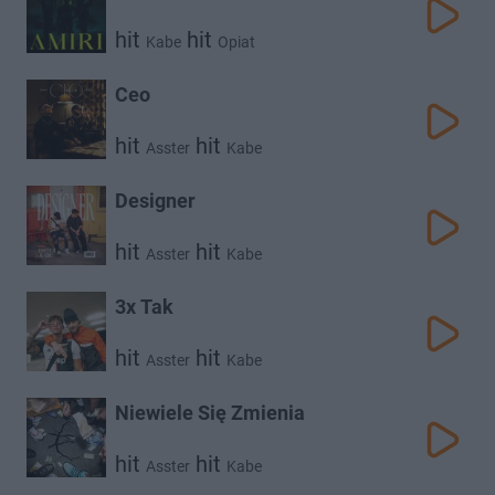
hit
hit
Kabe
Opiat
Ceo
hit
hit
Asster
Kabe
Designer
hit
hit
Asster
Kabe
3x Tak
hit
hit
Asster
Kabe
Niewiele Się Zmienia
hit
hit
Asster
Kabe