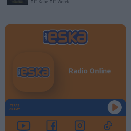
hit
hit
Kabe
Worek
Radio Online
TERAZ
GRAMY