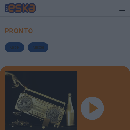
PRONTO
Kabe
,
Miszel