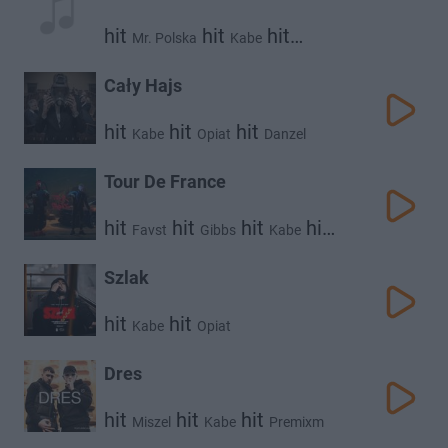
hit
hit
hit
Mr. Polska
Kabe
Abel De Jong
Cały Hajs
hit
hit
hit
Kabe
Opiat
Danzel
Tour De France
hit
hit
hit
hit
Favst
Gibbs
Kabe
Plk
Szlak
hit
hit
Kabe
Opiat
Dres
hit
hit
hit
Miszel
Kabe
Premixm