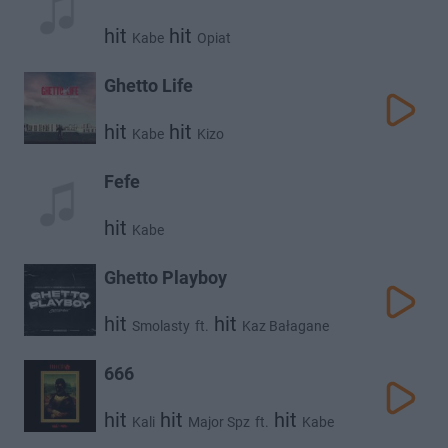
hit
hit
Kabe
Opiat
Ghetto Life
hit
hit
Kabe
Kizo
Fefe
hit
Kabe
Ghetto Playboy
hit
hit
Smolasty
ft.
Kaz Bałagane
hit
Kabe
666
hit
hit
hit
Kali
Major Spz
ft.
Kabe
hit
hit
Żabson
Sir Mich