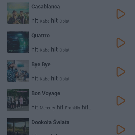
Casablanca
hit
hit
Kabe
Opiat
Quattro
hit
hit
Kabe
Opiat
Bye Bye
hit
hit
Kabe
Opiat
Bon Voyage
hit
hit
hit
Mercury
Franklin
hit
hit
Kronkel Dom
Kabe
Polskii
Dookoła Świata