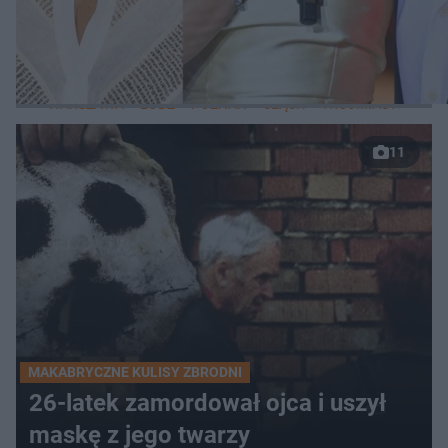
LOKALNE
WARSZAWA
ŁÓDŹ
POZNAŃ
ŚLĄSK
TRÓJMIASTO
LUB
11
MAKABRYCZNE KULISY ZBRODNI
26-latek zamordował ojca i uszył
maskę z jego twarzy