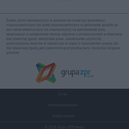
Żaden utwór zamieszczony w serwisie nie może być powielany i
rozpowszechniany lub dalej rozpowszechniany w jakikolwiek sposób (w
tym także elektroniczny lub mechaniczny) na jakimkolwiek polu
eksploatacji w jakiejkolwiek formie, włącznie z umieszczaniem w Internecie
bez pisemnej zgody właściciela praw. Jakiekolwiek użycie lub
wykorzystanie utworów w całości lub w części z naruszeniem prawa, tzn.
bez właściwej zgody, jest zabronione pod groźbą kary i może być ścigane
prawnie.
O nas
Informacje prawne
Nasze serwisy
© 2026 Grupa ZPR Media