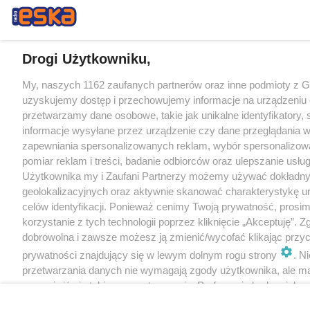
Drogi Użytkowniku,
My, naszych 1162 zaufanych partnerów oraz inne podmioty z 
uzyskujemy dostęp i przechowujemy informacje na urządzeniu 
przetwarzamy dane osobowe, takie jak unikalne identyfikatory,
informacje wysyłane przez urządzenie czy dane przeglądania w
zapewniania spersonalizowanych reklam, wybór spersonalizowa
pomiar reklam i treści, badanie odbiorców oraz ulepszanie usłu
Użytkownika my i Zaufani Partnerzy możemy używać dokładn
geolokalizacyjnych oraz aktywnie skanować charakterystykę u
celów identyfikacji. Ponieważ cenimy Twoją prywatność, prosi
korzystanie z tych technologii poprzez kliknięcie „Akceptuję”. Z
dobrowolna i zawsze możesz ją zmienić/wycofać klikając przyc
prywatności znajdujący się w lewym dolnym rogu strony
. N
przetwarzania danych nie wymagają zgody użytkownika, ale m
sprzeciwić się takiemu przetwarzaniu. Preferencje będą miały 
tylko na tej witrynie.