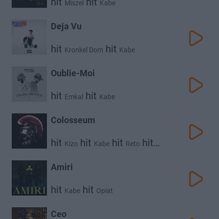
hit
hit
Miszel
Kabe
Deja Vu
hit
hit
Kronkel Dom
Kabe
Oublie-Moi
hit
hit
Emkal
Kabe
Colosseum
hit
hit
hit
hit
Kizo
Kabe
Reto
hit
Gruby Mielzky
Borixon
Amiri
hit
hit
Kabe
Opiat
Ceo