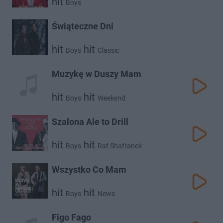
hit
Boys
Świąteczne Dni
hit
hit
Boys
Classic
Muzykę w Duszy Mam
hit
hit
Boys
Weekend
Szalona Ale to Drill
hit
hit
Boys
Raf Shafranek
Wszystko Co Mam
hit
hit
Boys
News
Figo Fago