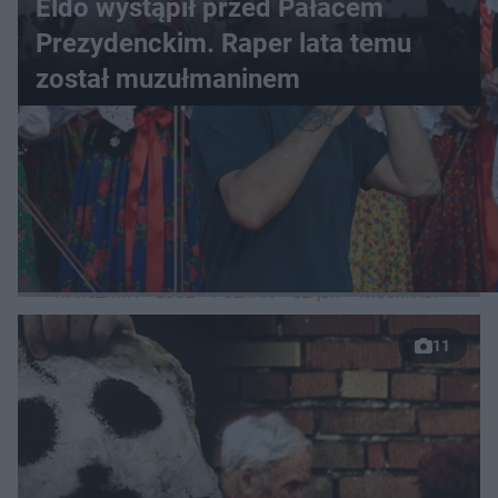
Eldo wystąpił przed Pałacem
Prezydenckim. Raper lata temu
został muzułmaninem
WIĘCEJ
LOKALNE
WARSZAWA
ŁÓDŹ
POZNAŃ
ŚLĄSK
TRÓJMIASTO
LUB
11