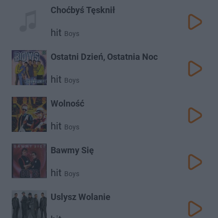
Choćbyś Tęsknił
hit
Boys
Ostatni Dzień, Ostatnia Noc
hit
Boys
Wolność
hit
Boys
Bawmy Się
hit
Boys
Uslysz Wolanie