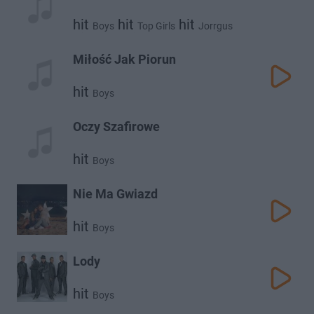
hit
hit
hit
Boys
Top Girls
Jorrgus
hit
hit
Extazy
Bajorek
Miłość Jak Piorun
hit
Boys
Oczy Szafirowe
hit
Boys
Nie Ma Gwiazd
hit
Boys
Lody
hit
Boys