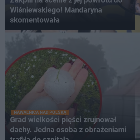
Zakpili na scenie z jej powrotu do
Wiśniewskiego! Mandaryna
skomentowała
NAWAŁNICA NAD POLSKĄ
Grad wielkości pięści zrujnował
dachy. Jedna osoba z obrażeniami
trafiła do szpitala