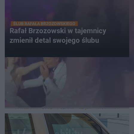
ŚLUB RAFAŁA BRZOZOWSKIEGO
Rafał Brzozowski w tajemnicy
zmienił detal swojego ślubu
WIĘCEJ
LOKALNE
WARSZAWA
ŁÓDŹ
POZNAŃ
ŚLĄSK
TRÓJMIASTO
LUB