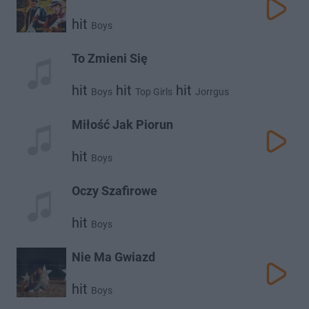
hit
Boys
To Zmieni Się
hit
hit
hit
Boys
Top Girls
Jorrgus
hit
hit
Extazy
Bajorek
Miłość Jak Piorun
hit
Boys
Oczy Szafirowe
hit
Boys
Nie Ma Gwiazd
hit
Boys