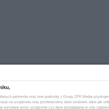
niku,
fanych partnerów oraz inne podmioty z Grupy ZPR Media uzyskujem
cje na urządzeniu oraz przetwarzamy dane osobowe, takie jak unika
je wysyłane przez urządzenie czy dane przeglądania w celu zapewn