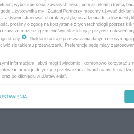
klam, wybór spersonalizowanych treści, pomiar reklam i treści, bad
 zgodą Użytkownika my i Zaufani Partnerzy możemy używać dokład
az aktywnie skanować charakterystykę urządzenia do celów identyfi
ść, prosimy o zgodę na korzystanie z tych technologii poprzez klikn
a i zawsze możesz ją zmienić/wycofać klikając przycisk ustawień pr
ogu strony
. Niektóre rodzaje przetwarzania danych nie wymagaj
iwić się takiemu przetwarzaniu. Preferencje będą miały zastosowanie
szymi informacjami, abyś mógł świadomie i komfortowo korzystać z
gółowe informacje dotyczące przetwarzania Twoich danych znajdzi
s
oraz po kliknięciu w „Ustawienia”.
USTAWIENIA