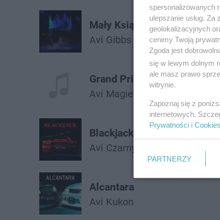
spersonalizowanych re
ulepszanie usług. Za
Mały Książę
geolokalizacyjnych or
Avi
Gibbs
cenimy Twoją prywatno
Zgoda jest dobrowoln
się w lewym dolnym r
ale masz prawo sprzec
Grand Prix
witrynie.
Avi
Magiera
Zapoznaj się z poniż
internetowych. Szcze
Prywatności
i
Cookie
Blackjack
Avi
Czarny Hifi
PARTNERZY
Alcantara
Avi
Kukon