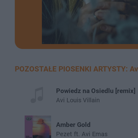
POZOSTAŁE PIOSENKI ARTYSTY: Av
Powiedz na Osiedlu [remix]
Avi
Louis Villain
Amber Gold
Pezet
ft.
Avi
Emas