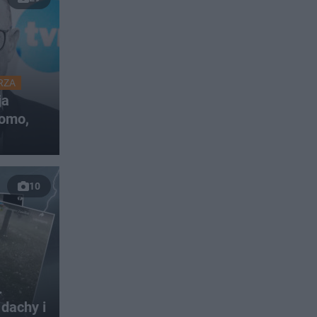
RZA
ja
omo,
10
.
dachy i