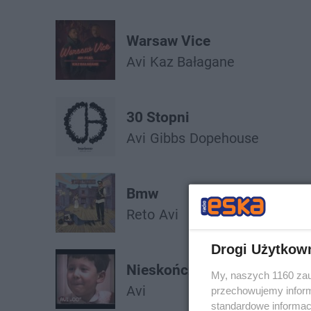
Warsaw Vice
Avi
Kaz Bałagane
30 Stopni
Avi
Gibbs
Dopehouse
Bmw
Reto
Avi
Drogi Użytkow
Nieskończoność
My, naszych 1160 zau
Avi
przechowujemy informa
standardowe informac