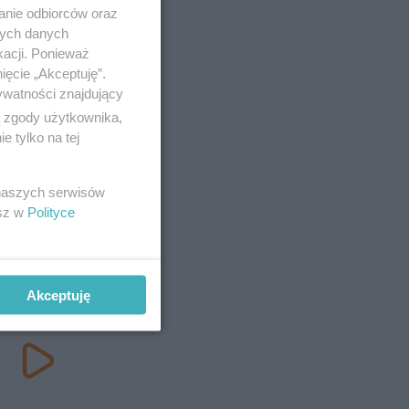
anie odbiorców oraz
nych danych
kacji. Ponieważ
ięcie „Akceptuję”.
ywatności znajdujący
ą zgody użytkownika,
 tylko na tej
 naszych serwisów
esz w
Polityce
Akceptuję