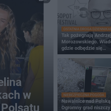
OSTATNIA DROGA DZIENNIKA
Tak pożegnają Andrze
Morozowskiego. Wiad
gdzie odbędzie się
uroczystość
lina
kach w
NIEBEZPIECZNA POGODA
Nawałnice nad Polską
 Polsatu
Ogromny grad niszczy 