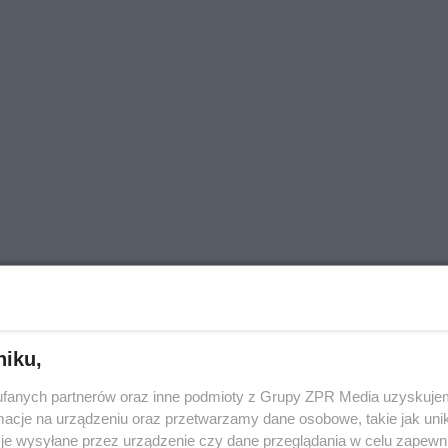
niku,
fanych partnerów oraz inne podmioty z Grupy ZPR Media uzyskujem
cje na urządzeniu oraz przetwarzamy dane osobowe, takie jak unika
je wysyłane przez urządzenie czy dane przeglądania w celu zapewn