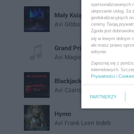
spersonalizowanych re
ulepszanie usług. Za
Mały Książę
geolokalizacyjnych or
Avi
Gibbs
cenimy Twoją prywatno
Zgoda jest dobrowoln
się w lewym dolnym r
ale masz prawo sprzec
Grand Prix
witrynie.
Avi
Magiera
Zapoznaj się z poniż
internetowych. Szcze
Prywatności
i
Cookie
Blackjack
Avi
Czarny Hifi
PARTNERZY
Hymn
Avi
Frank Leen
Indeb