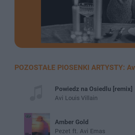
POZOSTAŁE PIOSENKI ARTYSTY: Av
Powiedz na Osiedlu [remix]
Avi
Louis Villain
Amber Gold
Pezet
ft.
Avi
Emas