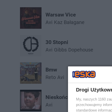
Warsaw Vice
Avi
Kaz Bałagane
30 Stopni
Avi
Gibbs
Dopehouse
Bmw
Reto
Avi
Drogi Użytkow
Nieskończoność
My, naszych 1160 zau
Avi
przechowujemy informa
standardowe informac