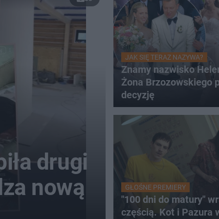
JAK SIĘ TERAZ NAZYWA?
Znamy nazwisko Hele
Żona Brzozowskiego p
decyzję
iła drugi
dza nową
GŁOŚNE PREMIERY
"100 dni do matury" wr
częścią. Kot i Pazura 