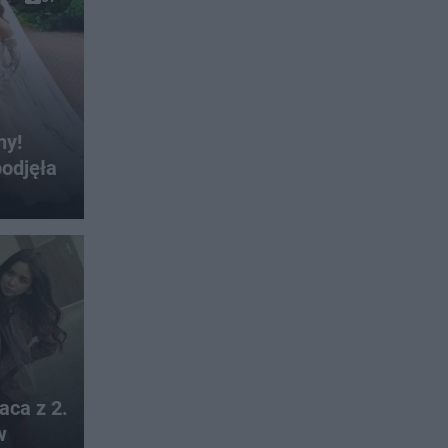
ny!
odjęła
aca z 2.
w