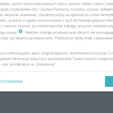
klam, wybór spersonalizowanych treści, pomiar reklam i treści, bad
 zgodą Użytkownika my i Zaufani Partnerzy możemy używać dokład
az aktywnie skanować charakterystykę urządzenia do celów identyfi
ść, prosimy o zgodę na korzystanie z tych technologii poprzez klikn
a i zawsze możesz ją zmienić/wycofać klikając przycisk ustawień pr
ogu strony
. Niektóre rodzaje przetwarzania danych nie wymagaj
iwić się takiemu przetwarzaniu. Preferencje będą miały zastosowanie
szymi informacjami, abyś mógł świadomie i komfortowo korzystać z
gółowe informacje dotyczące przetwarzania Twoich danych znajdzi
s
oraz po kliknięciu w „Ustawienia”.
USTAWIENIA