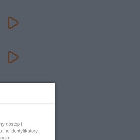
y dostęp i
lne identyfikatory,
iania