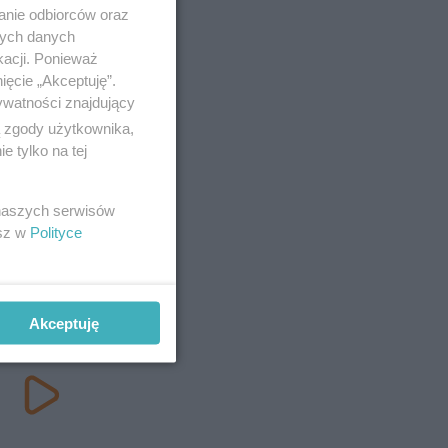
anie odbiorców oraz
nych danych
kacji. Ponieważ
ięcie „Akceptuję”.
ywatności znajdujący
ą zgody użytkownika,
 tylko na tej
 naszych serwisów
esz w
Polityce
Akceptuję