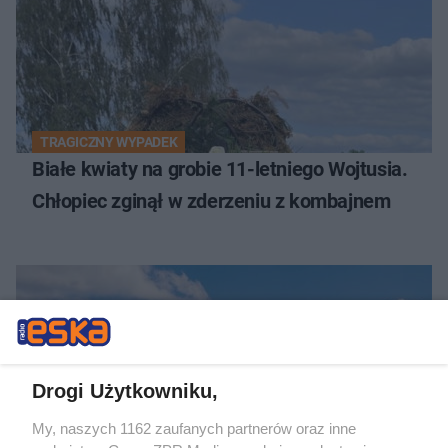
TRAGICZNY WYPADEK
Białe kwiaty na grobie 11-letniego Wojtusia.
Chłopiec zginął w zderzeniu z kombajnem
Drogi Użytkowniku,
My, naszych 1162 zaufanych partnerów oraz inne