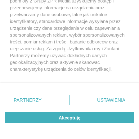
podmioty z Grupy ZPR Media uzyskujemy dostęp i
WAKACJE 2026
przechowujemy informacje na urządzeniu oraz
Zapomnij o Sielpi! Ten zalew jest najmniejszy
przetwarzamy dane osobowe, takie jak unikalne
identyfikatory, standardowe informacje wysyłane przez
w Świętokrzyskiem, kameralny i bez tłumów
urządzenie czy dane przeglądania w celu zapewniania
spersonalizowanych reklam, wybór spersonalizowanych
treści, pomiar reklam i treści, badanie odbiorców oraz
NAJNOWSZE NEWSY:
ulepszanie usług. Za zgodą Użytkownika my i Zaufani
Partnerzy możemy używać dokładnych danych
geolokalizacyjnych oraz aktywnie skanować
charakterystykę urządzenia do celów identyfikacji.
Ponieważ cenimy Twoją prywatność, prosimy o zgodę na
korzystanie z tych technologii poprzez kliknięcie
„Akceptuję”. Zgoda jest dobrowolna i zawsze możesz ją
zmienić/wycofać klikając przycisk ustawień prywatności
PARTNERZY
USTAWIENIA
znajdujący się w lewym dolnym rogu strony
. Niektóre
rodzaje przetwarzania danych nie wymagają zgody
Akceptuję
użytkownika, ale masz prawo sprzeciwić się takiemu
przetwarzaniu. Preferencje będą miały zastosowanie tylko
TENIS
na tej witrynie.