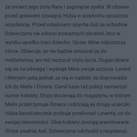
za śmierć jego żony Rany i zaginięcie synka. W obawie
przed gniewem szwagra, Hülya w popłochu opuszcza
rezydencję. Przed odejściem spycha Asli ze schodów.
Dziewczyna nie odnosi poważnych obrażeń, lecz w
wyniku upadku traci dziecko. Ojciec Mine odpuszcza
córce. Obiecuje, że nie będzie zmuszał jej do
małżeństwa, ani też narzucał stylu życia. Dogan zbiera
się na na odwagę i wyznaje Mine swoje uczucia. Levent
i Meryem jadą jednak za nią w nadziei, że doprowadzi
ich do Melis i Ömera. Cemil każe też policji namierzyć
numer kobiety. Ekipy docierają do magazynu, w którym
Melis przetrzymuje Ömera i odcinają jej drogę ucieczki.
Hülya bezskutecznie próbuje przekonać Leventa, co do
swojej niewinności. Obie kobiety zostają aresztowane.
Ülviye zwalnia Asli. Dziewczyna odchodzi z rezydencji.