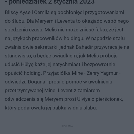
- poniedziałek 2 stycznia 2023
Bliscy Ayse i Cemila są pochłonięci przygotowaniami
do ślubu. Dla Meryem i Leventa to okazjado wspólnego
spędzenia czasu. Melis nie może znieść faktu, że jest
na językach pracowników holdingu. W napadzie szału
zwalnia dwie sekretarki, jednak Bahadir przywraca je na
stanowisko, a będąc świadkiem, jak Melis próbuje
udusić Hülyę każe jej natychmiast i bezpowrotnie
opuścić holding. Przyjaciółka Mine - Zehry Yagmur -
odwiedza Dogana i prosi o pomoc w uwolnieniu
przetrzymywanej Mine. Levent z zamiarem
oświadczenia się Meryem prosi Ulviye o pierścionek,
który podarowała jej babka w dniu ślubu.