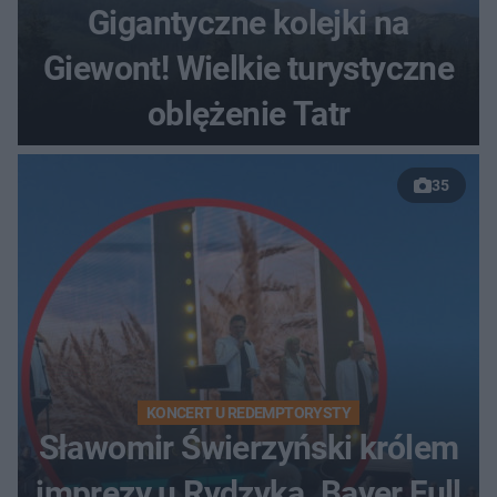
Gigantyczne kolejki na
Giewont! Wielkie turystyczne
oblężenie Tatr
35
KONCERT U REDEMPTORYSTY
Sławomir Świerzyński królem
imprezy u Rydzyka. Bayer Full