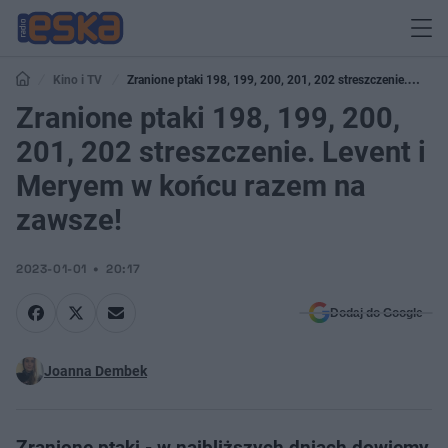
Kino i TV
Zranione ptaki 198, 199, 200, 201, 202 streszczenie.
Levent i Meryem w końcu razem na zawsze!
Zranione ptaki 198, 199, 200,
201, 202 streszczenie. Levent i
Meryem w końcu razem na
zawsze!
2023-01-01
20:17
Dodaj do Google
Joanna Dembek
Zranione ptaki - w najbliższych dniach dowiemy