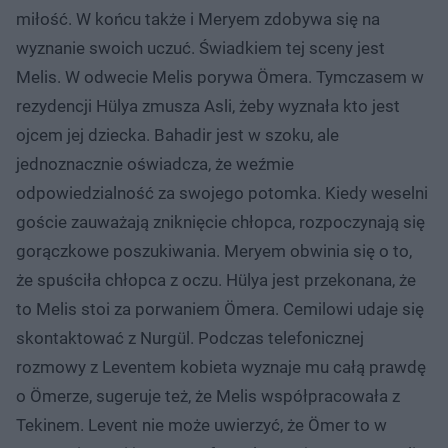
miłość. W końcu także i Meryem zdobywa się na
wyznanie swoich uczuć. Świadkiem tej sceny jest
Melis. W odwecie Melis porywa Ömera. Tymczasem w
rezydencji Hülya zmusza Asli, żeby wyznała kto jest
ojcem jej dziecka. Bahadir jest w szoku, ale
jednoznacznie oświadcza, że weźmie
odpowiedzialność za swojego potomka. Kiedy weselni
goście zauważają zniknięcie chłopca, rozpoczynają się
gorączkowe poszukiwania. Meryem obwinia się o to,
że spuściła chłopca z oczu. Hülya jest przekonana, że
to Melis stoi za porwaniem Ömera. Cemilowi udaje się
skontaktować z Nurgül. Podczas telefonicznej
rozmowy z Leventem kobieta wyznaje mu całą prawdę
o Ömerze, sugeruje też, że Melis współpracowała z
Tekinem. Levent nie może uwierzyć, że Ömer to w