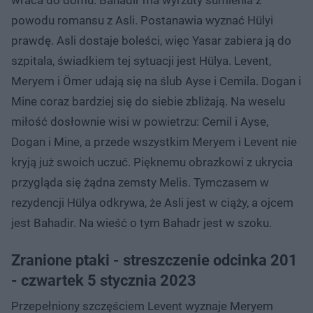
wraca do domu. Bahadir ma wyrzuty sumienia z
powodu romansu z Asli. Postanawia wyznać Hülyi
prawdę. Asli dostaje boleści, więc Yasar zabiera ją do
szpitala, świadkiem tej sytuacji jest Hülya. Levent,
Meryem i Ömer udają się na ślub Ayse i Cemila. Dogan i
Mine coraz bardziej się do siebie zbliżają. Na weselu
miłość dosłownie wisi w powietrzu: Cemil i Ayse,
Dogan i Mine, a przede wszystkim Meryem i Levent nie
kryją już swoich uczuć. Pięknemu obrazkowi z ukrycia
przygląda się żądna zemsty Melis. Tymczasem w
rezydencji Hülya odkrywa, że Asli jest w ciąży, a ojcem
jest Bahadir. Na wieść o tym Bahadr jest w szoku.
Zranione ptaki - streszczenie odcinka 201
- czwartek 5 stycznia 2023
Przepełniony szczęściem Levent wyznaje Meryem