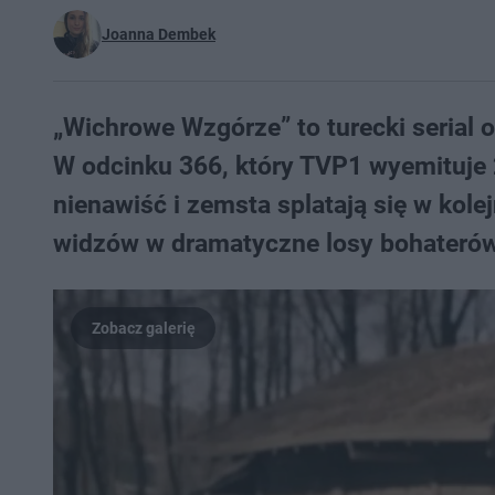
Joanna Dembek
„Wichrowe Wzgórze” to turecki serial 
W odcinku 366, który TVP1 wyemituje 2
nienawiść i zemsta splatają się w kol
widzów w dramatyczne losy bohaterów