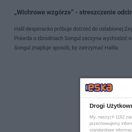
„Wichrowe wzgórze” - streszczenie odci
Halil desperacko próbuje dotrzeć do osłabionej Z
Prawda o zbrodniach Songul zaczyna wychodzić n
Songul znajduje sposób, by zatrzymać Halila.
Drogi Użytkow
My, naszych 1162 zau
przechowujemy informa
standardowe informac