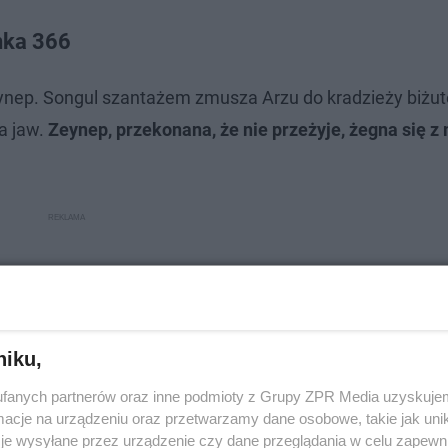
nka 366
eynep. Songul szantażem zmusza Arzu do kradzieży biżute
a jaw.
Zeynep, przekonana, że nie przeżyje, żegna się 
niku,
fanych partnerów oraz inne podmioty z Grupy ZPR Media uzyskujem
cje na urządzeniu oraz przetwarzamy dane osobowe, takie jak unika
je wysyłane przez urządzenie czy dane przeglądania w celu zapewn