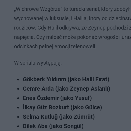
„Wichrowe Wzgórze” to turecki serial, który zdoby
wychowanej w luksusie, i Halila, który od dzieciń
rodziców. Gdy Halil odkrywa, że Zeynep pochodzi z r
napięcia. Czy miłość może pokonać wrogość i ura
odcinkach pełnej emocji telenoweli.
W serialu występują:
Gökberk Yıldırım (jako Halil Fırat)
Cemre Arda (jako Zeynep Aslanlı)
Enes Özdemir (jako Yusuf)
İlkay Güz Bozkurt (jako Gülce)
Selma Kutluğ (jako Zümrüt)
Dilek Aba (jako Songül)