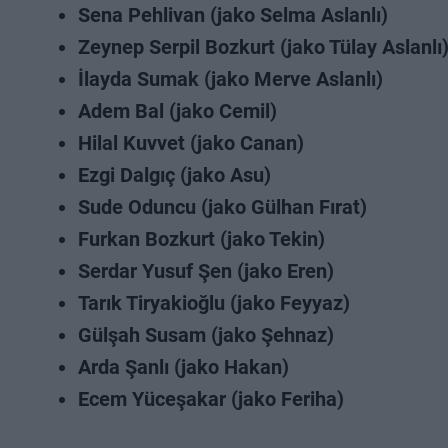
Sena Pehlivan (jako Selma Aslanlı)
Zeynep Serpil Bozkurt (jako Tülay Aslanlı
İlayda Sumak (jako Merve Aslanlı)
Adem Bal (jako Cemil)
Hilal Kuvvet (jako Canan)
Ezgi Dalgıç (jako Asu)
Sude Oduncu (jako Gülhan Fırat)
Furkan Bozkurt (jako Tekin)
Serdar Yusuf Şen (jako Eren)
Tarık Tiryakioğlu (jako Feyyaz)
Gülşah Susam (jako Şehnaz)
Arda Şanlı (jako Hakan)
Ecem Yüceşakar (jako Feriha)