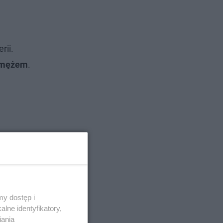
rii.
z mężem
.
y dostęp i
lne identyfikatory,
iania