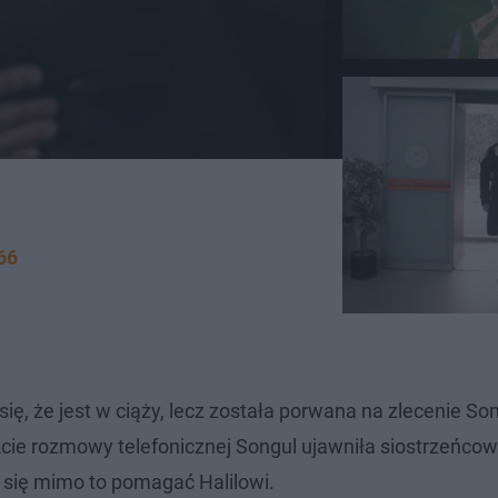
66
ię, że jest w ciąży, lecz została porwana na zlecenie So
kcie rozmowy telefonicznej Songul ujawniła siostrzeńcow
 się mimo to pomagać Halilowi.