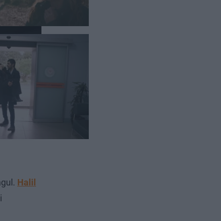
ngul.
Halil
i