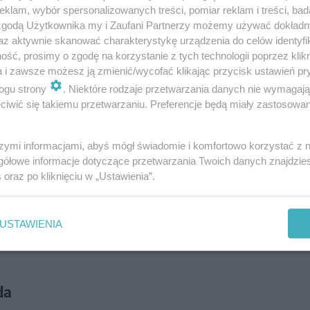
klam, wybór spersonalizowanych treści, pomiar reklam i treści, bad
 zgodą Użytkownika my i Zaufani Partnerzy możemy używać dokład
az aktywnie skanować charakterystykę urządzenia do celów identyfi
ść, prosimy o zgodę na korzystanie z tych technologii poprzez klikn
MWANIE ROKU
a i zawsze możesz ją zmienić/wycofać klikając przycisk ustawień pr
ogu strony
. Niektóre rodzaje przetwarzania danych nie wymagaj
iwić się takiemu przetwarzaniu. Preferencje będą miały zastosowanie
dać?
szymi informacjami, abyś mógł świadomie i komfortowo korzystać z
edziałku do piątku o godzinie
14:00 na antenie TVP1
. Ko
gółowe informacje dotyczące przetwarzania Twoich danych znajdzi
2026
. Jeśli jednak nie możecie zasiąść przed telewizore
s
oraz po kliknięciu w „Ustawienia”.
ce epizody można oglądać online w serwisie
TVP VOD
.
USTAWIENIA
alu "Wichrowe wzgórze". Piękna aktorka dostała rolę
da