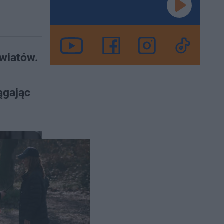
światów.
ągając