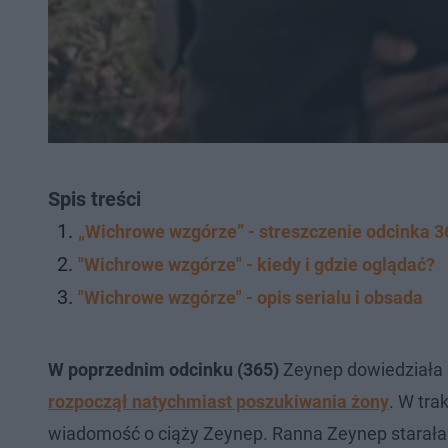
Spis treści
„Wichrowe wzgórze” - streszczenie odcinka 3
"Wichrowe wzgórze" - kiedy i gdzie oglądać?
"Wichrowe wzgórze" - opis serialu i obsada
W poprzednim odcinku (365)
Zeynep dowiedziała s
rozpoczął natychmiast poszukiwania żony
. W tra
wiadomość o ciąży Zeynep. Ranna Zeynep starała