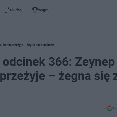
Słuchaj
Wygraj
że nie przeżyje – żegna się z Halilem!
 odcinek 366: Zeynep
przeżyje – żegna się 
Do