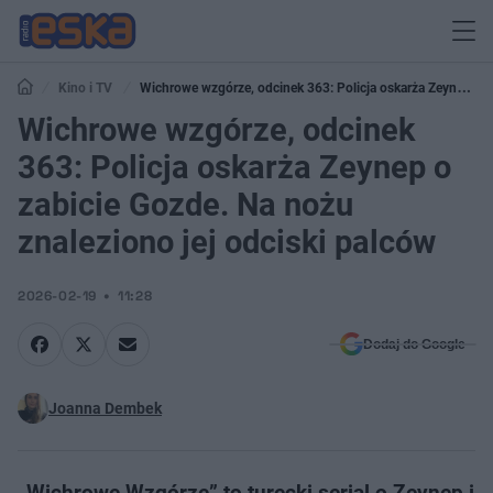
Kino i TV
Wichrowe wzgórze, odcinek 363: Policja oskarża Zeynep o
zabicie Gozde. Na nożu znaleziono jej odciski palców
Wichrowe wzgórze, odcinek
363: Policja oskarża Zeynep o
zabicie Gozde. Na nożu
znaleziono jej odciski palców
2026-02-19
11:28
Dodaj do Google
Joanna Dembek
„Wichrowe Wzgórze” to turecki serial o Zeynep i