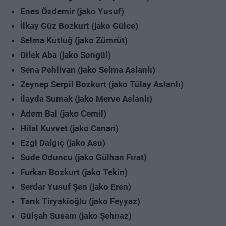
Enes Özdemir (jako Yusuf)
İlkay Güz Bozkurt (jako Gülce)
Selma Kutluğ (jako Zümrüt)
Dilek Aba (jako Songül)
Sena Pehlivan (jako Selma Aslanlı)
Zeynep Serpil Bozkurt (jako Tülay Aslanlı)
İlayda Sumak (jako Merve Aslanlı)
Adem Bal (jako Cemil)
Hilal Kuvvet (jako Canan)
Ezgi Dalgıç (jako Asu)
Sude Oduncu (jako Gülhan Fırat)
Furkan Bozkurt (jako Tekin)
Serdar Yusuf Şen (jako Eren)
Tarık Tiryakioğlu (jako Feyyaz)
Gülşah Susam (jako Şehnaz)