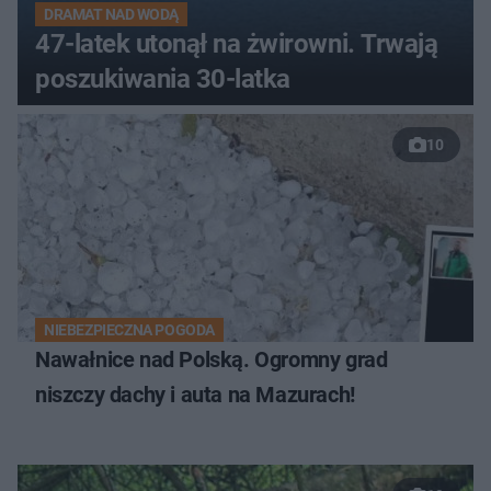
DRAMAT NAD WODĄ
47-latek utonął na żwirowni. Trwają
poszukiwania 30-latka
10
NIEBEZPIECZNA POGODA
Nawałnice nad Polską. Ogromny grad
niszczy dachy i auta na Mazurach!