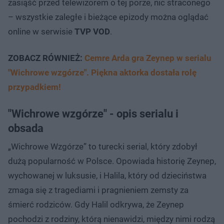
zasiąść przed telewizorem o tej porze, nic straconego
– wszystkie zaległe i bieżące epizody można oglądać
online w serwisie
TVP VOD
.
ZOBACZ RÓWNIEŻ:
Cemre Arda gra Zeynep w serialu
"Wichrowe wzgórze". Piękna aktorka dostała rolę
przypadkiem!
"Wichrowe wzgórze" - opis serialu i
obsada
„Wichrowe Wzgórze” to turecki serial, który zdobył
dużą popularność w Polsce. Opowiada historię Zeynep,
wychowanej w luksusie, i Halila, który od dzieciństwa
zmaga się z tragediami i pragnieniem zemsty za
śmierć rodziców. Gdy Halil odkrywa, że Zeynep
pochodzi z rodziny, którą nienawidzi, między nimi rodzą