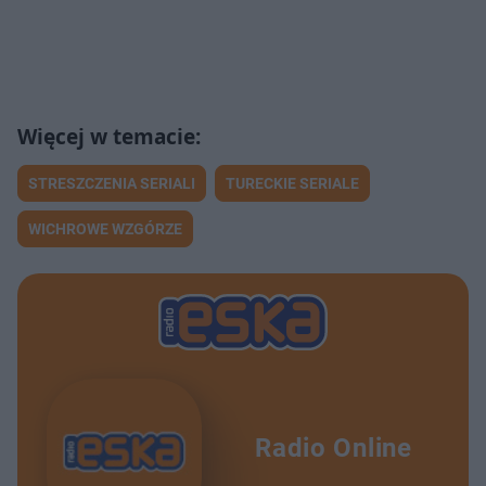
STRESZCZENIA SERIALI
TURECKIE SERIALE
WICHROWE WZGÓRZE
Radio Online