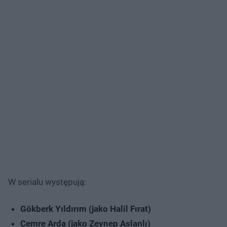
W serialu występują:
Gökberk Yıldırım (jako Halil Fırat)
Cemre Arda (jako Zeynep Aslanlı)