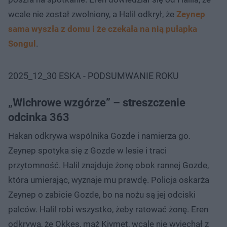
wcale nie został zwolniony, a Halil odkrył, że
Zeynep
sama wyszła z domu i że czekała na nią pułapka
Songul
.
2025_12_30 ESKA - PODSUMWANIE ROKU
„Wichrowe wzgórze” – streszczenie
odcinka 363
Hakan odkrywa wspólnika Gozde i namierza go.
Zeynep spotyka się z Gozde w lesie i traci
przytomność. Halil znajduje żonę obok rannej Gozde,
która umierając, wyznaje mu prawdę. Policja oskarża
Zeynep o zabicie Gozde, bo na nożu są jej odciski
palców. Halil robi wszystko, żeby ratować żonę. Eren
odkrywa, że Okkes, mąż Kiymet, wcale nie wyjechał z