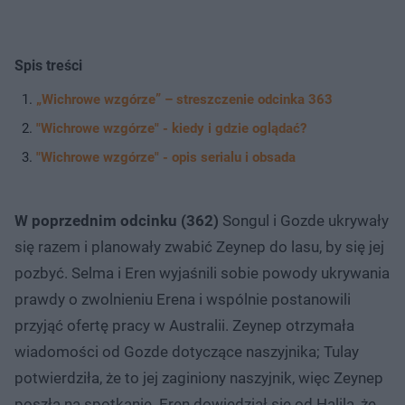
Spis treści
„Wichrowe wzgórze” – streszczenie odcinka 363
"Wichrowe wzgórze" - kiedy i gdzie oglądać?
"Wichrowe wzgórze" - opis serialu i obsada
W poprzednim odcinku (362)
Songul i Gozde ukrywały
się razem i planowały zwabić Zeynep do lasu, by się jej
pozbyć. Selma i Eren wyjaśnili sobie powody ukrywania
prawdy o zwolnieniu Erena i wspólnie postanowili
przyjąć ofertę pracy w Australii. Zeynep otrzymała
wiadomości od Gozde dotyczące naszyjnika; Tulay
potwierdziła, że to jej zaginiony naszyjnik, więc Zeynep
poszła na spotkanie. Eren dowiedział się od Halila, że