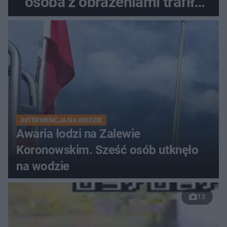
osoba z obrażeniami trafiła
do szpitala
INTERWENCJA NA WODZIE
Awaria łodzi na Zalewie
Koronowskim. Sześć osób utknęło
na wodzie
13