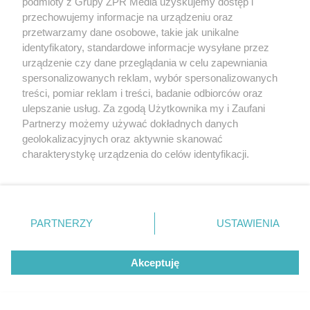
podmioty z Grupy ZPR Media uzyskujemy dostęp i
przechowujemy informacje na urządzeniu oraz
przetwarzamy dane osobowe, takie jak unikalne
identyfikatory, standardowe informacje wysyłane przez
urządzenie czy dane przeglądania w celu zapewniania
spersonalizowanych reklam, wybór spersonalizowanych
treści, pomiar reklam i treści, badanie odbiorców oraz
ulepszanie usług. Za zgodą Użytkownika my i Zaufani
Partnerzy możemy używać dokładnych danych
geolokalizacyjnych oraz aktywnie skanować
charakterystykę urządzenia do celów identyfikacji.
Ponieważ cenimy Twoją prywatność, prosimy o zgodę na
Żaden utwór zamieszczony w serwisie nie może być powielany i
rozpowszechniany lub dalej rozpowszechniany w jakikolwiek sposób (w
korzystanie z tych technologii poprzez kliknięcie
tym także elektroniczny lub mechaniczny) na jakimkolwiek polu
„Akceptuję”. Zgoda jest dobrowolna i zawsze możesz ją
eksploatacji w jakiejkolwiek formie, włącznie z umieszczaniem w
Internecie bez pisemnej zgody właściciela praw. Jakiekolwiek użycie lub
zmienić/wycofać klikając przycisk ustawień prywatności
PARTNERZY
USTAWIENIA
wykorzystanie utworów w całości lub w części z naruszeniem prawa,
znajdujący się w lewym dolnym rogu strony
. Niektóre
tzn. bez właściwej zgody, jest zabronione pod groźbą kary i może być
ścigane prawnie.
rodzaje przetwarzania danych nie wymagają zgody
Akceptuję
użytkownika, ale masz prawo sprzeciwić się takiemu
przetwarzaniu. Preferencje będą miały zastosowanie tylko
na tej witrynie.