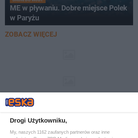
ME w pływaniu. Dobre miejsce Polek
w Paryżu
ZOBACZ WIĘCEJ
Drogi Użytkowniku,
My, naszych 1162 zaufanych partnerów oraz inne