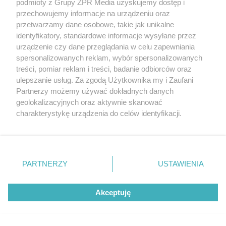
podmioty z Grupy ZPR Media uzyskujemy dostęp i
rozpowszechniany lub dalej rozpowszechniany w jakikolwiek sposób (w
przechowujemy informacje na urządzeniu oraz
tym także elektroniczny lub mechaniczny) na jakimkolwiek polu
eksploatacji w jakiejkolwiek formie, włącznie z umieszczaniem w
przetwarzamy dane osobowe, takie jak unikalne
Internecie bez pisemnej zgody właściciela praw. Jakiekolwiek użycie lub
identyfikatory, standardowe informacje wysyłane przez
wykorzystanie utworów w całości lub w części z naruszeniem prawa,
tzn. bez właściwej zgody, jest zabronione pod groźbą kary i może być
urządzenie czy dane przeglądania w celu zapewniania
ścigane prawnie.
spersonalizowanych reklam, wybór spersonalizowanych
treści, pomiar reklam i treści, badanie odbiorców oraz
ulepszanie usług. Za zgodą Użytkownika my i Zaufani
Partnerzy możemy używać dokładnych danych
geolokalizacyjnych oraz aktywnie skanować
charakterystykę urządzenia do celów identyfikacji.
Ponieważ cenimy Twoją prywatność, prosimy o zgodę na
O nas
korzystanie z tych technologii poprzez kliknięcie
Informacje prawne
„Akceptuję”. Zgoda jest dobrowolna i zawsze możesz ją
zmienić/wycofać klikając przycisk ustawień prywatności
PARTNERZY
USTAWIENIA
Nasze serwisy
znajdujący się w lewym dolnym rogu strony
. Niektóre
rodzaje przetwarzania danych nie wymagają zgody
© 2026 Grupa ZPR Media
Akceptuję
użytkownika, ale masz prawo sprzeciwić się takiemu
przetwarzaniu. Preferencje będą miały zastosowanie tylko
na tej witrynie.