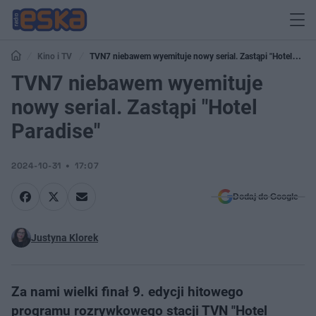
Kino i TV
TVN7 niebawem wyemituje nowy serial. Zastąpi "Hotel
Paradise"
TVN7 niebawem wyemituje
nowy serial. Zastąpi "Hotel
Paradise"
2024-10-31
17:07
Dodaj do Google
Justyna Klorek
Za nami wielki finał 9. edycji hitowego
programu rozrywkowego stacji TVN "Hotel