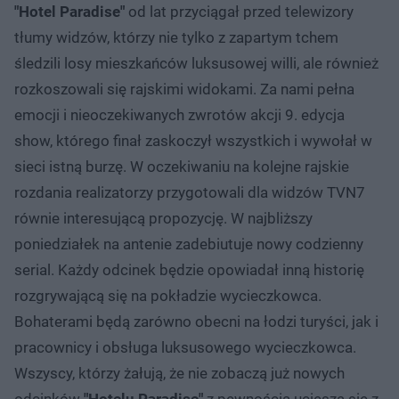
"Hotel Paradise"
od lat przyciągał przed telewizory
tłumy widzów, którzy nie tylko z zapartym tchem
śledzili losy mieszkańców luksusowej willi, ale również
rozkoszowali się rajskimi widokami. Za nami pełna
emocji i nieoczekiwanych zwrotów akcji 9. edycja
show, którego finał zaskoczył wszystkich i wywołał w
sieci istną burzę. W oczekiwaniu na kolejne rajskie
rozdania realizatorzy przygotowali dla widzów TVN7
równie interesującą propozycję. W najbliższy
poniedziałek na antenie zadebiutuje nowy codzienny
serial. Każdy odcinek będzie opowiadał inną historię
rozgrywającą się na pokładzie wycieczkowca.
Bohaterami będą zarówno obecni na łodzi turyści, jak i
pracownicy i obsługa luksusowego wycieczkowca.
Wszyscy, którzy żałują, że nie zobaczą już nowych
odcinków
"Hotelu Paradise"
z pewnością ucieszą się z